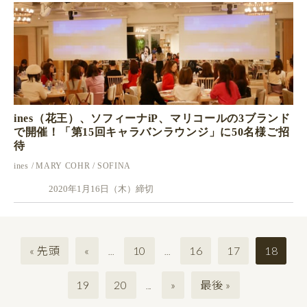
ines（花王）、ソフィーナiP、マリコールの3ブランド
で開催！「第15回キャラバンラウンジ」に50名様ご招
待
ines
MARY COHR
SOFINA
2020年1月16日（木）締切
« 先頭
«
10
16
17
18
...
...
19
20
»
最後 »
...