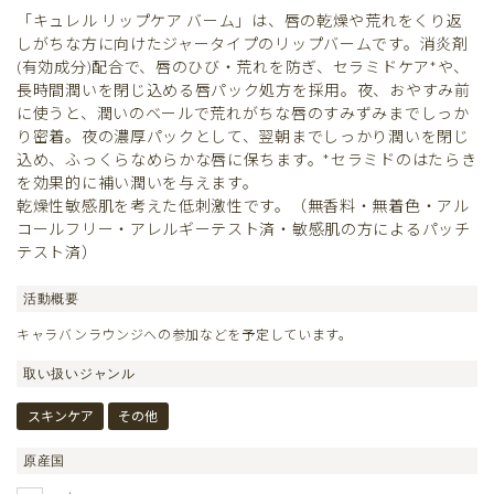
「キュレル リップケア バーム」は、唇の乾燥や荒れをくり返
しがちな方に向けたジャータイプのリップバームです。消炎剤
(有効成分)配合で、唇のひび・荒れを防ぎ、セラミドケア*や、
長時間潤いを閉じ込める唇パック処方を採用。夜、おやすみ前
に使うと、潤いのベールで荒れがちな唇のすみずみまでしっか
り密着。夜の濃厚パックとして、翌朝までしっかり潤いを閉じ
込め、ふっくらなめらかな唇に保ちます。*セラミドのはたらき
を効果的に補い潤いを与えます。
乾燥性敏感肌を考えた低刺激性です。（無香料・無着色・アル
コールフリー・アレルギーテスト済・敏感肌の方によるパッチ
テスト済）
活動概要
キャラバンラウンジへの参加などを予定しています。
取い扱いジャンル
スキンケア
その他
原産国