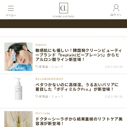
ログイン
メニュー
beplain
敏感肌にも優しい！韓国発クリーンビューティ
ーブランド「beplain(ビープレーン)」からヒ
アルロン酸ライン新登場！
新製品・ニュース
2021/09/30
Bb LABORATORIES
ベタつかないのに高保湿。うるおいバリアに
着目した「ボディミルクPro.」が新登場！
新製品・ニュース
2021/08/18
Dr.Ci:Labo
ドクターシーラボから結果重視のリフトケア美
容液が新登場！