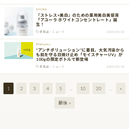
AYURA
『ストレス×美白』のための薬用美白美容液
「アユーラ ホワイトコンセントレート」誕
生！
新製品・ニュース
2020/03/23
Mediplus
“アンチポリューション”に着目。大気汚染から
も肌を守る日焼け止め「モイスチャーUV」が
100gの限定ボトルで新登場
新製品・ニュース
2020/03/18
1
2
3
4
5
10
20
»
...
...
最後 »