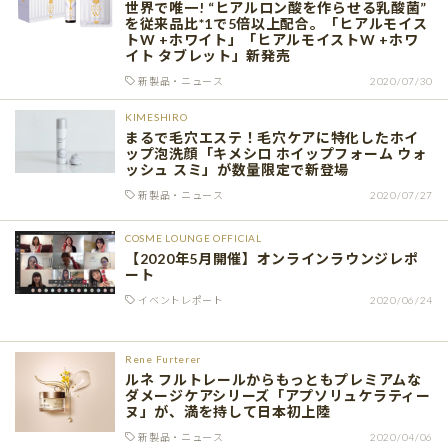
世界で唯一! “ヒアルロン酸を作らせる乳酸菌”
を従来品比*1で5倍以上配合。「ヒアルモイス
トW +ホワイト」「ヒアルモイストW +ホワ
イト タブレット」新発売
新製品・ニュース
2020/07/30
KIMESHIRO
まるで毛穴エステ！毛穴ケアに特化したホイ
ップ泡洗顔「キメシロ ホイップフォーム ウォ
ッシュ スミ」が数量限定で新登場
新製品・ニュース
2020/07/27
COSME LOUNGE OFFICIAL
【2020年5月開催】オンラインラウンジレポ
ート
イベントレポート
2020/06/24
Rene Furterer
ルネ フルトレールからもっともプレミアムな
ダメージケアシリーズ「アプソリュケラティー
ヌ」が、満を持して日本初上陸
新製品・ニュース
2020/04/06