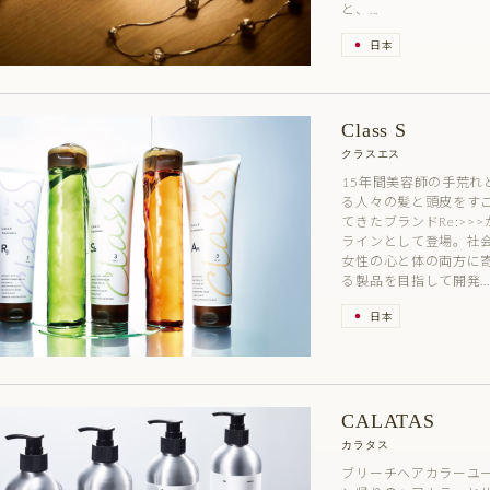
と、...
日本
Class S
クラスエス
15年間美容師の手荒れ
る人々の髪と頭皮をす
てきたブランドRe:>>>
ラインとして登場。社
女性の心と体の両方に
る製品を目指して開発...
日本
CALATAS
カラタス
ブリーチヘアカラーユー