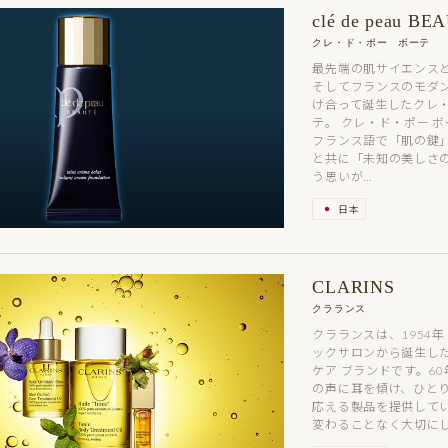
clé de peau BE
クレ・ド・ポー ボーテ
最先端の肌サイエンス
そしてフランスのモダ
け合って誕生したクレ
テ。 クレ・ド・ポー 
フランス語で「肌の鍵
と共に「未知の美しさ
う思いが...
日本
CLARINS
クラランス
クラランスは、1954年
ックサロンから誕生した
ケア ブランドです。
6
の声に耳を傾け、ひと
応える製品を提供して
変わることなく大切にし.