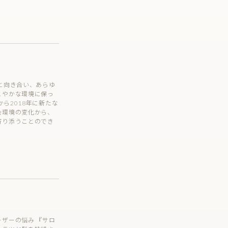
と向き合い、あらゆ
こやかな環境に保っ
から2018年に新たな
会環境の変化から、
寄り添うことのでき
ザーの悩み 『サロ