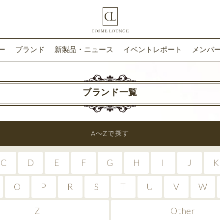
ー
ブランド
新製品・ニュース
イベントレポート
メンバー
ブランド一覧
A〜Zで探す
C
D
E
F
G
H
I
J
K
O
P
R
S
T
U
V
W
Z
Other