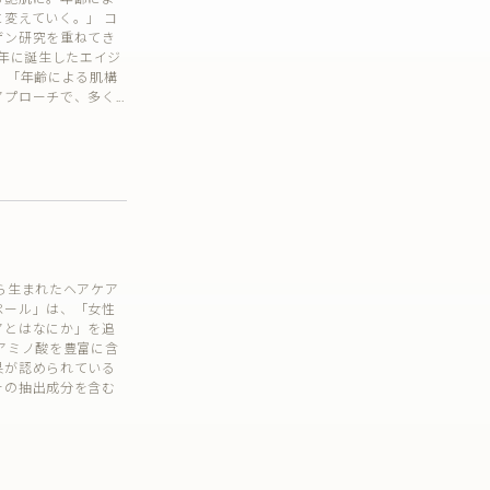
変えていく。」 コ
ゲン研究を重ねてき
9年に誕生したエイジ
 「年齢による肌構
プローチで、多く...
ら生まれたヘアケア
ペール」は、「女性
アとはなにか」を追
アミノ酸を豊富に含
果が認められている
その抽出成分を含む