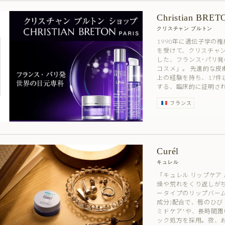
Christian BRET
クリスチャン ブルトン
1990年に遺伝子学の
を受けて、クリスチャ
した、フランス･パリ
コスメ」。 先進的な皮
上の経験を持ち、17件
する、臨床的に証明された
フランス
Curél
キュレル
「キュレル リップケア
燥や荒れをくり返しが
ータイプのリップバーム
成分)配合で、唇のひび
ミドケア*や、長時間
ック処方を採用。夜、