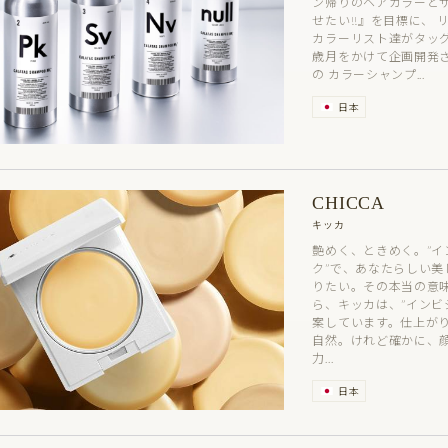
ン帰りのヘアカラーと
せたい!!』を目標に、
カラーリスト達がタッグ
歳月をかけて企画開発されたm
の カラーシャンプ...
日本
CHICCA
キッカ
艶めく、ときめく。”イ
ク”で、あなたらしい美
りたい。その本当の意
ら、キッカは、”インビ
案しています。
仕上が
自然。けれど確かに、
力...
日本