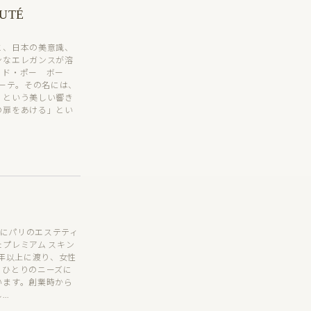
AUTÉ
と、日本の美意識、
ンなエレガンスが溶
・ド・ポー ボー
ボーテ。その名には、
」という美しい響き
の扉をあける」とい
 にパリのエステティ
プレミアム スキン
0年以上に渡り、女性
りひとりのニーズに
います。
創業時から
..