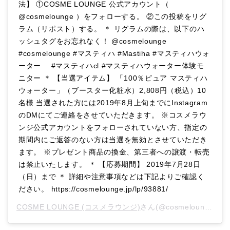
法】 ①COSME LOUNGE 公式アカウント（
@cosmelounge ）をフォローする。 ②この投稿をリグ
ラム（リポスト）する。 ＊ リグラムの際は、以下のハ
ッシュタグをお忘れなく！ @cosmelounge
#cosmelounge #マスティハ #Mastiha #マスティハウォ
ーター #マスティハcl #マスティハウォーター体験モ
ニター ＊ 【当選アイテム】 「100％ピュア マスティハ
ウォーター」（ブースター化粧水）2,808円（税込）10
名様 当選された方には2019年8月上旬までにInstagram
のDMにてご連絡をさせていただきます。 ※コスメラウ
ンジ公式アカウントをフォローされていない方、指定の
期間内にご返答のない方は当選を無効とさせていただき
ます。 ※プレゼント商品の換金、第三者への譲渡・転売
は禁止いたします。 ＊ 【応募期間】 2019年7月28日
（日）まで ＊ 詳細や注意事項などは下記よりご確認く
ださい。 https://cosmelounge.jp/lp/93881/
COSME LOUNGE (コスメラウンジ)
さん(@cosmelounge)がシェアした投稿 –