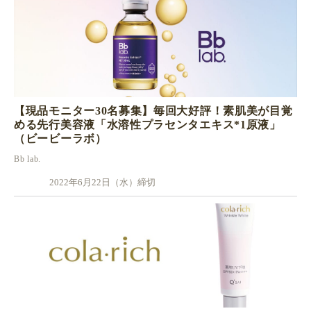
【現品モニター30名募集】毎回大好評！素肌美が目覚
める先行美容液「水溶性プラセンタエキス*1原液」
（ビービーラボ）
Bb lab.
2022年6月22日（水）締切