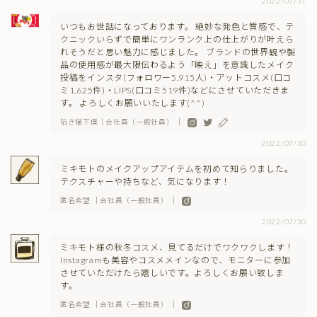
2022/07/31
いつもお世話になっております。 絶妙な発色と質感で、テ
クニックいらずで簡単にワンランク上の仕上がりが叶えら
れそうだと思い魅力に感じました。 ブランドの世界観や製
品の使用感が最大限伝わるよう「映え」を意識したメイク
投稿をインスタ(フォロワー5,915人)・アットコスメ(口コ
ミ1,625件)・LIPS(口コミ519件)などにさせていただきま
す。 よろしくお願いいたします(^^)
招き猫下僕｜会社員（一般社員） ｜
2022/07/30
ミキモトのメイクアップアイテムを初めて知らりました。
テクスチャーや持ちなど、気になります！
匿名希望 ｜会社員（一般社員） ｜
2022/07/30
ミキモト様の秋冬コスメ、見てるだけでワクワクします！
Instagramも美容やコスメメインなので、モニターに参加
させていただけたら嬉しいです。よろしくお願い致しま
す。
匿名希望 ｜会社員（一般社員） ｜