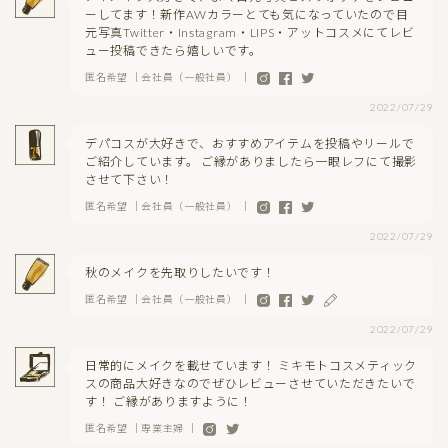
ーしてます！新作AWカラーとても気になっていたので目
元写真Twitter・Instagram・LIPS・アットコスメにてレビ
ュー投稿できたら嬉しいです。
匿名希望 ｜会社員（一般社員） ｜
2022/07/29
デパコスが大好きで、おすすめアイテムを投稿やリールで
ご紹介しています。 ご縁がありましたら一眼レフにて撮影
させて下さい！
匿名希望 ｜会社員（一般社員） ｜
2022/07/29
秋のメイクを先取りしたいです！
匿名希望 ｜会社員（一般社員） ｜
2022/07/29
日常的にメイクを載せています！ ミキモトコスメティック
スの商品大好きなのでぜひレビューさせていただきたいで
す！ ご縁がありますように！
匿名希望 ｜専業主婦 ｜