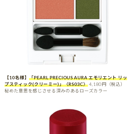
【10名様】
「PEARL PRECIOUS AURA エモリエント リッ
プスティック(クリーミー)」〈RS03C〉
4,180円（税込）
秘めた意思を感じさせる深みのあるローズカラー