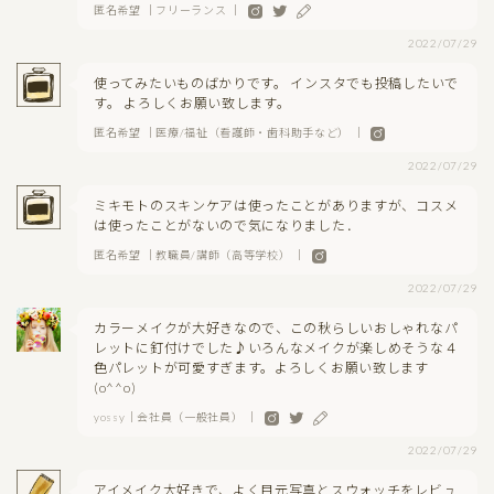
匿名希望 ｜フリーランス ｜
2022/07/29
使ってみたいものばかりです。 インスタでも投稿したいで
す。 よろしくお願い致します。
匿名希望 ｜医療/福祉（看護師・歯科助手など） ｜
2022/07/29
ミキモトのスキンケアは使ったことがありますが、コスメ
は使ったことがないので気になりました．
匿名希望 ｜教職員/講師（高等学校） ｜
2022/07/29
カラーメイクが大好きなので、この秋らしいおしゃれなパ
レットに釘付けでした♪いろんなメイクが楽しめそうな４
色パレットが可愛すぎます。よろしくお願い致します
(o^^o)
yossy｜会社員（一般社員） ｜
2022/07/29
アイメイク大好きで、よく目元写真とスウォッチをレビュ