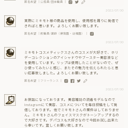
匿名希望 ｜公務員/団体職員 ｜
2022/07/30
実際にミキモト様の商品を使用し、使用感を周りに発信で
きればと思います。 よろしくお願い致します。
匿名希望 ｜教職員/講師（保育園・幼稚園） ｜
2022/07/30
ミキモトコスメティックスさんのコスメが大好きで、ホリ
デーコレクションのアイシャドウやブースター美容液など
を愛用しています。リップは使用したことがないので、ぜ
ひ使ってみたいと感じ、またその魅力を伝えられたらと思
い応募致しました。よろしくお願い致します。
匿名希望 ｜フリーランス ｜
2022/07/30
お世話になっております。 美容雑誌の読者モデルなので
Instagramにて美容、コスメについてを毎日投稿をして発
信しております。 他でミキモトさんの案件はしておりませ
ん。 ミキモトさんのフェイスマスクがトーンアップするの
で大好きです。デパコスも大好きなので今回お試し出来た
ら幸いです。宜しくお願い致します。