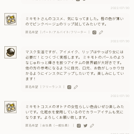
2022/07/30
ミキモトさんのコスメ、気になってました。唇の色が薄い
のでピンクベージュのリップ試してみたいです。
匿名希望 ｜パート/アルバイト/フリーター ｜
2022/07/30
マスク生活ですが、アイメイク、リップはやっぱり女には
必要だ！とつくづく実感します。 ミキモトのパールのよう
なじゅわっと輝きを放つアイテムの世界観が大好きです。
他の方の参考になるように目元、口元、お色がしっかり分
かるようにインスタにアップしたいです。楽しみにしてい
ます！
匿名希望 ｜フリーランス ｜
2022/07/30
ミキモトコスメのオトナの女性らしい色合いぜひ楽しみた
いです。化粧水を愛用しているのでカラーアイテムも気に
なります。よろしくお願い致します。
匿名希望 ｜会社員（一般社員） ｜