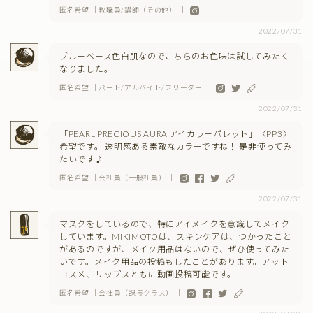
匿名希望 ｜教職員/講師（その他） ｜
2022/07/31
ブルーベース色白肌なのでこちらのお色味は試してみたく
なりました。
匿名希望 ｜パート/アルバイト/フリーター ｜
2022/07/31
「PEARL PRECIOUS AURA アイカラーパレット」〈PP3〉
希望です。 透明感ある素敵なカラーですね！ 是非使ってみ
たいです♪
匿名希望 ｜会社員（一般社員） ｜
2022/07/31
マスクをしているので、特にアイメイクを意識してメイク
しています。MIKIMOTOは、スキンケアは、つかったこと
があるのですが、メイク用品はないので、ぜひ使ってみた
いです。メイク用品の投稿もしたことがあります。アット
コスメ、リップスともに動画投稿可能です。
匿名希望 ｜会社員（課長クラス） ｜