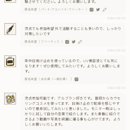
験させてください。よろしくお願いします。
匿名希望 ｜パート/アルバイト/フリーター ｜
2026/02/21
次点でも参加希望 外で活動することも多いので、しっかり
対策したいです
匿名希望 ｜フリーランス ｜
2026/02/21
年中日焼け止めを使っているので、UV美容液とても気に
なります！ぜひ使用してみたいです。よろしくお願いしま
す。
匿名希望 ｜会社員（一般社員） ｜
2026/02/21
次点参加可能です、アルブラン好きです。 普段からカウセ
リングコスメを使ってます、日焼け止めで乾燥を感じやす
いので是非試してみたいと思いました。モニター時はしっ
かりと試して自分の言葉で紹介します。また素敵に紹介で
きるよう動画や写真を綺麗に撮る事も心がけてます。 よろ
しくお願いいたします。