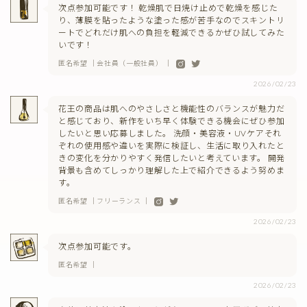
次点参加可能です！ 乾燥肌で日焼け止めで乾燥を感じた
り、薄膜を貼ったような塗った感が苦手なのでスキントリ
ートでどれだけ肌への負担を軽減できるかぜひ試してみた
いです！
匿名希望 ｜会社員（一般社員） ｜
2026/02/23
花王の商品は肌へのやさしさと機能性のバランスが魅力だ
と感じており、新作をいち早く体験できる機会にぜひ参加
したいと思い応募しました。 洗顔・美容液・UVケアそれ
ぞれの使用感や違いを実際に検証し、生活に取り入れたと
きの変化を分かりやすく発信したいと考えています。 開発
背景も含めてしっかり理解した上で紹介できるよう努めま
す。
匿名希望 ｜フリーランス ｜
2026/02/23
次点参加可能です。
匿名希望 ｜
2026/02/23