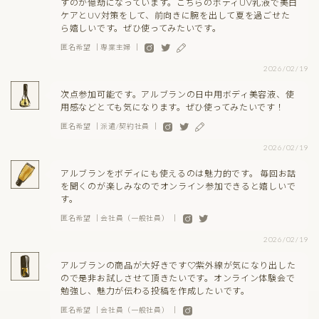
すのが億劫になっています。こちらのボディUV乳液で美白
ケアとUV対策をして、前向きに腕を出して夏を過ごせた
ら嬉しいです。ぜひ使ってみたいです。
匿名希望 ｜専業主婦 ｜
2026/02/19
次点参加可能です。アルブランの日中用ボディ美容液、使
用感などとても気になります。ぜひ使ってみたいです！
匿名希望 ｜派遣/契約社員 ｜
2026/02/19
アルブランをボディにも使えるのは魅力的です。 毎回お話
を聞くのが楽しみなのでオンライン参加できると嬉しいで
す。
匿名希望 ｜会社員（一般社員） ｜
2026/02/19
アルブランの商品が大好きです♡紫外線が気になり出した
ので是非お試しさせて頂きたいです。オンライン体験会で
勉強し、魅力が伝わる投稿を作成したいです。
匿名希望 ｜会社員（一般社員） ｜