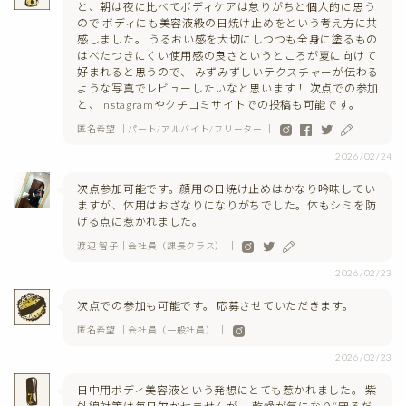
と、朝は夜に比べてボディケアは怠りがちと個人的に思う
ので ボディにも美容液級の日焼け止めをという考え方に共
感しました。 うるおい感を大切にしつつも全身に塗るもの
はべたつきにくい使用感の良さというところが夏に向けて
好まれると思うので、 みずみずしいテクスチャーが伝わる
ような写真でレビューしたいなと思います！ 次点での参加
と、Instagramやクチコミサイトでの投稿も可能です。
匿名希望 ｜パート/アルバイト/フリーター ｜
2026/02/24
次点参加可能です。顔用の日焼け止めはかなり吟味してい
ますが、体用はおざなりになりがちでした。体もシミを防
げる点に惹かれました。
渡辺 智子｜会社員（課長クラス） ｜
2026/02/23
次点での参加も可能です。 応募させていただきます。
匿名希望 ｜会社員（一般社員） ｜
2026/02/23
日中用ボディ美容液という発想にとても惹かれました。 紫