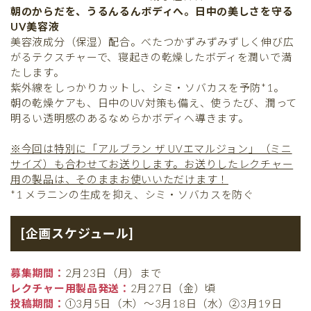
朝のからだを、うるんるんボディへ。日中の美しさを守る
UV美容液
美容液成分（保湿）配合。べたつかずみずみずしく伸び広
がるテクスチャーで、寝起きの乾燥したボディを潤いで満
たします。
紫外線をしっかりカットし、シミ・ソバカスを予防*1。
朝の乾燥ケアも、日中のUV対策も備え、使うたび、潤って
明るい透明感のあるなめらかボディへ導きます。
※今回は特別に「アルブラン ザ UVエマルジョン」（ミニ
サイズ）も合わせてお送りします。お送りしたレクチャー
用の製品は、そのままお使いいただけます！
*1 メラニンの生成を抑え、シミ・ソバカスを防ぐ
[企画スケジュール]
募集期間：
2月23日（月）まで
レクチャー用製品発送：
2月27日（金）頃
投稿期間：
①3月5日（木）〜3月18日（水）②3月19日