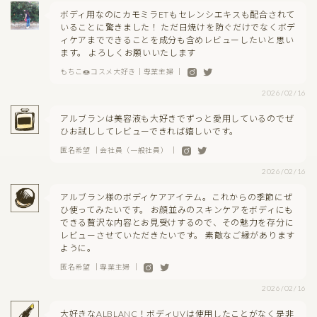
ボディ用なのにカモミラETもセレンシエキスも配合されて
いることに驚きました！ ただ日焼けを防ぐだけでなくボデ
ィケアまでできることを成分も含めレビューしたいと思い
ます。 よろしくお願いいたします
もちこ🍩コスメ大好き｜専業主婦 ｜
2026/02/16
アルブランは美容液も大好きでずっと愛用しているのでぜ
ひお試ししてレビューできれば嬉しいです。
匿名希望 ｜会社員（一般社員） ｜
2026/02/16
アルブラン様のボディケアアイテム。これからの季節にぜ
ひ使ってみたいです。 お顔並みのスキンケアをボディにも
できる贅沢な内容とお見受けするので、その魅力を存分に
レビューさせていただきたいです。 素敵なご縁があります
ように。
匿名希望 ｜専業主婦 ｜
2026/02/16
大好きなALBLANC！ボディUVは使用したことがなく是非