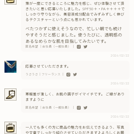
策が一度にできるところに魅力を感じ、ぜひ体験させて頂
きたいと思い応募いたしました。SPF50＋・PA＋＋＋＋で
しっかり守りながら、美容液成分配合でみずみずしく伸び
るテクスチャーという点にも惹かれています。
べたつかずに使えそうなので、忙しい朝でも続け
やすそうだと感じました。使うたびに、透明感の
あるなめらかな肌を目指してみたいです。
匿名希望 ｜会社員（一般社員） ｜
2026/02/22
応募させていただきます。
うさうさ｜フリーランス ｜
2026/02/22
寒暖差が激しく、お肌の調子がイマイチです。 ご縁があり
ますように
匿名希望 ｜会社員（一般社員） ｜
2026/02/22
一人でも多くの方に商品の魅力をお伝えできるよう、写真
や文章でしっかり紹介させていただきます♪よろしくお願