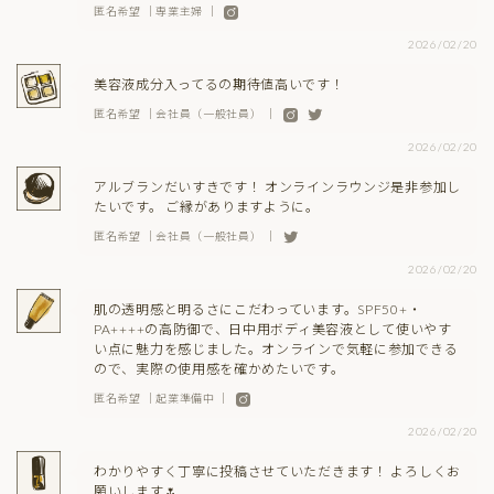
匿名希望 ｜専業主婦 ｜
2026/02/20
美容液成分入ってるの期待値高いです！
匿名希望 ｜会社員（一般社員） ｜
2026/02/20
アルブランだいすきです！ オンラインラウンジ是非参加し
たいです。 ご縁がありますように。
匿名希望 ｜会社員（一般社員） ｜
2026/02/20
肌の透明感と明るさにこだわっています。SPF50+・
PA++++の高防御で、日中用ボディ美容液として使いやす
い点に魅力を感じました。オンラインで気軽に参加できる
ので、実際の使用感を確かめたいです。
匿名希望 ｜起業準備中 ｜
2026/02/20
わかりやすく丁寧に投稿させていただきます！ よろしくお
願いします🌷