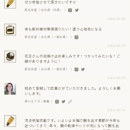
ぜひ参加させて頂きたいです☆
匿名希望 ｜会社員（役員） ｜
2026/02/20
体も紫外線対策頑張りたい！塗り心地気になる
匿名希望 ｜会社員（一般社員） ｜
2026/02/20
花王さんの日焼け止め楽しみです！つかってみたいな！ご
縁がありますように！
匿名希望 ｜会社員（一般社員） ｜
2026/02/19
初めて登録して応募させていただきました。よろしくお願
いします。
夢川るり子｜無職 ｜
2026/02/19
次点参加可能です。いよいよ半袖で腕を出す季節が今年も
近づいてきて…年々、腕の乾燥やシミが気になって腕を出