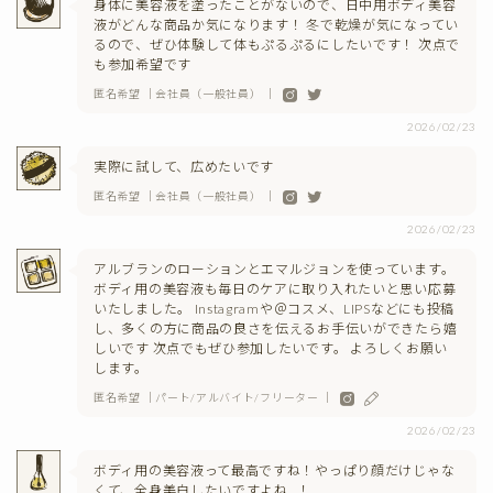
身体に美容液を塗ったことがないので、日中用ボディ美容
液がどんな商品か気になります！ 冬で乾燥が気になってい
るので、ぜひ体験して体もぷるぷるにしたいです！ 次点で
も参加希望です
匿名希望 ｜会社員（一般社員） ｜
2026/02/23
実際に試して、広めたいです
匿名希望 ｜会社員（一般社員） ｜
2026/02/23
アルブランのローションとエマルジョンを使っています。
ボディ用の美容液も毎日のケアに取り入れたいと思い応募
いたしました。 Instagramや＠コスメ、LIPSなどにも投稿
し、多くの方に商品の良さを伝えるお手伝いができたら嬉
しいです 次点でもぜひ参加したいです。 よろしくお願い
します。
匿名希望 ｜パート/アルバイト/フリーター ｜
2026/02/23
ボディ用の美容液って最高ですね！やっぱり顔だけじゃな
くて、全身美白したいですよね…！