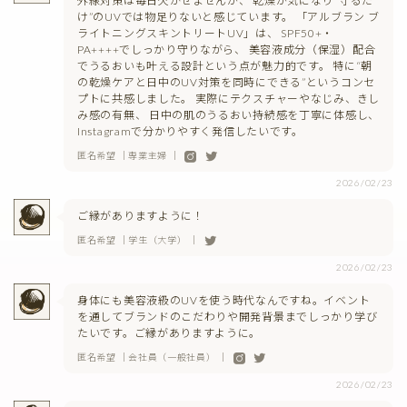
外線対策は毎日欠かせませんが、 乾燥が気になり“守るだ
け”のUVでは物足りないと感じています。 「アルブラン ブ
ライトニングスキントリートUV」は、 SPF50+・
PA++++でしっかり守りながら、 美容液成分（保湿）配合
でうるおいも叶える設計という点が魅力的です。 特に“朝
の乾燥ケアと日中のUV対策を同時にできる”というコンセ
プトに共感しました。 実際にテクスチャーやなじみ、きし
み感の有無、 日中の肌のうるおい持続感を丁寧に体感し、
Instagramで分かりやすく発信したいです。
匿名希望 ｜専業主婦 ｜
2026/02/23
ご縁がありますように！
匿名希望 ｜学生（大学） ｜
2026/02/23
身体にも美容液級のUVを使う時代なんですね。イベント
を通してブランドのこだわりや開発背景までしっかり学び
たいです。ご縁がありますように。
匿名希望 ｜会社員（一般社員） ｜
2026/02/23