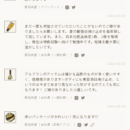
匿名希望 ｜フリーランス ｜
2026/02/20
まだ一度も参加させていただいたことがないのでご縁があ
りましたらお願いします。 夏の最強日焼け止めを毎年探し
て試しています。 また、日本化粧品検定1級、2級を取得
し、現在は特級試験へ向けて勉強中です。知識を最大限に
活かしたいです。
匿名希望 ｜会社員（一般社員） ｜
2026/02/20
アルブランのアイテムは確かな品質のものが多く使いやす
く、信頼感があります✨ボディにも美容液日焼け止め、と
いうのは今まであまり見なかった気がするのでとても気に
なります！ ご縁がありましたら嬉しいです。
匿名希望 ｜会社員（一般社員） ｜
2026/02/20
赤いパッケージがかわいい！気になります♡
匿名希望 ｜会社員（部長クラス） ｜