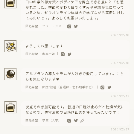
日中の紫外線対策とボディケアを両立できる点にとても惹
かれました。季節の変わり目でくすみや乾燥が気になって
いるため、ぜひオンライン体験会で学びながら実際に試し
てみたいです。よろしくお願いいたします。
匿名希望 ｜フリーランス ｜
2026/02/18
よろしくお願いします
匿名希望 ｜専業主婦 ｜
2026/02/18
アルブランの導入セラムが大好きで愛用しています。こち
らも気になります💗
匿名希望 ｜医療/福祉（看護師・歯科助手など） ｜
2026/02/17
次点での参加可能です。 普通の日焼け止めだと乾燥が気に
なるので、美容液級の日焼け止めを使ってみたいです！
匿名希望 ｜学生（大学） ｜
2026/02/17