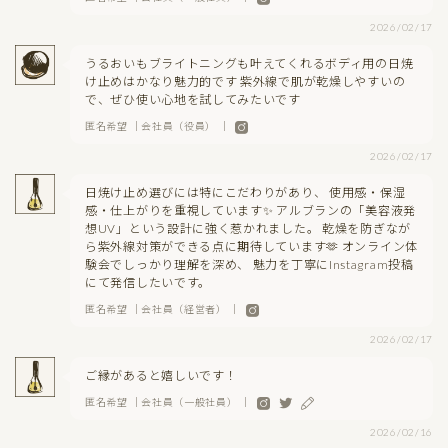
2026/02/17
うるおいもブライトニングも叶えてくれるボディ用の日焼
け止めはかなり魅力的です 紫外線で肌が乾燥しやすいの
で、ぜひ使い心地を試してみたいです
匿名希望 ｜会社員（役員） ｜
2026/02/17
日焼け止め選びには特にこだわりがあり、 使用感・保湿
感・仕上がりを重視しています✨ アルブランの「美容液発
想UV」という設計に強く惹かれました。 乾燥を防ぎなが
ら紫外線対策ができる点に期待しています🫶 オンライン体
験会でしっかり理解を深め、 魅力を丁寧にInstagram投稿
にて発信したいです。
匿名希望 ｜会社員（経営者） ｜
2026/02/17
ご縁があると嬉しいです！
匿名希望 ｜会社員（一般社員） ｜
2026/02/16