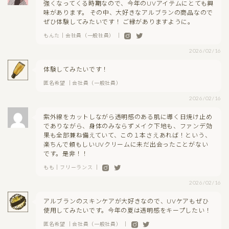
強くなってくる時期なので、今年のUVアイテムにとても興
味があります。 その中、大好きなアルブランの商品なので
ぜひ体験してみたいです！ ご縁がありますように。
もんた｜会社員（一般社員） ｜
2026/02/16
体験してみたいです！
匿名希望 ｜会社員（一般社員）
2026/02/16
紫外線をカットしながら透明感のある肌に導く日焼け止め
でありながら、身体のみならずメイク下地も、ファンデ効
果も全部兼ね備えていて、この１本さえあれば！という、
楽ちんで頼もしいUVクリームに未だ出会ったことがない
です。是非！！
もも｜フリーランス ｜
2026/02/16
アルブランのスキンケアが大好きなので、UVケアもぜひ
使用してみたいです。今年の夏は透明感をキープしたい！
匿名希望 ｜会社員（一般社員） ｜