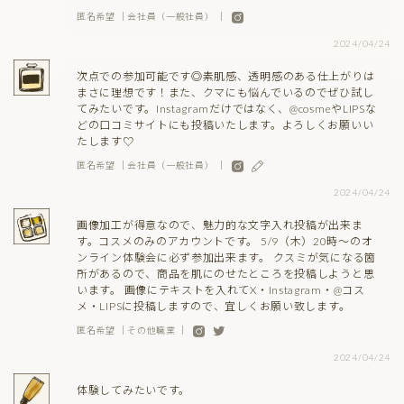
匿名希望 ｜会社員（一般社員） ｜
2024/04/24
次点での参加可能です◎素肌感、透明感のある仕上がりは
まさに理想です！また、クマにも悩んでいるのでぜひ試し
てみたいです。Instagramだけではなく、@cosmeやLIPSな
どの口コミサイトにも投稿いたします。よろしくお願いい
たします♡
匿名希望 ｜会社員（一般社員） ｜
2024/04/24
画像加工が得意なので、魅力的な文字入れ投稿が出来ま
す。コスメのみのアカウントです。 5/9（木）20時〜のオ
ンライン体験会に必ず参加出来ます。 クスミが気になる箇
所があるので、商品を肌にのせたところを投稿しようと思
います。 画像にテキストを入れてX・Instagram・@コス
メ・LIPSに投稿しますので、宜しくお願い致します。
匿名希望 ｜その他職業 ｜
2024/04/24
体験してみたいです。