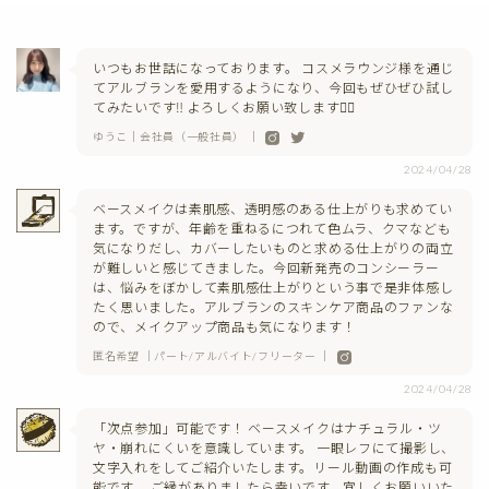
いつもお世話になっております。 コスメラウンジ様を通じ
てアルブランを愛用するようになり、今回もぜひぜひ試し
てみたいです‼︎ よろしくお願い致します🙇‍♀️
ゆうこ｜会社員（一般社員） ｜
2024/04/28
ベースメイクは素肌感、透明感のある仕上がりも求めてい
ます。ですが、年齢を重ねるにつれて色ムラ、クマなども
気になりだし、カバーしたいものと求める仕上がりの両立
が難しいと感じてきました。今回新発売のコンシーラー
は、悩みをぼかして素肌感仕上がりという事で是非体感し
たく思いました。アルブランのスキンケア商品のファンな
ので、メイクアップ商品も気になります！
匿名希望 ｜パート/アルバイト/フリーター ｜
2024/04/28
「次点参加」可能です！ ベースメイクはナチュラル・ツ
ヤ・崩れにくいを意識しています。 一眼レフにて撮影し、
文字入れをしてご紹介いたします。リール動画の作成も可
能です。 ご縁がありましたら幸いです。宜しくお願いいた