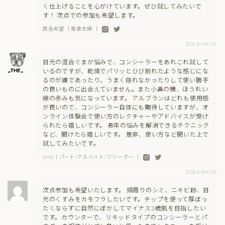
く仕上げることを心がけています。ぜひ試してみたいで
す！ 次点での参加も希望します。
匿名希望 ｜専業主婦 ｜
2024/04/26
目元の混合ぐまが悩みで、コンシーラーをあれこれ試して
いるのですが、乾燥でパリッとひび割れたような感じにな
るのが嫌であったり、うまく隠れなかったりして使い勝手
の良いものに出会えていません。また小鼻の横、ほうれい
線の赤みも気になっています。 アルブランはどれも使用感
が良いので、コンシーラー自体にも期待していますが、オ
ンライン体験会で使い方のレクチャーやアドバイスが受け
られたら嬉しいです。 長年の悩みを解消できるテクニック
など、聞けたら嬉しいです。 是非、使い方など聞いた上で
試してみたいです。
miik｜パート/アルバイト/フリーター ｜
2024/04/26
次点参加も希望いたします。 頬周りのシミ、ニキビ跡、目
元のくすみをカモフラしたいです。チップを使って厚ぼっ
たくならずに自然にぼかしてマイナス3歳肌を目指したい
です。カウンターで、リキッドタイプのコンシーラーとパ