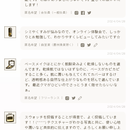
します！
匿名希望 ｜会社員（一般社員） ｜
2024/04/28
シミやくすみが悩みなので、オンライン体験会で、しっか
りとお勉強して、わかりやすくレビューしてみたいです☆
匿名希望 ｜自営業（農林漁業除く） ｜
2024/04/28
ベースメイクはとにかく肌馴染みよく乾燥しないものを選
んでます。乾燥肌ではないはずなのに、ベースがカピカピ
すること多く。肌に潤いも与えてくれてカバーはするけ
ど、透明感ある自然な仕上がりなものを好んで選んでいま
す。 最近クマがひどいのでさっとうまく隠せたらいいな
ぁ。
匿名希望 ｜フリーランス ｜
2024/04/28
スウォッチを投稿することが得意で、よく投稿していま
す！！(*^^*) テクスチャーがわかる写真と共に、使い心地
や潤いなど具体的に伝えますので、よろしくお願い申し上