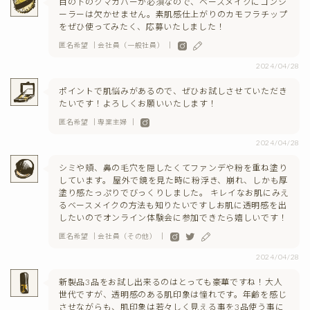
目の下のクマカバーが必須なので、ベースメイクにコンシ
ーラーは欠かせません。素肌感仕上がりのカモフラチップ
をぜひ使ってみたく、応募いたしました！
匿名希望 ｜会社員（一般社員） ｜
2024/04/28
ポイントで肌悩みがあるので、ぜひお試しさせていただき
たいです！よろしくお願いいたします！
匿名希望 ｜専業主婦 ｜
2024/04/28
シミや頬、鼻の毛穴を隠したくてファンデや粉を重ね塗り
しています。 屋外で鏡を見た時に粉浮き、崩れ、しかも厚
塗り感たっぷりでびっくりしました。 キレイなお肌にみえ
るベースメイクの方法も知りたいですしお肌に透明感を出
したいのでオンライン体験会に参加できたら嬉しいです！
匿名希望 ｜会社員（その他） ｜
2024/04/28
新製品3品をお試し出来るのはとっても豪華ですね！大人
世代ですが、透明感のある肌印象は憧れです。年齢を感じ
させながらも、肌印象は若々しく見える事を3品使う事に