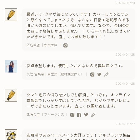
2024/04/28
最近シミ･クマが気になっています！ カバーしようとする
と厚くなってしまったりで、なかなか目指す透明感のある
肌から遠のいてしまい、悩んでいます。 なので、今回の新
商品には期待しかありません！！ いち早くお試しさせてい
ただきたいです。 宜しくお願い致します！！
匿名希望 ｜専業主婦 ｜
2024/04/28
次点希望します。使用したことないので興味津々です。
矢辻 佳梨奈｜自営業（農林漁業除く） ｜
2024/04/28
クマと毛穴の悩みを少しでも解消したいです。 オンライン
体験会でしっかり学ばせていただき、 わかりやすいレビュ
ーができたらと思います。 宜しくお願い致します。
匿名希望 ｜フリーランス ｜
2024/04/27
素肌感のあるベースメイク大好きです！ アルブランの製品