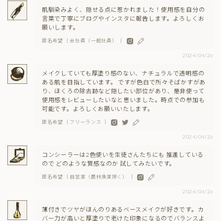
肌馴染みよく、隠せる点に惹かれました！使用感を自分の
言葉で丁寧にブログやインスタに報告します。よろしくお
願いします。
匿名希望 ｜会社員（一般社員） ｜
2024/04/26
メイクしていても厚塗り感のない、ナチュラルで透明感の
ある肌を目指しています。 ですが色白で所々そばかすがあ
り、ほくろの除去跡など隠したい部位があり、是非使って
使用感をレビューしたいなと思いました。時点での参加も
可能です。よろしくお願いいたします。
匿名希望 ｜フリーランス ｜
2024/04/26
コンシーラーは2色使いを生徒さんたちにも 推進している
ので どのような質感なのか 試してみたいです。
匿名希望 ｜自営業（農林漁業除く） ｜
2024/04/26
薄付きでツヤがほんのりあるベースメイクが好きです。カ
バー力が高いと厚塗りで老けた印象になるのでバランスよ