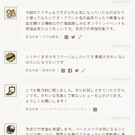
2024/04/22
今回のアイテムもですがどれも気になっていたものばかり
で使ってみたいです！ブランド名の由来だったり貴重なお
話を聞ける機械なので毎回楽しみなオンラインイベントも
参加出来たらうれしいです。次点での参加可能です。
匿名希望 ｜その他職業 ｜
2024/04/22
シミやくまをカモフラージュしたいです 素肌がきれいな人
みたいになりたいです
匿名希望 ｜専業主婦 ｜
2024/04/22
とても魅力的に感じました。ぜひお試しさせていただきた
いです。きれいな写真と丁寧なレビューを心がけてます。
よろしくお願いします！
匿名希望 ｜パート/アルバイト/フリーター ｜
2024/04/22
次点での参加も希望します。 ベースメイクは気になるシミ
などは隠しつつ、厚塗りを避けてナチュラルな素肌感と透