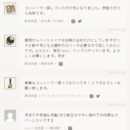
コンシーラー探していたので気になりました。参加できた
ら光栄です。
匿名希望 ｜会社員（その他） ｜
2024/04/22
普段からベースメイクは日焼け止めだけにしていますがニ
キビ跡や気になる箇所のカバーが必要なので試してみたい
です。@コスメ、楽天room、リップスやっています。よろ
しくお願いします。次点
匿名希望 ｜専業主婦 ｜
2024/04/22
素敵なコンシーラー使ってみたいです！ どうぞよろしくお
願い致します。
匿名希望 ｜パート/アルバイト/フリーター ｜
2024/04/22
次点での参加も可能/ぜひ目立ちやすい目の下の内側もカ
バーしたいです♪
yumi｜会社員（一般社員） ｜