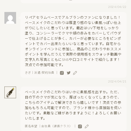
2024/04/22
リペアセラムベースでアルブランのファンになりました！
ベースメイクのこだわりは厚塗り感のない素肌っぽい仕上
がりにしたいと思っています。最近はUV下地をしっかり
塗り、コンシーラーでクマや頬の赤みをカバーしてパウダ
ーで仕上げることが多く、カバーが必要なところをピンポ
イントでカバー出来たらいいなと思っています。自宅から
オンラインイベントに参加し、商品のこだわりやおススメ
ポイントを学んだうえで実際の使用感をスウォッチ動画や
文字入れ写真とともにSNSや口コミサイトで紹介します！
次点での参加可能です。
きぎ｜派遣/契約社員 ｜
2024/04/21
ベースメイクのこだわりはいかに素肌感を出すか。ただ、
目の下のクマが気になり、厚ぼったくなってしまうので、
こちらのアイテムで解決できたら嬉しいです！次点での参
加ももちろん可能ですので、ブランド様から直接話を伺い
たいです。素敵なご縁がありますように！よろしくお願い
いたします。
匿名希望 ｜会社員（課長クラス） ｜