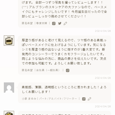
げます。 全部一つずつ写真を撮ってレビューします！！
(^^) アルブランのスキンケアの大ファンなので、ベースメ
イクにもチャレンジしたいです！ 今月誕生日だったので全
部レビューしっかり務めさせてください！！
匿名希望 ｜専業主婦 ｜
2024/04/28
厚塗り感があると老けて見えるので、ツヤ感のある素肌っ
ぽいベースメイクに仕上げるようにしています。気になる
シミを厚塗り感の出ないように隠すのが1番大変です。新
発売のコンシーラーでうまくカモフラージュしたいです。
同じような悩みの方に、商品の良さを伝えたいです。次点
での参加も可能です。よろしくお願い致します。
匿名希望 ｜会社員（一般社員） ｜
2024/04/28
素肌感、薄膜、透明感というところに惹かれました！よろ
しくお願いします！
小泉 まゆみ｜パート/アルバイト/フリーター ｜
2024/04/28