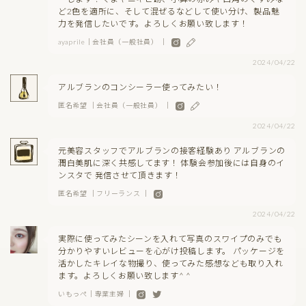
ど2色を適所に、そして混ぜるなどして使い分け、製品魅
力を発信したいです。よろしくお願い致します！
ayaprile｜会社員（一般社員） ｜
2024/04/22
アルブランのコンシーラー使ってみたい！
匿名希望 ｜会社員（一般社員） ｜
2024/04/22
元美容スタッフでアルブランの接客経験あり アルブランの
潤白美肌に深く共感してます！ 体験会参加後には自身のイ
ンスタで 発信させて頂きます！
匿名希望 ｜フリーランス ｜
2024/04/22
実際に使ってみたシーンを入れて写真のスワイプのみでも
分かりやすいレビューを心がけ投稿します。 パッケージを
活かしたキレイな物撮り、使ってみた感想なども取り入れ
ます。よろしくお願い致します^ ^
いもっぺ｜専業主婦 ｜