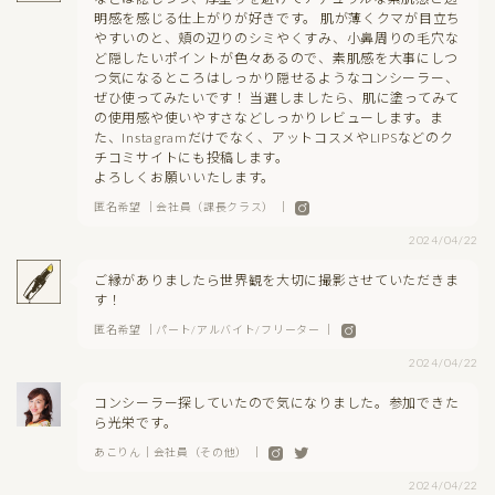
明感を感じる仕上がりが好きです。 肌が薄くクマが目立ち
やすいのと、頬の辺りのシミやくすみ、小鼻周りの毛穴な
ど隠したいポイントが色々あるので、素肌感を大事にしつ
つ気になるところはしっかり隠せるようなコンシーラー、
ぜひ使ってみたいです！ 当選しましたら、肌に塗ってみて
の使用感や使いやすさなどしっかりレビューします。ま
た、Instagramだけでなく、アットコスメやLIPSなどのク
チコミサイトにも投稿します。
よろしくお願いいたします。
匿名希望 ｜会社員（課長クラス） ｜
2024/04/22
ご縁がありましたら世界観を大切に撮影させていただきま
す！
匿名希望 ｜パート/アルバイト/フリーター ｜
2024/04/22
コンシーラー探していたので気になりました。参加できた
ら光栄です。
あこりん｜会社員（その他） ｜
2024/04/22