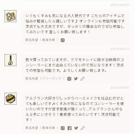
2024/04/27
シミもくすみも気になる大人世代です こちらのアイテムで
悩みが軽減したら嬉しいです♪ オンラインも参加可能です
次点でも大丈夫ですが、せっかくの機会なのでぜひ参加し
てみたいです 宜しくお願い致します！
匿名希望 ｜専業主婦 ｜
2024/04/27
色々買ってみていますが、クマをキレイに隠せる納得のコ
ンシーラーにまだ出会えていないので気になります！次点
での参加も可能です。よろしくお願い致します。
匿名希望 ｜フリーランス ｜
2024/04/26
アルブラン大好き♡しっかりベースメイクを仕込むのがと
ても楽しいです🎶くすみが気になるのでコンシーラーを使
いたいのですが苦手意識が強くって…アルブランさんのな
ら上手にいきそう！是非使ってみたいです！次点可能で
す！
匿名希望 ｜専業主婦 ｜