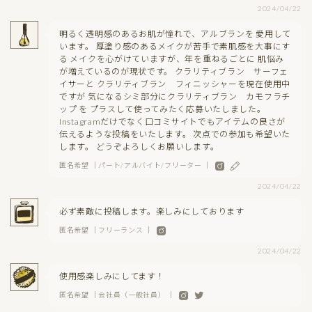
2024/04/22
明るく透明感のあるお肌が憧れで、アルブランを 愛用して
います。 厚塗り感のあるメイクが苦手で素肌感を大事にす
る メイクを心がけていますが、年を重ねるごとに 肌悩み
が増えているのが現状です。 クラリティブラン サーフェ
イサーと クラリティブラン フィニッシャーを現在使用中
ですが 気になるシミ部分にクラリティブラン カモフラチ
ップ を プラスして使ってみたく応募いたしました。
Instagramだけでなく口コミサイトでもアイテムの良さが
伝えるような投稿をいたします。 次点での参加も希望いた
します。 どうぞよろしくお願いします。
匿名希望 ｜パート/アルバイト/フリーター ｜
2024/04/22
必ず素敵に投稿します。楽しみにしております
匿名希望 ｜フリーランス ｜
2024/04/22
使用感楽しみにしてます！
匿名希望 ｜会社員（一般社員） ｜