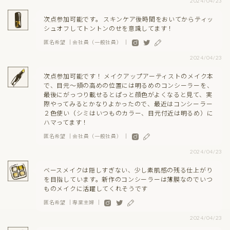
2024/04/23
次点参加可能です。 スキンケア後時間をおいてからティッ
シュオフしてトントンのせを意識してます！
匿名希望 ｜会社員（一般社員） ｜
2024/04/23
次点参加可能です！ メイクアップアーティストのメイク本
で、目元〜頬の高めの位置には明るめのコンシーラーを、
最後にがっつり載せるとぱっと顔色がよくなると見て、実
際やってみるとかなりよかったので、最近はコンシーラー
２色使い（シミはいつものカラー、目元付近は明るめ）に
ハマってます！
匿名希望 ｜会社員（一般社員） ｜
2024/04/23
ベースメイクは隠しすぎない、少し素肌感の残る仕上がり
を目指しています。新作のコンシーラーは薄膜なのでいつ
ものメイクに活躍してくれそうです
匿名希望 ｜専業主婦 ｜
2024/04/23