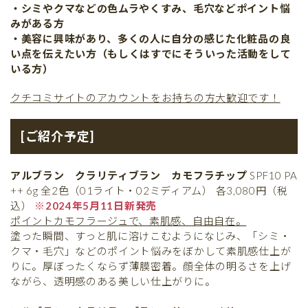
・シミやクマなどの色ムラやくすみ、毛穴などポイント悩
みがある方
・美容に興味があり、多くの人に自分の感じた化粧品の良
い点を伝えたい方（もしくはすでにそういった活動をして
いる方）
クチコミサイトのアカウントをお持ちの方大歓迎です！
[ご紹介予定]
アルブラン クラリティブラン カモフラチップ
SPF10 PA
++ 6g 全2色（01ライト・02ミディアム） 各3,080円（税
込）
※2024年5月11日新発売
ポイントカモフラージュで、素肌感、自由自在。
塗った瞬間、すっと肌に溶けこむようになじみ、「シミ・
クマ・毛穴」などのポイント悩みをぼかして素肌感仕上が
りに。厚ぼったくならず薄膜密着。顔全体の明るさを上げ
ながら、透明感のある美しい仕上がりに。