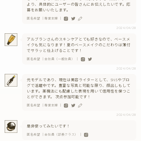
より、具体的にユーザーの皆さんにお伝えしたいです。応
募をお願いいたします。
匿名希望 ｜専業主婦 ｜
2024/04/28
アルブランさんのスキンケアとても好きなので、ベースメ
イクも気になります！夏のベースメイクのこだわりは薄付
でサラッと仕上げることです！
匿名希望 ｜会社員（一般社員） ｜
2024/04/28
元モデルであり、現在は美容ライターとして、SNSやブロ
グで活躍中です。豊富な写真と可能な限り、顔出しもして
います。薬機法にも配慮した表現を用いて信用性を保つこ
とができます。 次点参加可能です！
匿名希望 ｜専業主婦 ｜
2024/04/28
是非使ってみたいです！
匿名希望 ｜会社員（部長クラス） ｜