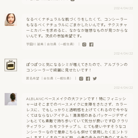
2024/04/22
なるべくナチュラルな肌づくりをしたくて、コンシーラー
もなるべくナチュラルにごまかしたいんです。テクスチャ
ーとカバーを求めると、なかなか理想なものが見つからな
いんです。次点の参加希望です。
宇田川 諭美｜会社員（一般社員） ｜
2024/04/22
ぽつぽつと気になるシミが増えてきたので、アルブランの
コンシーラーで綺麗に見せたいです！
匿名希望 ｜会社員（一般社員） ｜
2024/04/22
ALBLANCベースメイクの大ファンです！特にフィニッシ
ャーはそこまでのベースメイクに支障をきたさず、カラー
レスに、でもしっかりと透明感を上げてくれるので今やな
くてはならないアイテム！清潔感のあるパッケージデザイ
ンもとても素敵で持ち歩いていて気分が良いです◎ クラリ
ティブラン カモフラチップ S、とても使いやすそうなコ
ンシーラーなので是非こちらも併せて使用したくエントリ
ーします！くまやニキビ跡、小鼻の赤みや口角のくすみな