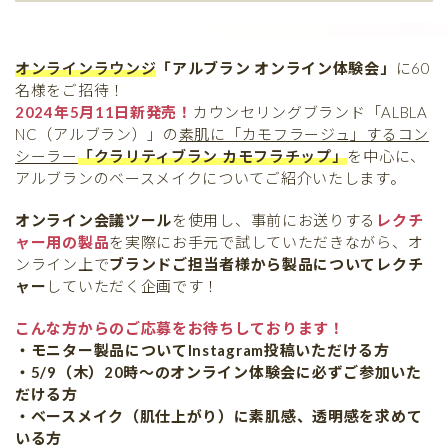
オンラインラウンジ
「アルブラン オンライン体験会」
に60
名様をご招待！
2024年5月11日新発売！
カウンセリングブランド「ALBLA
NC（アルブラン）」の
素肌に「カモフラージュ」するコン
シーラー
「クラリティブラン カモフラチップ」
を中心に、
アルブランのベースメイクについてご紹介いたします。
オンライン会議ツール
を使用し、事前にお送りする
レクチ
ャー用の製品
を実際にお手元で試していただきながら、オ
ンライン上で
ブランドご担当者様から製品についてレクチ
ャー
していただく企画です！
こんな方からのご応募をお待ちしております！
・モニター製品についてInstagram投稿いただける方
・5/9（木）20時〜のオンライン体験会に必ずご参加いた
だける方
・ベースメイク（肌仕上がり）に素肌感、透明感を求めて
いる方