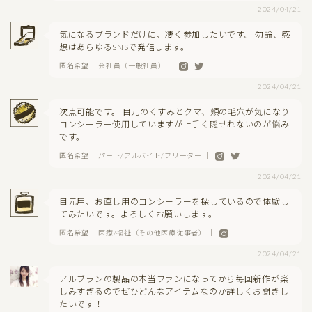
2024/04/21
気になるブランドだけに、凄く参加したいです。 勿論、感
想はあらゆるSNSで発信します。
匿名希望 ｜会社員（一般社員） ｜
2024/04/21
次点可能です。 目元のくすみとクマ、頬の毛穴が気になり
コンシーラー使用していますが上手く隠せれないのが悩み
です。
匿名希望 ｜パート/アルバイト/フリーター ｜
2024/04/21
目元用、お直し用のコンシーラーを探しているので体験し
てみたいです。よろしくお願いします。
匿名希望 ｜医療/福祉（その他医療従事者） ｜
2024/04/21
アルブランの製品の本当ファンになってから毎回新作が楽
しみすぎるのでぜひどんなアイテムなのか詳しくお聞きし
たいです！