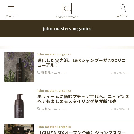
ログイン
メニュー
john masters organics
john masters organics
進化した実力派、L&Rシャンプーが7/20リニ
ューアル！
新製品・ニュース
2017/07/04
john masters organics
ボリュームに悩むマチュア世代へ。ニュアンス
ヘアも楽しめるスタイリング剤が新発売
新製品・ニュース
2017/05/01
john masters organics
【GINZA SIXオープン企画】ジョンマスター