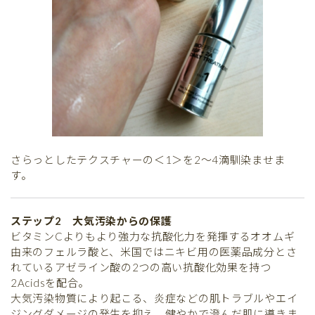
さらっとしたテクスチャーの＜1＞を2〜4滴馴染ませま
す。
ステップ2 大気汚染からの保護
ビタミンCよりもより強力な抗酸化力を発揮するオオムギ
由来のフェルラ酸と、米国ではニキビ用の医薬品成分とさ
れているアゼライン酸の2つの高い抗酸化効果を持つ
2Acidsを配合。
大気汚染物質により起こる、炎症などの肌トラブルやエイ
ジングダメージの発生を抑え、健やかで澄んだ肌に導きま