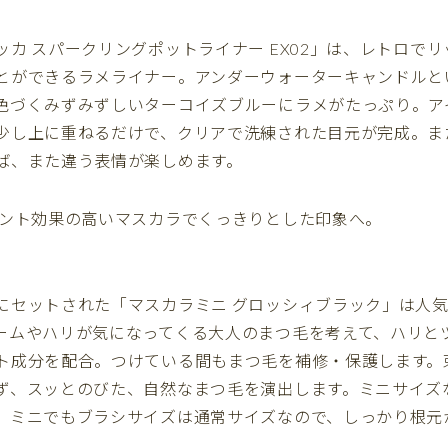
ッカ スパークリングポットライナー EX02」は、レトロで
とができるラメライナー。アンダーウォーターキャンドルと
色づくみずみずしいターコイズブルーにラメがたっぷり。ア
少し上に重ねるだけで、クリアで洗練された目元が完成。ま
ば、また違う表情が楽しめます。
メント効果の高いマスカラでくっきりとした印象へ。
にセットされた「マスカラミニ グロッシィブラック」は人
ームやハリが気になってくる大人のまつ毛を考えて、ハリと
ト成分を配合。つけている間もまつ毛を補修・保護します。
ず、スッとのびた、自然なまつ毛を演出します。ミニサイズ
。ミニでもブラシサイズは通常サイズなので、しっかり根元