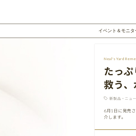
イベント＆モニタ
Neal's Yard Reme
たっぷ
救う、
新製品・ニュ
6月1日に発売
介します。