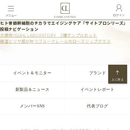
ログイン
メニュー
ヒト骨髄幹細胞のチカラでエイジングケア『サイトプロシリーズ』
投稿ナビゲーション
大傑作!GUHL LABORATORY 5種サンプルセット
保湿とツヤ感が叶うブルークレールのローズリップグラス
イベント＆モニター
ブランド
上に戻る
新製品＆ニュース
イベントレポート
メンバーSNS
代表ブログ