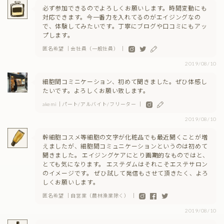
必ず参加できるのでよろしくお願いします。時間変動にも
対応できます。今一番力を入れてるのがエイジングなの
で、体験してみたいです。丁寧にブログや口コミにもアッ
プします。
匿名希望 ｜会社員（一般社員） ｜
2019/08/10
細胞間コミニケーション、初めて聞きました。ぜひ体感し
たいです。よろしくお願い致します。
akemi｜パート/アルバイト/フリーター ｜
2019/08/10
幹細胞コスメ等細胞の文字が化粧品でも最近聞くことが増
えましたが、細胞間コミュニケーションというのは初めて
聞きました。 エイジングケアにとり画期的なものではと、
とても気になります。 エステダムはそれこそエステサロン
のイメージです。 ぜひ試して発信もさせて頂きたく、よろ
しくお願いします。
匿名希望 ｜自営業（農林漁業除く） ｜
2019/08/10