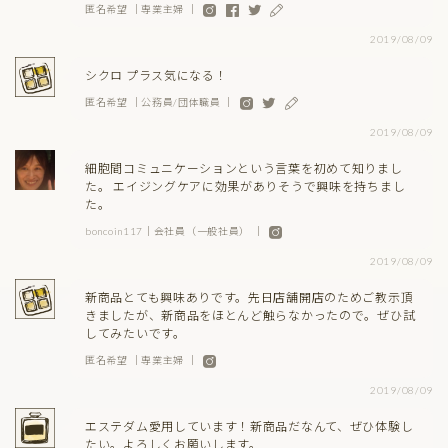
匿名希望 ｜専業主婦 ｜
2019/08/09
シクロ プラス気になる！
匿名希望 ｜公務員/団体職員 ｜
2019/08/09
細胞間コミュニケーションという言葉を初めて知りまし
た。 エイジングケアに効果がありそうで興味を持ちまし
た。
boncoin117｜会社員（一般社員） ｜
2019/08/09
新商品とても興味ありです。先日店舗開店のためご教示頂
きましたが、新商品をほとんど触らなかったので。ぜひ試
してみたいです。
匿名希望 ｜専業主婦 ｜
2019/08/09
エステダム愛用しています！新商品だなんて、ぜひ体験し
たい。よろしくお願いします。