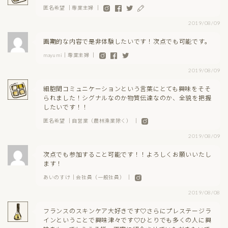
匿名希望 ｜専業主婦 ｜
2019/08/09
画期的な内容で是非体験したいです！次点でも可能です。
mayumi｜専業主婦 ｜
2019/08/09
細胞間コミュニケーションという言葉にとても興味をそそ
られました！シグナルなのか物質伝達なのか、全貌を把握
したいです！！
匿名希望 ｜自営業（農林漁業除く） ｜
2019/08/09
次点でも参加すること可能です！！よろしくお願いいたし
ます！
あいのすけ｜会社員（一般社員） ｜
2019/08/08
フランスのスキンケア大好きです♡さらにプレステージラ
インということで興味津々です♡ひとりでも多くの人に興