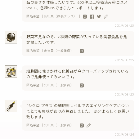
品の良さを体感したいです。600件以上投稿済み＠コスメ
VoCE、各種SNSできちんとレポートします。
匿名希望 ｜会社員（課長クラス） ｜
2019/08/25
野菜不足なので、6種類の野菜が入っている美容食品を是
非試したいです。
匿名希望 ｜会社員（一般社員） ｜
2019/08/25
細胞間に働きかける化粧品が今クローズアップされている
ので是非使ってみたいです。
匿名希望 ｜会社員（一般社員） ｜
2019/08/25
“シクロ プラス”の細胞間レベルでのエイジングケアについ
てとても興味があり応募致しました。 是非よろしくお願い
致します。
匿名希望 ｜会社員（一般社員） ｜
2019/08/24