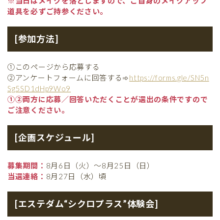
※当日はメイクを落としますので、ご自身のメイクアップ
道具を必ずご持参ください。
[参加方法]
①このページから応募する
②アンケートフォームに回答する➾
https://forms.gle/SN5n
Sg5SD1dHp9Wo9
①②両方に応募／回答いただくことが選出の条件ですので
ご注意ください。
[企画スケジュール]
募集期間：
8月6日（火）～8月25日（日）
当選連絡：
8月27日（水）頃
[エステダム“シクロプラス”体験会]