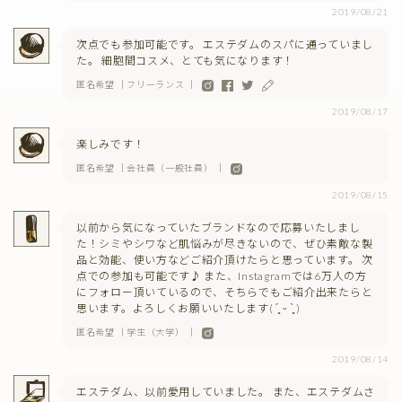
2019/08/21
次点でも参加可能です。 エステダムのスパに通っていまし
た。 細胞間コスメ、とても気になります！
匿名希望 ｜フリーランス ｜
2019/08/17
楽しみです！
匿名希望 ｜会社員（一般社員） ｜
2019/08/15
以前から気になっていたブランドなので応募いたしまし
た！シミやシワなど肌悩みが尽きないので、ぜひ素敵な製
品と効能、使い方などご紹介頂けたらと思っています。 次
点での参加も可能です♪ また、Instagramでは6万人の方
にフォロー頂いているので、そちらでもご紹介出来たらと
思います。よろしくお願いいたします( ´͈ ᵕ `͈ )
匿名希望 ｜学生（大学） ｜
2019/08/14
エステダム、以前愛用していました。 また、エステダムさ