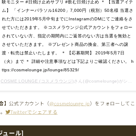
験モニター #日焼け止めサプリ #飲む日焼け止め ＊ 【当選アイテ
ム】 「インナーパラソル16200」7,000円（税別）50名様 当選さ
れた方には2019年5月中旬までにInstagramのDMにてご連絡をさ
せていただきます。 ※コスメラウンジ公式アカウントをフォロー
されていない方、指定の期間内にご返答のない方は当選を無効と
させていただきます。 ※プレゼント商品の換金、第三者への譲
渡・転売は禁止いたします。 ＊ 【応募期間】 2019年5月7日
（火）まで ＊ 詳細や注意事項などは下記よりご確認ください。 h
ttps://cosmelounge.jp/lounge/85329/
COSME LOUNGE (コスメラウンジ)
さん(@cosmelounge)がシェアした投稿 –
場合】
公式アカウント（
@cosmelounge_jp
）をフォローしてこ
い。
Twitterでシェアする
ジュール]