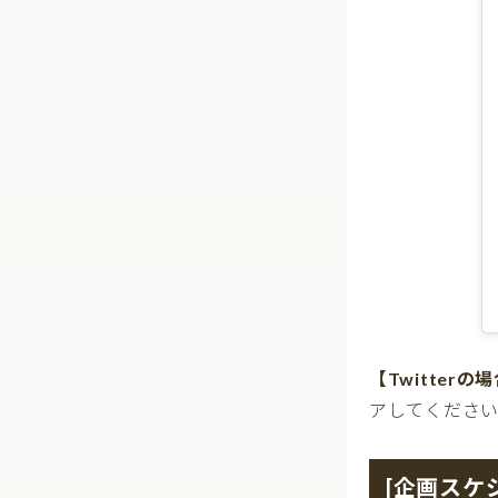
【Twitterの
アしてくださ
[企画スケ