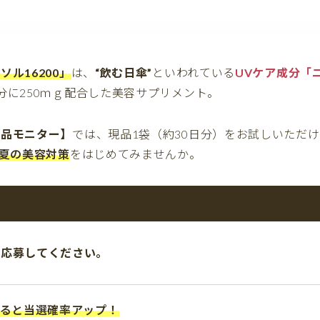
ル16200」
は、
“飲む日傘”
といわれている
UVケア成分「
分に250ｍｇ配合した美容サプリメント。
現品モニター】
では、現品1袋（約30日分）をお試しいただ
”夏の美容対策
をはじめてみませんか。
ら応募してください。
すると当選確率アップ！