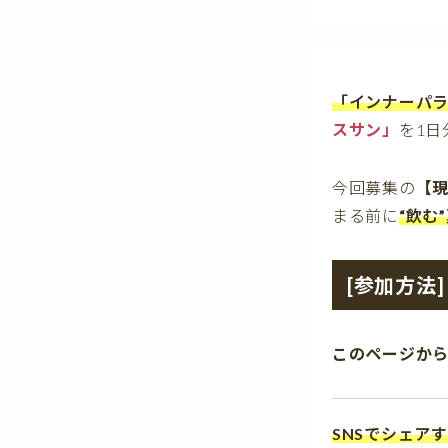
「インナーパラソ
スサン」
を1日
今回募集の
【
まる前に
“飲む
[参加方法]
このページか
SNSでシェア