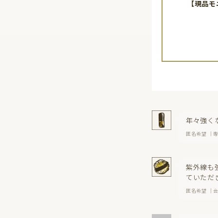
【現品モ
年々強く
匿名希望 ｜
紫外線も
ていただ
匿名希望 ｜