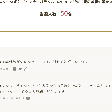
ニター50名】「インナーパラソル16200」で“飲む”夏の美容対策を
50
当選人数
名
なる紫外線が気になっています。試せると嬉しいです。
専業主婦 ｜
強くなり、塗るタイプでも内側からの日焼け止めとてもきになります
きたいです！ よろしくお願いいたします
会社員（一般社員） ｜