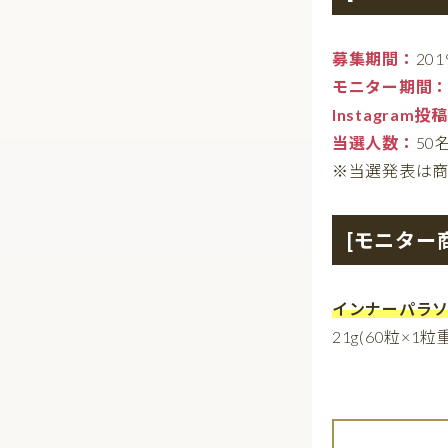
募集期間：
20
モニター期間
Instagram投
当選人数：
50
※当選発表は
[モニター
インナーパラソル
21g(60粒×1