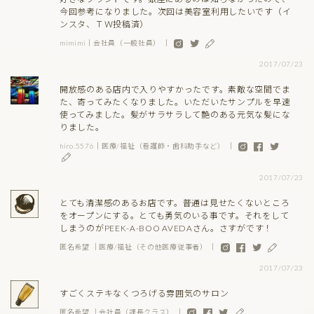
今回参考になりました。次回は美容室利用したいです（イ
ンスタ、ＴＷ投稿済）
mimimi｜会社員（一般社員） ｜
2017/07/23
開放感のある店内で入りやすかったです。素敵な空間でま
た、寄ってみたくなりました。いただいたサンプルを早速
使ってみました。髪がサラサラして艶のある元気な髪にな
りました。
hiro.5576｜医療/福祉（看護師・歯科助手など） ｜
2017/07/23
とても清潔感のあるお店です。普通は見せたくないところ
をオープンにする。とても勇気のいる事です。それをして
しまうのがPEEK-A-BOO AVEDAさん。さすがです！
匿名希望 ｜医療/福祉（その他医療従事者） ｜
2017/07/23
すごくステキなくつろげる雰囲気のサロン
匿名希望 ｜会社員（課長クラス） ｜