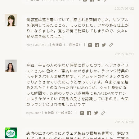
2017/07/22
美容室は落ち着いていて、癒される空間でした。サンプル
を使用してみたところ、しっとりした、ツヤのある仕上が
りになりました。夏も冷房で乾燥してしまうので、久々に
髪が生き返りました。
rika19830518｜会社員（一般社員） ｜
2017/07/21
今回、平日の人の少ない時間に伺ったので、ヘアスタイリ
ストさんに色々とご案内いただきました。ラウンジ特典の
ヘッドスパも大変魅力的で、ヘアカットのタイミングなの
でりようさせていただこうと思っています。今まで足を踏
み入れたことのなかったPEEKABOOが、ぐっと身近にな
った瞬間で、以前のラウンジ応募時にもAVEDAのサロン
にはうかがっていて商品の良さを認識しているので、今回
のラウンジにぜひ参加したいです
eiyouchan｜会社員（一般社員） ｜
2017/07/20
店内の広さのわりにアヴェダ製品の種類も豊富で、併設さ
れているサロンの中も見学させていただきました。丁寧で