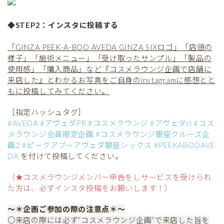
◆STEP2：インスタに投稿する
「GINZA PEEK-A-BOO AVEDA GINZA SIXロゴ」「店頭の
様子」「施術メニュー」「受け取ったサンプル」「製品の
使用感」「購入商品」など『コスメラウンジ企画で店舗に
来店した』とわかるお写真をご自身のinstagramに感想とと
もに投稿してみてください。
［指定ハッシュタグ］
#AVEDA #アヴェダPR #コスメラウンジ #アヴェダcl #コス
メラウンジ会員限定企画 #コスメラウンジ銀座クルーズ企
画2 #ピークアブーアヴェダ銀座シックス #PEEKABOOAVE
DA
を付けて投稿してください。
（★コスメラウンジメンバー申告をしサービスを受けられ
た方は、必ずインスタ投稿をお願いします！）
～＊企画ご参加の際の注意点＊～
〇来店の際には必ず“コスメラウンジ企画”で来店した旨を