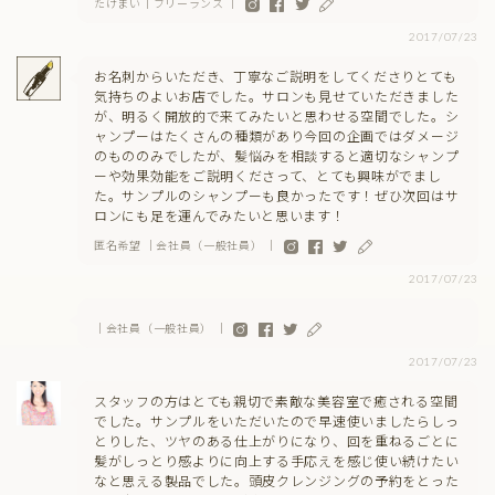
たけまい｜フリーランス ｜
2017/07/23
お名刺からいただき、丁寧なご説明をしてくださりとても
気持ちのよいお店でした。サロンも見せていただきました
が、明るく開放的で来てみたいと思わせる空間でした。シ
ャンプーはたくさんの種類があり今回の企画ではダメージ
のもののみでしたが、髪悩みを相談すると適切なシャンプ
ーや効果効能をご説明くださって、とても興味がでまし
た。サンプルのシャンプーも良かったです！ぜひ次回はサ
ロンにも足を運んでみたいと思います！
匿名希望 ｜会社員（一般社員） ｜
2017/07/23
｜会社員（一般社員） ｜
2017/07/23
スタッフの方はとても親切で素敵な美容室で癒される空間
でした。サンプルをいただいたので早速使いましたらしっ
とりした、ツヤのある仕上がりになり、回を重ねるごとに
髪がしっとり感よりに向上する手応えを感じ使い続けたい
なと思える製品でした。頭皮クレンジングの予約をとった