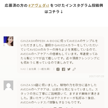
応募済の方の
#アヴェダcl
をつけたインスタグラム投稿例
はコチラ↓
GINZASIXのPEEK-A-BOOに伺ってAVEDAのサンプルを
いただきました。普段からAVEDAカラーをしていただい
ていてAVEDAのカラーの持ちよさを実感しているので、
AVEDAのヘアケアへの信頼もしています。早速使ってみ
たら髪にツヤが出て嬉しいです。近々頭皮クレンジングに
も伺おうと思っているので楽しみです。
NAO｜会社員（一般社員） ｜
2017/07/23
GINZA SIX店に伺いました。植物の力を存分に活かした
AVEDAのヘアケアは、以前から気になっていました。ス
タッフの方に丁寧にご説明頂いて、ますます興味が湧きま
した。頂いたサンプルはテクスチャーが私好み！後日、
AVEDAのヘッドスパ体験もするつもりです。