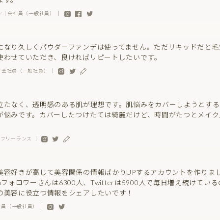
1982｜会社員（一般社員） ｜
になり久しくパウダーファンデは使ってません。ただリキッドだと毛
使わせていただき、良ければリピートしたいです。
yh｜会社員（一般社員） ｜
立たなく、透明感のある肌が理想です。肌悩みをカバーしようとする
が悩みです。カバーしたつけたては綺麗だけど、時間がたつとメイク
no｜フリーランス ｜
美容好きが高じて美容関係の情報ばかりUPするアカウントを作りま
gramフォロワーさんは6300人、Twitterは5900人で毎日増え続けて
の美容に役立つ情報をシェアしたいです！
会社員（一般社員） ｜