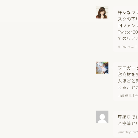
様々なフ
スタの下
回ファン
Twitt
てのリア
えりにゃん｜
ブロガー
容商材を
人ほどと
えること
川崎 愛美｜
厚塗りで
と密着と
yunatteyu