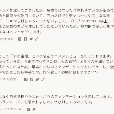
ァンデを試してきましたが、厚塗りになったり崩れやすいのが悩み
地を普段から愛用していて、下地だけでも更々つやつや肌になる事に
デーションも試してみたいと想いました。ブログPVは10000以上、イ
er20kと多数の方から注目していただいているため、魅力的な使い心地
ルなコメントをPRします。
その他職業 ｜
として「まな蜜柑」という名前でコスメレビューを行っております。
扱っています。今まで培ってきた数百人の顧客にメルマガを書いています
繋がっているため、是非こちらのファンデーションをレビューし、魅
ができましたら幸甚です。何卒宜しくお願い致します(*^^*)
会社員（経営者） ｜
はなく自然で軽やかな仕上がりのファンデーションを探しています。
いうフレーズにも惹かれました。ぜひ試してみたいです。
na99｜派遣/契約社員 ｜