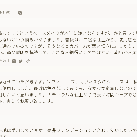
般社員） ｜
塗ってますというベースメイクが本当に嫌いなんですが、かと言って
もないという悩みがありました。普段は、自然な仕上がり、使用感を
を選んでいるのですが、そうなるとカバー力が弱い傾向に。しかも、
い。商品説明を拝読して、これなら納得いくのではという期待から応
主婦 ｜
募させていただきます。ソフィーナ プリマヴィスタのシリーズは、
に使用しました。最近は色々試してみても、なかなか定着しないので
用したいと思いました。ナチュラルな仕上がりで長い時間キープでき
ひ、宜しくお願い致します。
下地は愛用しています！是非ファンデーションと合わせ使いしたい
ます。