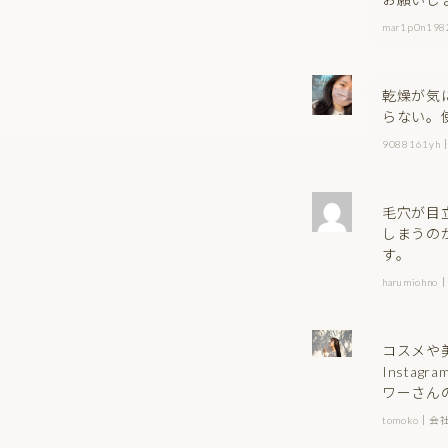
mar1p0n
乾燥が気
らない。
9088161
毛穴が目
しまうの
す。
harumioh
コスメや
Insta
ワーさん
tomoko｜