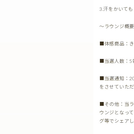
3.汗をかいて
〜ラウンジ概
■体感商品：き
■当選人数：5名
■当選通知：2
をさせていただ
■その他：当
ウンジとなって
グ等でシェアし