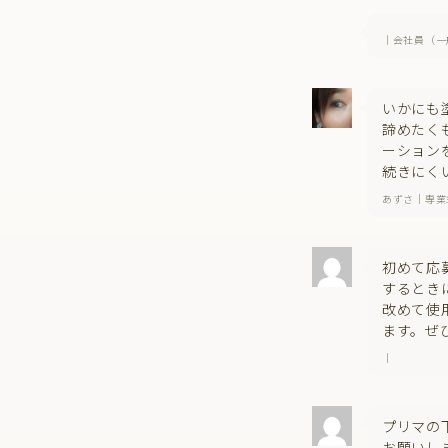
｜会社員（一
いかにも
諦めたく
ーション
続きにく
あずさ｜専業
初めて応
するとき
改めて使
ます。ぜ
｜
プリマの
お願いし