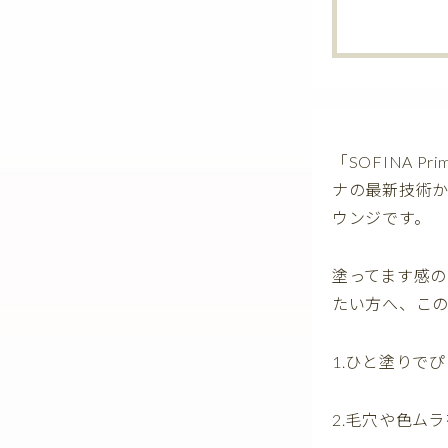
「SOFINA 
ナの最新技術
ウンジです。
塗ってます感
たい方へ、こ
1.ひと塗りで
2.毛穴や色ム