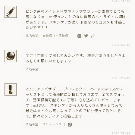
2025/08/12
ピンク系のアイシャドウやリップのカラーが素敵でとても
気になりました 使ったことのない質感のハイライトも興味
があります。 スキンケアが良い印象なのでコスメも体感し
たいです！！
匿名希望 ｜会社員（一般社員） ｜
2025/08/12
すごく可愛くて試してみたいです。 機会がありましたらよ
ろしくお願いいたします？
匿名希望 ｜
2025/08/12
VOCEアンバサダー、プロジェクトLIPS、@cosmeスペシ
ャリストとして積極的に活動しております。全てスウォッ
チ、動画投稿可能です。丁寧に心を込めてレビューしま
す！estさん、スキンケアから入りたくさん購入してみて
最近はメイクも気になっていたのでぜひ使ってみたいで
す。様々なメディアに投稿します！
匿名希望 ｜フリーランス ｜
2025/08/11