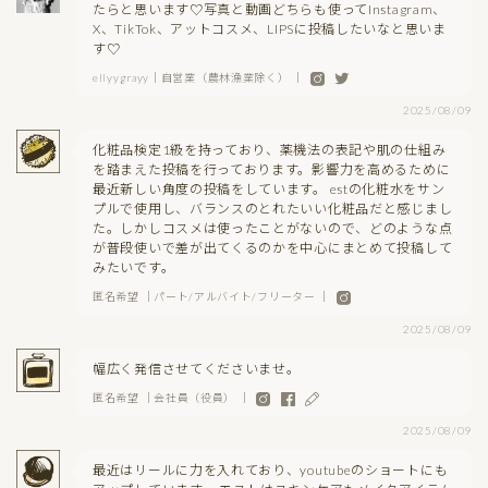
たらと思います♡写真と動画どちらも使ってInstagram、
X、TikTok、アットコスメ、LIPSに投稿したいなと思いま
す♡
ellyygrayy｜自営業（農林漁業除く） ｜
2025/08/09
化粧品検定1級を持っており、薬機法の表記や肌の仕組み
を踏まえた投稿を行っております。影響力を高めるために
最近新しい角度の投稿をしています。 estの化粧水をサン
プルで使用し、バランスのとれたいい化粧品だと感じまし
た。しかしコスメは使ったことがないので、どのような点
が普段使いで差が出てくるのかを中心にまとめて投稿して
みたいです。
匿名希望 ｜パート/アルバイト/フリーター ｜
2025/08/09
幅広く発信させてくださいませ。
匿名希望 ｜会社員（役員） ｜
2025/08/09
最近はリールに力を入れており、youtubeのショートにも