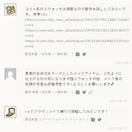
コスメ系のスウォッチは得意なので新作お試ししてみたいで
す。 参考URL
https://x.com/o0o_mee_o0o/status/1944707981138071660?
s=46
https://x.com/o0o_mee_o0o/status/1949056150118556047?
s=46
https://x.com/o0o_mee_o0o/status/1951594363840233566?
s=46
匿名希望 ｜会社員（一般社員） ｜
2025/08/1
果実の生命力をテーマとしたメイクアイテム、どのように
仕上がるのか気になります🥰スウォッチの他、メイク後の
全顔の写真も投稿予定です✨よろしくお願いします💕
田中 美穂｜会社員（一般社員） ｜
2025/08/12
estでブラウンメイク縛りで投稿してみたいです！
匿名希望 ｜パート/アルバイト/フリーター ｜
2025/08/12