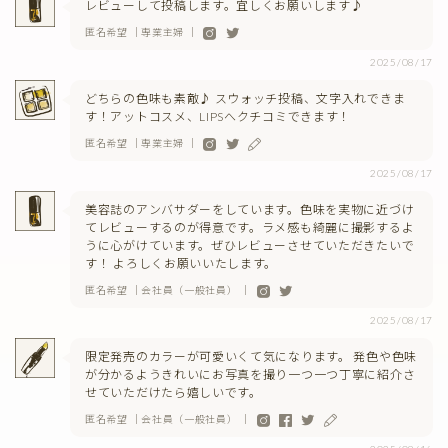
レビューして投稿します。宜しくお願いします♪
匿名希望 ｜専業主婦 ｜
2025/08/17
どちらの色味も素敵♪ スウォッチ投稿、文字入れできま
す！アットコスメ、LIPSへクチコミできます！
匿名希望 ｜専業主婦 ｜
2025/08/17
美容誌のアンバサダーをしています。色味を実物に近づけ
てレビューするのが得意です。ラメ感も綺麗に撮影するよ
うに心がけています。ぜひレビューさせていただきたいで
す！ よろしくお願いいたします。
匿名希望 ｜会社員（一般社員） ｜
2025/08/17
限定発売のカラーが可愛いくて気になります。 発色や色味
が分かるようきれいにお写真を撮り一つ一つ丁寧に紹介さ
せていただけたら嬉しいです。
匿名希望 ｜会社員（一般社員） ｜