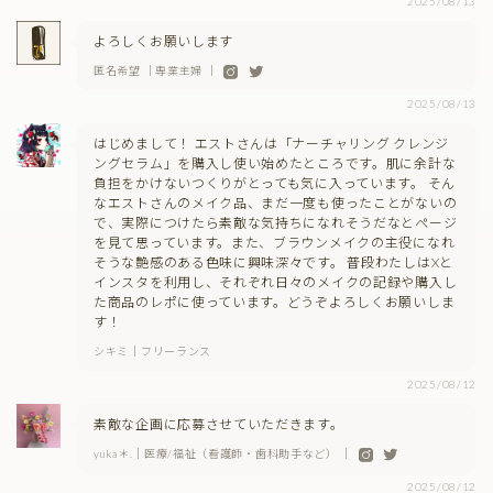
2025/08/13
よろしくお願いします
匿名希望 ｜専業主婦 ｜
2025/08/13
はじめまして！ エストさんは「ナーチャリング クレンジ
ングセラム」を購入し使い始めたところです。肌に余計な
負担をかけないつくりがとっても気に入っています。 そん
なエストさんのメイク品、まだ一度も使ったことがないの
で、実際につけたら素敵な気持ちになれそうだなとページ
を見て思っています。また、ブラウンメイクの主役になれ
そうな艶感のある色味に興味深々です。 普段わたしはXと
インスタを利用し、それぞれ日々のメイクの記録や購入し
た商品のレポに使っています。どうぞよろしくお願いしま
す！
シキミ｜フリーランス
2025/08/12
素敵な企画に応募させていただきます。
yuka＊.｜医療/福祉（看護師・歯科助手など） ｜
2025/08/12