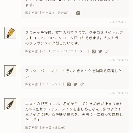
ます。
匿名希望 ｜会社員（一般社員） ｜
2025/08/14
スウォッチ投稿、文字入れできます。クチコミサイトもア
ットコスメ、LIPS、VOCEへ口コミできます。大人カラー
のブラウンメイク試したいです。
匿名希望 ｜パート/アルバイト/フリーター ｜
2025/08/14
アフター5にコンサート行くときメイクを動画で投稿した
い
匿名希望 ｜フリーランス ｜
2025/08/14
エストの限定コスメ、名前からしてときめきが止まりませ
ん✨ 4点セットでフルメイクを楽しめるなんて夢のよう！
秋メイクに映える色味や質感を、実際に手に取って体験し
たいです
匿名希望 ｜会社員（経営者）