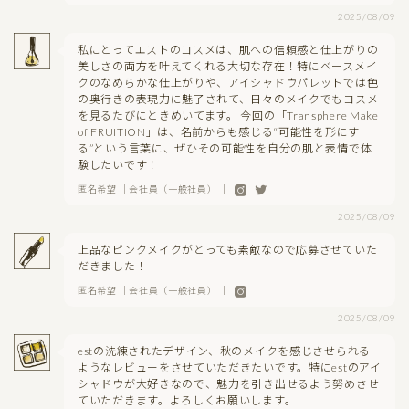
2025/08/09
私にとってエストのコスメは、肌への信頼感と仕上がりの
美しさの両方を叶えてくれる大切な存在！特にベースメイ
クのなめらかな仕上がりや、アイシャドウパレットでは色
の奥行きの表現力に魅了されて、日々のメイクでもコスメ
を見るたびにときめいてます。 今回の「Transphere Make
of FRUITION」は、名前からも感じる“可能性を形にす
る”という言葉に、ぜひその可能性を自分の肌と表情で体
験したいです！
匿名希望 ｜会社員（一般社員） ｜
2025/08/09
上品なピンクメイクがとっても素敵なので応募させていた
だきました！
匿名希望 ｜会社員（一般社員） ｜
2025/08/09
estの洗練されたデザイン、秋のメイクを感じさせられる
ようなレビューをさせていただきたいです。特にestのアイ
シャドウが大好きなので、魅力を引き出せるよう努めさせ
ていただきます。よろしくお願いします。