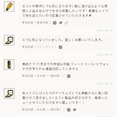
エストの新作とても気になります✨肌に溶け込むような質
感と上品な仕上がりをぜひ体験したいです！素敵なメイク
で秋を迎えたいので応募させていただきます🍂
匿名希望 ｜専業主婦 ｜
2025/08/12
とても気になっていました。宜しくお願いいたします。
匿名希望 ｜フリーランス ｜
2025/08/12
美的クラブ/次点での参加も可能 フィード,リール/スウォッ
チや文字入れも適宜対応しています♪
匿名希望 ｜会社員（一般社員） ｜
2025/08/12
秋メイクにぴったりのアイテムでとても素敵だなと思い応
募させて頂きました✨エスト製品大好きなので、是非レビ
ューさせていただけますと嬉しいです！！
匿名希望 ｜会社員（一般社員） ｜