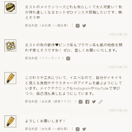
エストのメイクシリーズどれも秋らしくて大人可愛い！秋
が待ち遠しくなるセットぜひインスタ投稿したいです、映
えそう💜
匿名希望 ｜会社員（一般社員） ｜
2025/08/10
エストの秋の新作♥ピンク系もブラウン系も肌の地色を問
わず使えそうですね！ ぜひ、宜しくお願いいたします。
匿名希望 ｜フリーランス ｜
2025/08/10
こだわりや工夫について、イエベなので、自分がイキイキ
と見える発色やテクスチャーのアイテムを選ぶようにして
います。メイクテクニックもInstagramやYouTubeで学び
つつ、自己流も楽しむようにしています。
匿名希望 ｜会社員（課長クラス） ｜
2025/08/10
よろしくお願いします！
匿名希望 ｜会社員（一般社員） ｜