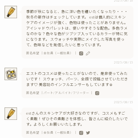
2025/08/16
季節が秋になると、急に深い色を纏いたくなったり・・・
秋冬の新作はチェックしています。 estは個人的にスキン
ケアのイメージが強く、色物は使ったことがありません。
アイシャドウパレットは、使いやすそうな配色。多色ラメ
なのかな？色々な色がツブツブ入っているカラーが特に気
になります。 スウォッチや実際にメイクした写真を使っ
て、色味などを発信したいと思っています。
匿名希望 ｜会社員（一般社員） ｜
2025/08/15
エストのコスメは使ったことがないので、是非使ってみた
いです！ スウォッチ、パーツ、全顔で投稿させていただき
ます♡ 美容誌のインフルエンサーもしています☺︎
匿名希望 ｜パート/アルバイト/フリーター ｜
2025/08/15
estさんのスキンケアが大好きなのですが、コスメもすご
く素敵！ぜひその素敵さを体感し、皆さんに紹介したいで
す。よろしくお願いいたします。
匿名希望 ｜会社員（一般社員） ｜