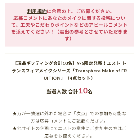
利用規約
に合意の上、ご応募ください。
応募コメントにあなたのメイクに関する投稿につい
て、工夫やこだわりポイントなどのアピールコメント
を添えてください！（選出の参考とさせていただきま
す）
【現品ギフティング合計10名】9/5限定発売！エスト ト
ランスフィアメイクシリーズ「Transphere Make of FR
UITION」（4点セット）
10
当選人数 合計
名
★万が一抽選に外れた場合に「次点」での参加も可能な
方は応募コメントにご記載ください。
★他サイトの企画にてエストの案件にご参加中の方はご
応募をお控えください。