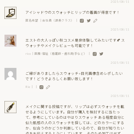
2025/08/11
アイシャドウのスウォッチとリップの着画が得意です！
匿名希望 ｜会社員（課長クラス） ｜
2025/08/11
エストの大人っぽい秋コスメ是非体験してみたいです🍂 ス
ウォッチやメイクレビューも可能です！
rico｜医療/福祉（看護師・歯科助手など） ｜
2025/08/11
ご縁がありましたらスウォッチ+目元画像含めレポしたい
です！どうぞよろしくお願い致します！
Rie｜ ｜
2025/08/11
メイクに関する投稿ですが、リップは必ずスウォッチを載
せるようにしています。自分が購入を検討するに当たっ
て、参考にしているのはやはりスウォッチ ある程度自分と
似た肌感の人のスウォッチを探しては、どのカラーにする
か、似合うのかどうか判断しているので、自分が知りたい
点をお伝えするようにしています。 そのため加工はせず、