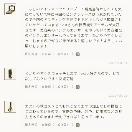
こちらのアイシャドウとリップ！！発売当時からとても気
になっていて特に今回のピンクシリーズは心惹かれていた
ので今回のギフティングを見てドキドキしながら応募させ
ていただいています！estさんの世界観やアイテムが大好
きです！美容系のインフルエンサーをやっていて美容雑誌
のインフルエンサーもやっております！わかりやすくレビ
ューしますのでぜひご縁があると嬉しいです！よろしくお
願いします！
匿名希望 ｜会社員（一般社員） ｜
2025/08/11
分かりやすくスウォッチします！est大好きなので、ぜひ
試してみたいです！次点可能
匿名希望 ｜会社員（一般社員） ｜
2025/08/11
エストの秋コスメとても気になります♡加工なしの投稿に
こだわっているので、実際の色味、発色、使用感などの魅
力をありのままお伝えできればと思っています。
匿名希望 ｜会社員（一般社員） ｜