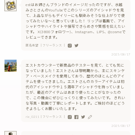
estはお姉さんブランドのイメージだったのですが、水越
みさとさんのYouTubeでこのシリーズのアイシャドウを見
て、上品ながらもデイリーにも馴染みそうな仕上がりで使
ってみたいな〜と思っていました！ リップは着画で、アイ
シャドウやハイライトや接写できらめきや質感を伝えたい
です。 X(3800フォロワー)、Instagram、LIPS、@cosmeで
レビューできます。
匿名希望 ｜フリーランス ｜
2025/08/17
エストカウンターで新商品のテスターを見て、とても気に
なっていました！エストさんは黎明期から、主にスキンケ
ア・ベースメイクを愛用しており、歴代のほとんどのアイ
テムを使ってきました。エストさんのカラーアイテムは初
代のアイシャドウや１５周年アイシャドウを持っていまし
たが、最近のアイテムはあまり使ったことがなかったの
で、この機会にぜひじっくりと使ってみたいです。 きれい
な写真・動画で丁寧にレポートします。ご検討のほどどう
ぞよろしくお願いいたします。
rie_0211｜フリーランス ｜
2025/08/17