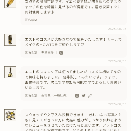
次点での参加可能です。イエベ春で肌が明るめなのでスウ
ォッチの色を綺麗に見せるのが得意です。届き次第すぐに
開封使用します♪
匿名希望 ｜
2025/08/15
エストのコスメが大好きなので応募いたします！ リールで
メイクのHOWTOをご紹介します♡
匿名希望 ｜専業主婦 ｜
2025/08/15
エストのスキンケアは使ってましたがコスメは初めてなの
で興味を持ちました。 是非試してみたいです。 ウォッチ
画像得意です、次点での参加も可能なのでよろしくお願い
いたします。
匿名希望 ｜会社員（一般社員） ｜
2025/08/15
スウォッチや文字入れ投稿できます！ きれいなお写真とと
もに見てくださった方に商品の魅力がしっかり伝わるよう
なレビューをさせていただけたらと思います。アットコス
メやLIPSにも投稿可能です。どうぞよろしくお願いいたし