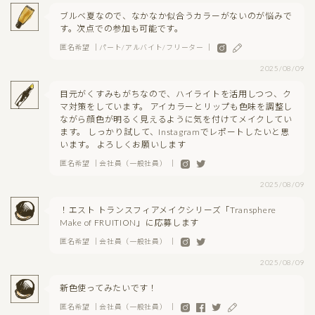
ブルベ夏なので、なかなか似合うカラーがないのが悩みで
す。次点での参加も可能です。
匿名希望 ｜パート/アルバイト/フリーター ｜
2025/08/09
目元がくすみもがちなので、ハイライトを活用しつつ、ク
マ対策をしています。 アイカラーとリップも色味を調整し
ながら顔色が明るく見えるように気を付けてメイクしてい
ます。 しっかり試して、Instagramでレポートしたいと思
います。 よろしくお願いします
匿名希望 ｜会社員（一般社員） ｜
2025/08/09
！エスト トランスフィアメイクシリーズ「Transphere
Make of FRUITION」に応募します
匿名希望 ｜会社員（一般社員） ｜
2025/08/09
新色使ってみたいです！
匿名希望 ｜会社員（一般社員） ｜