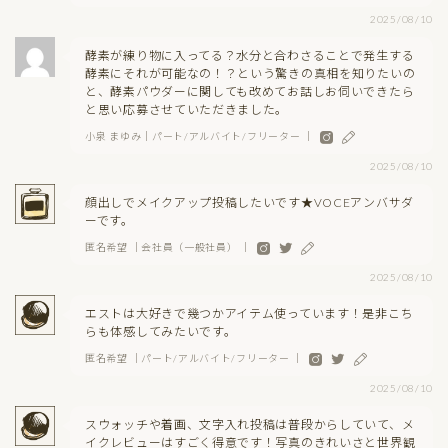
2025/08/10
酵素が練り物に入ってる？水分と合わさることで発生する
酵素にそれが可能なの！？という驚きの真相を知りたいの
と、酵素パウダーに関しても改めてお話しお伺いできたら
と思い応募させていただきました。
小泉 まゆみ｜パート/アルバイト/フリーター ｜
2025/08/10
顔出しでメイクアップ投稿したいです★VOCEアンバサダ
ーです。
匿名希望 ｜会社員（一般社員） ｜
2025/08/10
エストは大好きで幾つかアイテム使っています！是非こち
らも体感してみたいです。
匿名希望 ｜パート/アルバイト/フリーター ｜
2025/08/10
スウォッチや着画、文字入れ投稿は普段からしていて、メ
イクレビューはすごく得意です！写真のきれいさと世界観