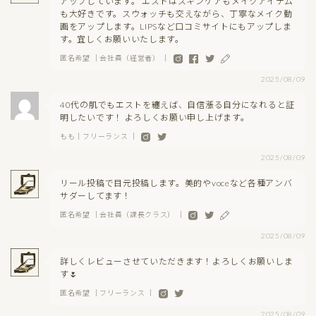
アップしています。 エストはスキンケアもメイクアイテム
も大好きです。スウォッチも交えながら、丁寧なメイク動
画をアップします。LIPSなど口コミサイトにもアップしま
す。宜しくお願いいたします。
匿名希望 ｜会社員（経営者） ｜
2025/08/09
40代の肌でもエストを纏えば、自信漲る自分になれると証
明したいです！ よろしくお願い申し上げます。
もも｜フリーランス ｜
2025/08/09
リール投稿で目元投稿します。美的やvoceなど各種アンバ
サダーしてます！
匿名希望 ｜会社員（課長クラス） ｜
2025/08/09
詳しくレビューさせていただきます！よろしくお願いしま
す🌷
匿名希望 ｜フリーランス ｜
2025/08/09