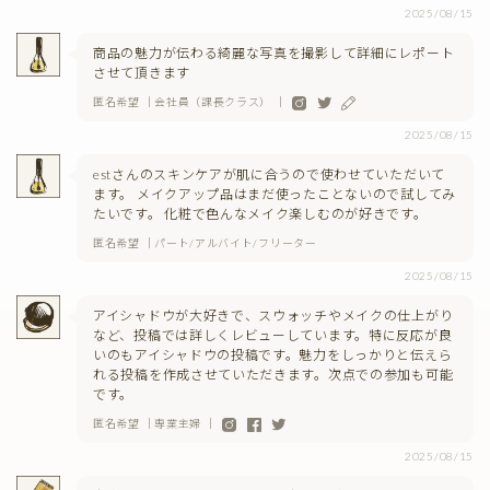
2025/08/15
商品の魅力が伝わる綺麗な写真を撮影して詳細にレポート
させて頂きます
匿名希望 ｜会社員（課長クラス） ｜
2025/08/15
estさんのスキンケアが肌に合うので使わせていただいて
ます。 メイクアップ品はまだ使ったことないので試してみ
たいです。 化粧で色んなメイク楽しむのが好きです。
匿名希望 ｜パート/アルバイト/フリーター
2025/08/15
アイシャドウが大好きで、スウォッチやメイクの仕上がり
など、投稿では詳しくレビューしています。特に反応が良
いのもアイシャドウの投稿です。魅力をしっかりと伝えら
れる投稿を作成させていただきます。次点での参加も可能
です。
匿名希望 ｜専業主婦 ｜
2025/08/15