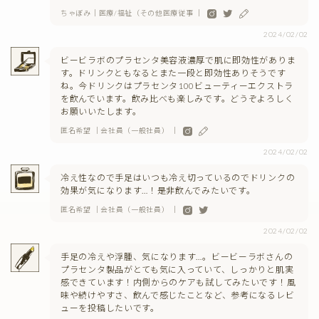
ちゃぼみ｜医療/福祉（その他医療従事 ｜
2024/02/02
ビービラボのプラセンタ美容液濃厚で肌に即効性がありま
す。ドリンクともなるとまた一段と即効性ありそうです
ね。今ドリンクはプラセンタ100ビューティーエクストラ
を飲んでいます。飲み比べも楽しみです。どうぞよろしく
お願いいたします。
匿名希望 ｜会社員（一般社員） ｜
2024/02/02
冷え性なので手足はいつも冷え切っているのでドリンクの
効果が気になります…！是非飲んでみたいです。
匿名希望 ｜会社員（一般社員） ｜
2024/02/02
手足の冷えや浮腫、気になります…。ビービーラボさんの
プラセンタ製品がとても気に入っていて、しっかりと肌実
感できています！内側からのケアも試してみたいです！風
味や続けやすさ、飲んで感じたことなど、参考になるレビ
ューを投稿したいです。