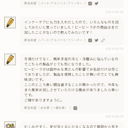
匿名希望 ｜パート/アルバイト/フリーター ｜
2024/02/02
インナーケアにも力を入れだしたので、いろんなものを試
してみたいと思っていました！ビービーラボの商品はまだ
試したことがないので飲んでみたいです！
匿名希望 ｜パート/アルバイト/フリーター ｜
2024/02/02
冬場だけでなく、晩年手足の冷え・浮腫みに悩んでいるの
でこちらの製品がとても気になりました。
ビービーラボは田中みな実さんの影響でお名前だけは存じ
ておりましたが、製品を使用したことが無いのでとても興
味深いです。
ここのところ長い間当選することが無かったので、今年も
また是非お試しさせていただける機会がありましたら幸い
です。
ご縁がありますように。
匿名希望 ｜会社員（一般社員） ｜
2024/02/02
むくみやすく、足が冷えるとだるくなるので普段から気を