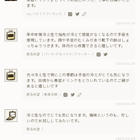
ます。
mk_718｜フリーランス ｜
2024/01/29
年中末端冷え性で指先が冷えて感覚がなくなるので手袋を
使用しています。顔や手足のむくみがあり靴下の跡はしょ
っちゅうつきます。体内から改善できると嬉しいです。
匿名希望 ｜パート/アルバイト/フリーター ｜
2024/01/29
元々冷え性で特にこの季節は手足の冷えがとても気になり
ます。日頃から美容ドリンクをとりいれているのでご縁が
あると嬉しいです
匿名希望 ｜専業主婦 ｜
2024/01/29
冷え性なのでとても気になります。梅味というのも、珍し
いのでお試ししてみたいです。
匿名希望 ｜
2024/01/29