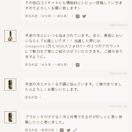
その他口コミサイトにも積極的にレビュー投稿していきま
すのでよろしくお願い致します✨
匿名希望 ｜会社員（一般社員） ｜
2024/01/23
手足の冷えにいつも悩まされています。 また、美容にもい
いならとても嬉しいです！！ 当選した際には、
Instagram1.5万と9400人フォロワーの２つのアカウント
にて魅力を丁寧にご紹介させていただきます。 ご縁があり
ますように。
匿名希望 ｜会社員（一般社員） ｜
2024/01/23
手足の冷えからくる不調に悩んでいます。ご縁がありまし
たらよろしくお願いいたします。
匿名希望 ｜
2024/01/22
プラセンタだけでなく冷え対策できるのが珍しいと思い体
験したいと思いました。
匿名希望 ｜専業主婦 ｜