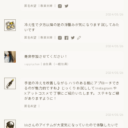
匿名希望 ｜専業主婦 ｜
2024/01/26
冷え性で夕方以降の足の浮腫みが気になります 試してみた
いです
匿名希望 ｜専業主婦 ｜
2024/01/26
是非参加させてください！
sappiychan｜会社員（一般社員）
2024/01/26
手足の冷えを改善しながら ハリのある肌にアプローチでき
るのが魅力的ですね♪ じっくり お試しして Instagram や
X アットコスメで 丁寧にご紹介いたします。 ステキなご縁
がありますように！
匿名希望 ｜
2024/01/26
bbさんのアイテムが大変気になっていたので体験したいで