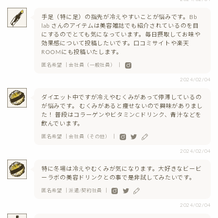
手足（特に足）の指先が冷えやすいことが悩みです。Bb
lab さんのアイテムは美容雑誌でも紹介されているのを目
にするのでとても気になっています。毎日摂取してお味や
効果感について投稿したいです。口コミサイトや楽天
ROOMにも投稿いたします。
匿名希望 ｜会社員（一般社員） ｜
2024/02/04
ダイエット中ですが冷えやむくみがあって停滞しているの
が悩みです。 むくみがあると痩せないので興味がありまし
た！ 普段はコラーゲンやビタミンCドリンク、青汁などを
飲んでいます。
匿名希望 ｜会社員（その他） ｜
2024/02/04
特に冬場は冷えやむくみが気になります。大好きなビービ
ーラボの美容ドリンクとの事で是非試してみたいです。
匿名希望 ｜派遣/契約社員 ｜
2024/02/04