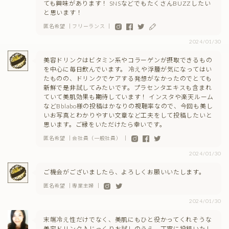
ても興味があります！ SNSなどでもたくさんBUZZしたい
と思います！
匿名希望 ｜フリーランス ｜
2024/01/30
美容ドリンクはビタミン系やコラーゲンが摂取できるもの
を中心に毎日飲んでいます。 冷えや浮腫が気になってはい
たものの、ドリンクでケアする発想がなかったのでとても
新鮮で是非試してみたいです。プラセンタエキスも含まれ
ていて美肌効果も期待しています！ インスタや楽天ルーム
などBblabo様の投稿はかなりの視聴率なので、今回も美し
いお写真とわかりやすい文章など工夫をして投稿したいと
思います。ご縁をいただけたら幸いです。
匿名希望 ｜会社員（一般社員） ｜
2024/01/30
ご機会がございましたら、よろしくお願いいたします。
匿名希望 ｜専業主婦 ｜
2024/01/30
末端冷え性だけでなく、美肌にもひと役かってくれそうな
美容ドリンク♪じっくりお試しのうえ、丁寧に投稿いたし