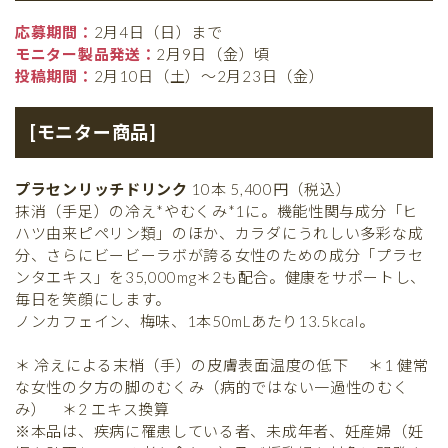
応募期間：
2月4日（日）まで
モニター製品発送：
2月9日（金）頃
投稿期間：
2月10日（土）〜2月23日（金）
[モニター商品]
プラセンリッチドリンク
10本 5,400円（税込）
抹消（手足）の冷え*やむくみ*1に。機能性関与成分「ヒ
ハツ由来ピペリン類」のほか、カラダにうれしい多彩な成
分、さらにビービーラボが誇る女性のための成分「プラセ
ンタエキス」を35,000mg＊2も配合。健康をサポートし、
毎日を笑顔にします。
ノンカフェイン、梅味、1本50mLあたり13.5kcal。
＊ 冷えによる末梢（手）の皮膚表面温度の低下 ＊1 健常
な女性の夕方の脚のむくみ（病的ではない一過性のむく
み） ＊2 エキス換算
※本品は、疾病に罹患している者、未成年者、妊産婦（妊