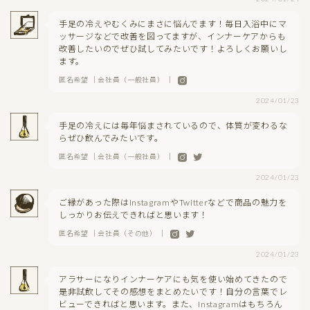
手足の冷えやむくみにまさに悩んでます！毎日入浴中にマ
ッサージなどで改善を図ってますが、インナーケアからも
改善したいのでぜひ試してみたいです！よろしくお願いし
ます。
匿名希望 ｜会社員（一般社員） ｜
2024/01/23
手足の冷えには毎年悩まされているので、体質が変わるな
らぜひ飲んでみたいです。
匿名希望 ｜会社員（一般社員） ｜
2024/01/23
ご縁があった際はInstagramやTwitterなどで商品の魅力を
しっかりお伝えできればと思います！
匿名希望 ｜会社員（その他） ｜
2024/01/23
アラサーになりインナーケアにも気を使い始めてきたので
是非試飲してその感想をまとめたいです！自分の言葉でレ
ビューできればと思います。また、Instagramはもちろん