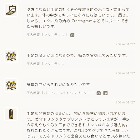
夕方になると手足のむくみや夜寝る時の冷えなどに困って
います。体の中からキレイになれたら嬉しいです。 届きま
したら、すぐに飲み始めてInstagramなどでレポートでき
たら嬉しいです。
匿名希望 ｜フリーランス ｜
2024/01/27
手足の冷えが気になるので、効果を実感してみたいです。
匿名希望 ｜フリーランス
2024/01/27
身体の中からきれいになりたいです。
匿名希望 ｜パート/アルバイト/フリーター ｜
2024/01/27
手足など末端の冷えには、特に冬場常に悩まされていま
す。 美容ドリンクやサプリメントはとっていますが、手足
の冷えやむくみケアまでできるドリンクはかなり魅力的。
あれこれたくさん飲まず、これ1つでケアできたら嬉しい
です。 そんなドリンクと出会えたら良いなと思い応募いた