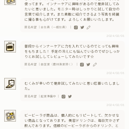
使ってます。 インナーケアに興味があるので是非試してみ
たいと思いました。モニター時はしっかりと試して自分の
言葉で紹介します。また素敵に紹介できるよう写真を綺麗
に撮る事も心がけてます。 よろしくお願いいたします。
匿名希望 ｜会社員（一般社員） ｜
2024/02/01
普段からインナーケアに力を入れているのでとっても興味
をもちました！ 手足の冷えにも悩んでいるのでぜひしっか
りとお試ししてレビューしてみたいです☆
匿名希望 ｜自営業（農林漁業除く） ｜
2024/02/01
むくみが辛いので是非試してみたいと思い応募いたしまし
た。
匿名希望 ｜起業準備中 ｜
2024/02/01
ビービーラボ商品は、個人的にもリピートして、欠かせな
い商品となっております。 美容ドリンクは、毎日欠かさず
飲んでおります。信頼のビービーラボからのドリンク、と