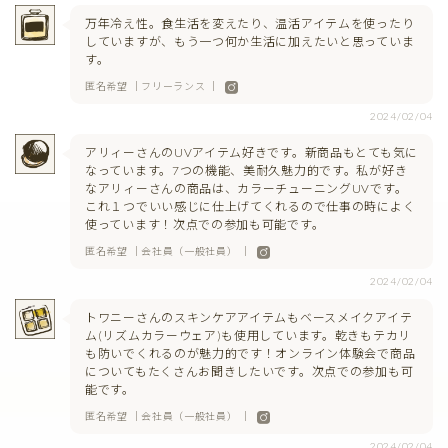
万年冷え性。食生活を変えたり、温活アイテムを使ったり
していますが、もう一つ何か生活に加えたいと思っていま
す。
匿名希望 ｜フリーランス ｜
2024/02/04
アリィーさんのUVアイテム好きです。新商品もとても気に
なっています。7つの機能、美耐久魅力的です。私が好き
なアリィーさんの商品は、カラーチューニングUVです。
これ１つでいい感じに仕上げてくれるので仕事の時によく
使っています！次点での参加も可能です。
匿名希望 ｜会社員（一般社員） ｜
2024/02/04
トワニーさんのスキンケアアイテムもベースメイクアイテ
ム(リズムカラーウェア)も使用しています。乾きもテカリ
も防いでくれるのが魅力的です！オンライン体験会で商品
についてもたくさんお聞きしたいです。次点での参加も可
能です。
匿名希望 ｜会社員（一般社員） ｜
2024/02/04