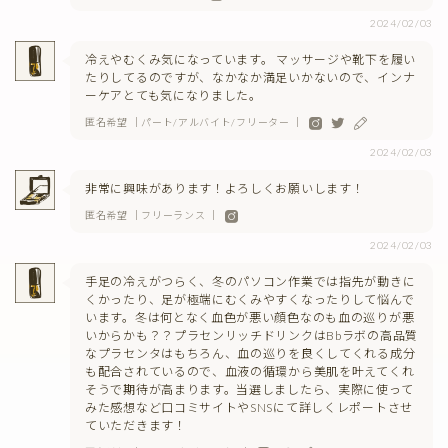
2024/02/03
冷えやむくみ気になっています。 マッサージや靴下を履い
たりしてるのですが、なかなか満足いかないので、インナ
ーケアとても気になりました。
匿名希望 ｜パート/アルバイト/フリーター ｜
2024/02/03
非常に興味があります！よろしくお願いします！
匿名希望 ｜フリーランス ｜
2024/02/03
手足の冷えがつらく、冬のパソコン作業では指先が動きに
くかったり、足が極端にむくみやすくなったりして悩んで
います。冬は何となく血色が悪い顔色なのも血の巡りが悪
いからかも？？プラセンリッチドリンクはBbラボの高品質
なプラセンタはもちろん、血の巡りを良くしてくれる成分
も配合されているので、血液の循環から美肌を叶えてくれ
そうで期待が高まります。当選しましたら、実際に使って
みた感想など口コミサイトやSNSにて詳しくレポートさせ
ていただきます！