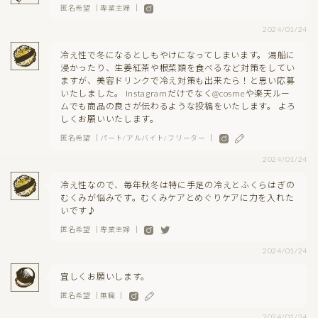
匿名希望 ｜専業主婦 ｜
2024/01/24
冷え性で冬になるとしもやけになってしまいます。 湯船に
浸かったり、生姜紅茶や根菜類を食べるなど対策をしてい
ますが、美容ドリンクで冷え対策も出来たら！と思い応募
いたしました。 Instagramだけでなく@cosmeや楽天ルー
ムでも商品の良さが伝わるような投稿をいたします。 よろ
しくお願いいたします。
匿名希望 ｜パート/アルバイト/フリーター ｜
2024/01/24
冷え性なので、毎年秋冬は特に手足の冷えとふくらはぎの
むくみが悩みです。むくみケアとめぐりケアに力を入れた
いです♪
匿名希望 ｜専業主婦 ｜
2024/01/24
宜しくお願いします。
匿名希望 ｜無職 ｜
2024/01/24