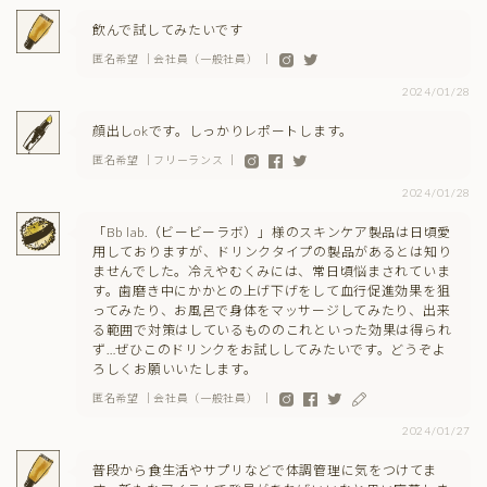
飲んで試してみたいです
匿名希望 ｜会社員（一般社員） ｜
2024/01/28
顔出しokです。しっかりレポートします。
匿名希望 ｜フリーランス ｜
2024/01/28
「Bb lab.（ビービーラボ）」様のスキンケア製品は日頃愛
用しておりますが、ドリンクタイプの製品があるとは知り
ませんでした。冷えやむくみには、常日頃悩まされていま
す。歯磨き中にかかとの上げ下げをして血行促進効果を狙
ってみたり、お風呂で身体をマッサージしてみたり、出来
る範囲で対策はしているもののこれといった効果は得られ
ず…ぜひこのドリンクをお試ししてみたいです。どうぞよ
ろしくお願いいたします。
匿名希望 ｜会社員（一般社員） ｜
2024/01/27
普段から食生活やサプリなどで体調管理に気をつけてま