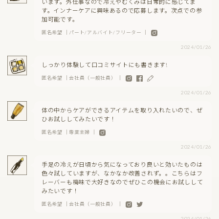
います。外仕事なので冷えやむくみは日常的に感じてま
す。インナーケアに興味あるので応募します。次点での参
加可能です。
匿名希望 ｜パート/アルバイト/フリーター ｜
2024/01/26
しっかり体験して口コミサイトにも書きます!
匿名希望 ｜会社員（一般社員） ｜
2024/01/26
体の中からケアができるアイテムを取り入れたいので、ぜ
ひお試ししてみたいです！
匿名希望 ｜専業主婦 ｜
2024/01/26
手足の冷えが日頃から気になっており良いと効いたものは
色々試していますが、なかなか改善されず。。こちらはフ
レーバーも梅味で大好きなのでぜひこの機会にお試しして
みたいです！
匿名希望 ｜会社員（一般社員） ｜
2024/01/26