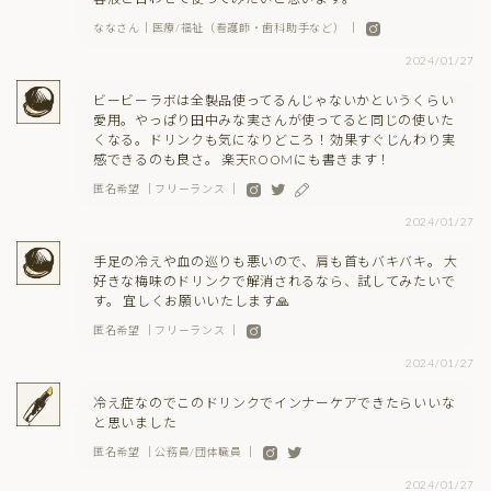
ななさん｜医療/福祉（看護師・歯科助手など） ｜
2024/01/27
ビービーラボは全製品使ってるんじゃないかというくらい
愛用。やっぱり田中みな実さんが使ってると同じの使いた
くなる。ドリンクも気になりどころ！効果すぐじんわり実
感できるのも良さ。 楽天ROOMにも書きます！
匿名希望 ｜フリーランス ｜
2024/01/27
手足の冷えや血の巡りも悪いので、肩も首もバキバキ。 大
好きな梅味のドリンクで解消されるなら、試してみたいで
す。 宜しくお願いいたします🙏
匿名希望 ｜フリーランス ｜
2024/01/27
冷え症なのでこのドリンクでインナーケアできたらいいな
と思いました
匿名希望 ｜公務員/団体職員 ｜
2024/01/27