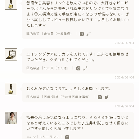
普段から美容ドリンクを飲んでいるので、大好きなビービ
ーラボさんから新発売される美容ドリンクとても気になり
ます◎末端冷え性で手足が冷たくなるのが悩みなので、ぜ
ひお試ししてレビュー投稿したいです！よろしくお願いい
たします＊
匿名希望 ｜会社員（一般社員） ｜
2024/02/04
エイジングケアにチカラを入れてます！是非とも使用させ
ていただき、クチコミさせてください。
匿名希望 ｜会社員（その他） ｜
2024/02/04
むくみが気になります。よろしくお願いします。
匿名希望 ｜医療/福祉（その他医療従事者） ｜
2024/02/04
指先の冷えが気になるようになり、そろそろ対策しないと
なぁと考えているところでした♪是非お試しさせて頂きた
いです✨宜しくお願い致します！
sakino｜フリーランス ｜