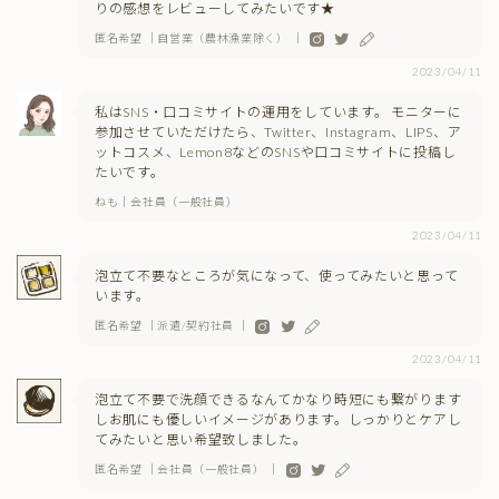
りの感想をレビューしてみたいです★
匿名希望 ｜自営業（農林漁業除く） ｜
2023/04/11
私はSNS・口コミサイトの運用をしています。 モニターに
参加させていただけたら、Twitter、Instagram、LIPS、ア
ットコスメ、Lemon8などのSNSや口コミサイトに投稿し
たいです。
ねも｜会社員（一般社員）
2023/04/11
泡立て不要なところが気になって、使ってみたいと思って
います。
匿名希望 ｜派遣/契約社員 ｜
2023/04/11
泡立て不要で洗顔できるなんてかなり時短にも繋がります
しお肌にも優しいイメージがあります。しっかりとケアし
てみたいと思い希望致しました。
匿名希望 ｜会社員（一般社員） ｜