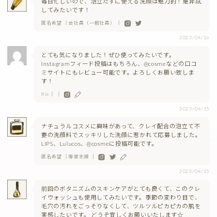
毎日忙しいので、泡立たずに使える洗顔は魅力的！是非試
してみたいです！
匿名希望 ｜会社員（一般社員） ｜
2023/04/16
とても気になりました！ぜひ使ってみたいです。
Instagramフィード投稿はもちろん、@cosmeなどの口コ
ミサイトにもレビュー可能です。よろしくお願い致しま
す！
Rie｜ ｜
2023/04/15
ナチュラルコスメに興味があって、クレイ配合の泡立て不
要の洗顔料でスッキリした洗顔に惹かれて応募しました。
LIPS、Lulucos、@cosmeに投稿可能です。
匿名希望 ｜専業主婦 ｜
2023/04/15
前回のボタニズムのスキンケアがとても良くて、このクレ
イウォッシュも使用してみたいです。季節の変わり目で、
毛穴の汚れをごっそりなくして、ツルツルピカピカの肌を
実感したいです。 どうぞ宜しくお願いいたします☆