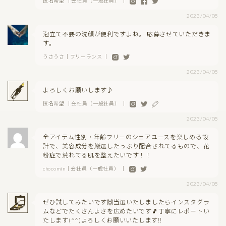
匿名希望 ｜会社員（一般社員） ｜
2023/04/05
泡立て不要の洗顔が便利ですよね。 応募させていただきま
す。
うさうさ｜フリーランス ｜
2023/04/05
よろしくお願いします♪
匿名希望 ｜会社員（一般社員） ｜
2023/04/05
全アイテム性別・年齢フリーのシェアユースを楽しめる設
計で、美容成分を厳選したっぷり配合されてるもので、花
粉症で荒れてる肌を整えたいです！！
chocomin｜会社員（一般社員） ｜
2023/04/05
ぜひ試してみたいです🙌当選いたしましたらインスタグラ
ムなどでたくさんよさを広めたいです🎵丁寧にレポートい
たします(^^)よろしくお願いいたします‼️