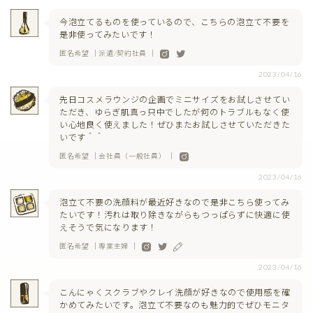
今泡立てるものを使っているので、こちらの泡立て不要を
是非使ってみたいです！
匿名希望 ｜派遣/契約社員 ｜
2023/04/16
先日コスメラウンジの企画でミニサイズをお試しさせてい
ただき、ゆらぎ肌真っ只中でしたが何のトラブルもなく使
い心地良く使えました！ぜひまたお試しさせていただきた
いです＾＾
匿名希望 ｜会社員（一般社員） ｜
2023/04/16
泡立て不要の洗顔料が最近好きなので是非こちら使ってみ
たいです！汚れは取り除きながらもつっぱらずに快適に使
えそうで気になります！
匿名希望 ｜専業主婦 ｜
2023/04/16
こんにゃくスクラブやクレイ洗顔が好きなので使用感を確
かめてみたいです。泡立て不要なのも魅力的でぜひモニタ