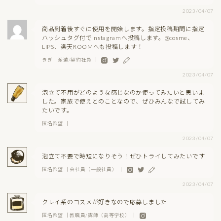
2023/04/07
商品到着後すぐに使用を開始します。指定投稿期間に指定
ハッシュタグ付でInstagramへ投稿します。@cosme、
LIPS、楽天ROOMへも投稿します！
きぎ｜派遣/契約社員 ｜
2023/04/07
泡立て不用がどのような感じなのか使ってみたいと思いま
した。家族で使えとのことなので、ぜひみんなで試してみ
たいです。
匿名希望 ｜
2023/04/07
泡立て不要で時短になりそう！ぜひトライしてみたいです
匿名希望 ｜会社員（一般社員） ｜
2023/04/07
クレイ系のコスメが好きなので応募しました
匿名希望 ｜教職員/講師（高等学校） ｜