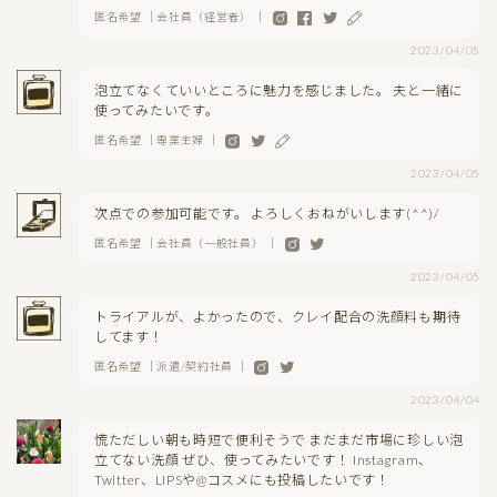
匿名希望 ｜会社員（経営者） ｜
2023/04/05
泡立てなくていいところに魅力を感じました。 夫と一緒に
使ってみたいです。
匿名希望 ｜専業主婦 ｜
2023/04/05
次点での参加可能です。 よろしくおねがいします(^^)/
匿名希望 ｜会社員（一般社員） ｜
2023/04/05
トライアルが、よかったので、クレイ配合の洗顔料も期待
してます！
匿名希望 ｜派遣/契約社員 ｜
2023/04/04
慌ただしい朝も時短で便利そうで まだまだ市場に珍しい泡
立てない洗顔 ぜひ、使ってみたいです！ Instagram、
Twitter、LIPSや@コスメにも投稿したいです！