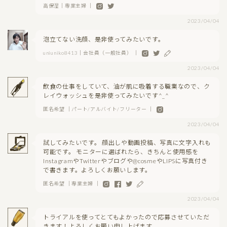
高保湿｜専業主婦 ｜
2023/04/04
泡立てない洗顔、是非使ってみたいです。
uniuniko8413｜会社員（一般社員） ｜
2023/04/04
飲食の仕事をしていて、油が肌に吸着する職業なので、ク
レイウォッシュを是非使ってみたいです^_^
匿名希望 ｜パート/アルバイト/フリーター ｜
2023/04/04
試してみたいです。 顔出しや動画投稿、写真に文字入れも
可能です。 モニターに選ばれたら、きちんと使用感を
InstagramやTwitterやブログや@cosmeやLIPSに写真付き
で書きます。よろしくお願いします。
匿名希望 ｜専業主婦 ｜
2023/04/04
トライアルを使ってとてもよかったので応募させていただ
きます！よろしくお願い申し上げます。