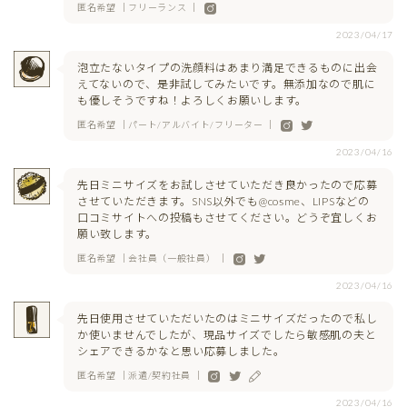
匿名希望 ｜フリーランス ｜
2023/04/17
泡立たないタイプの洗顔料はあまり満足できるものに出会
えてないので、是非試してみたいです。無添加なので肌に
も優しそうですね！よろしくお願いします。
匿名希望 ｜パート/アルバイト/フリーター ｜
2023/04/16
先日ミニサイズをお試しさせていただき良かったので応募
させていただきます。SNS以外でも@cosme、LIPSなどの
口コミサイトへの投稿もさせてください。どうぞ宜しくお
願い致します。
匿名希望 ｜会社員（一般社員） ｜
2023/04/16
先日使用させていただいたのはミニサイズだったので私し
か使いませんでしたが、現品サイズでしたら敏感肌の夫と
シェアできるかなと思い応募しました。
匿名希望 ｜派遣/契約社員 ｜
2023/04/16