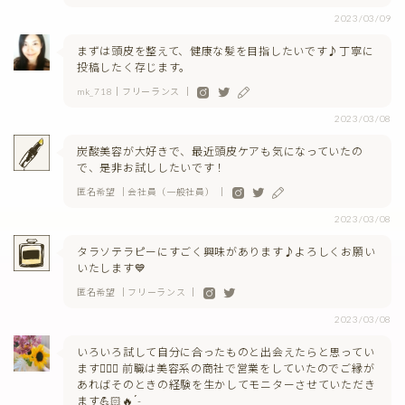
2023/03/09
まずは頭皮を整えて、健康な髪を目指したいです♪丁寧に
投稿したく存じます。
mk_718｜フリーランス ｜
2023/03/08
炭酸美容が大好きで、最近頭皮ケアも気になっていたの
で、是非お試ししたいです！
匿名希望 ｜会社員（一般社員） ｜
2023/03/08
タラソテラピーにすごく興味があります♪よろしくお願い
いたします💙
匿名希望 ｜フリーランス ｜
2023/03/08
いろいろ試して自分に合ったものと出会えたらと思ってい
ます🙋🏼‍♀️ 前職は美容系の商社で営業をしていたのでご縁が
あればそのときの経験を生かしてモニターさせていただき
ます💪🏻🔥 ̖́-