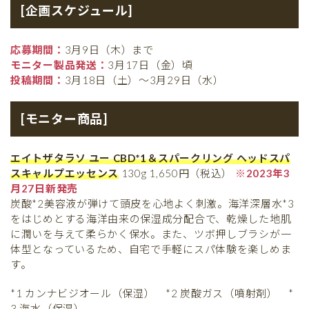
[企画スケジュール]
応募期間：
3月9日（木）まで
モニター製品発送：
3月17日（金）頃
投稿期間：
3月18日（土）〜3月29日（水）
[モニター商品]
エイトザタラソ ユー CBD*1＆スパークリング ヘッドスパ
スキャルプエッセンス
130g 1,650円（税込）
※2023年3
月27日新発売
炭酸*2美容液が弾けて頭皮を心地よく刺激。海洋深層水*3
をはじめとする海洋由来の保湿成分配合で、乾燥した地肌
に潤いを与えて柔らかく保水。また、ツボ押しブラシが一
体型となっているため、自宅で手軽にスパ体験を楽しめま
す。
*1 カンナビジオール（保湿） *2 炭酸ガス（噴射剤） *
3 海水（保湿）