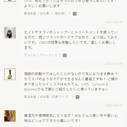
つつ、何もできていなかったのでぜひ使ってみたいです！
よろしくお願いします＾＾
匿名希望 ｜会社員（一般社員） ｜
2023/03/04
エイトザタラソのシャンプーとトリートメントを使ってい
るので、同じブランドのヘアケアなので、より試してみた
いです。 CBDの効果も体験したいです。 宜しくお願いし
ます。
アンジェ｜フリーランス ｜
2023/03/04
頭皮の炭酸ケアはしたことがないので気になります😳おう
ちでスパのようなケアができるなんて最高ですね！ ご縁が
ありましたらインスタはもちろん、LIPS、Lulucos と
@cosmeでも丁寧にご紹介したいと思っています☺️✨
匿名希望 ｜会社員（部長クラス） ｜
2023/03/04
保湿力や使用感気になります！みなさんと使い方や使い心
地などシェアできたら嬉しいです！