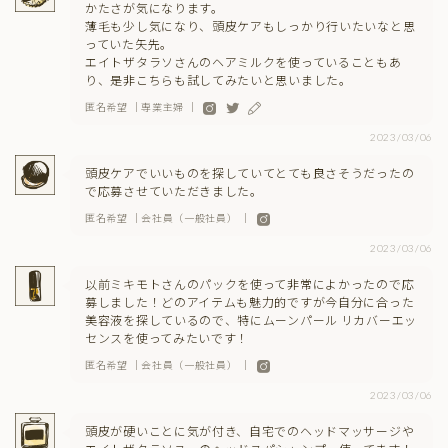
かたさが気になります。
薄毛も少し気になり、頭皮ケアもしっかり行いたいなと思
っていた矢先。
エイトザタラソさんのヘアミルクを使っていることもあ
り、是非こちらも試してみたいと思いました。
匿名希望 ｜専業主婦 ｜
2023/03/06
頭皮ケアでいいものを探していてとても良さそうだったの
で応募させていただきました。
匿名希望 ｜会社員（一般社員） ｜
2023/03/06
以前ミキモトさんのパックを使って非常によかったので応
募しました！どのアイテムも魅力的ですが今自分に合った
美容液を探しているので、特にムーンパール リカバーエッ
センスを使ってみたいです！
匿名希望 ｜会社員（一般社員） ｜
2023/03/06
頭皮が硬いことに気が付き、自宅でのヘッドマッサージや