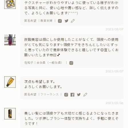
テクスチャーがわかりやすいように使っている様子がわか
る写真と共に、使い心地や潤い感など、詳しく伝えますの
で、よろしくお願いします(*^^*)
匿名希望 ｜専業主婦 ｜
2023/03/07
炭酸美容は顔にしか使用したことがなくて、頭皮への使用
がとても気になります✨頭皮ケアをきちんとしたいとずっ
と思っていたので是非体験できると嬉しいです😊宜しくお
願いいたします🤲🏻💕
佐知子｜会社員（一般社員） ｜
2023/03/07
次点も希望します。
よろしくお願いします。
匿名希望 ｜フリーランス ｜
2023/03/06
美しい髪には頭皮ケアも大切だと感じるようになったきま
した。ツボ押しブラシ一体型で気持ちよく、手軽に使えそ
うです！