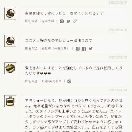
2023/03/04
主婦目線で丁寧にレビューさせていただきます
匿名希望 ｜専業主婦 ｜
2023/03/03
コスメ大好きなのでレビュー頑張ります
匿名希望 ｜会社員（一般社員） ｜
2023/03/03
髪をきれいにすることを強化しているので是非使用してみ
たいです❤️❤️❤️
匿名希望 ｜派遣/契約社員 ｜
2023/03/03
アラフォーになり、髪が細くコシも無くなってきたのが悩
み。 元々毛量が少なめなのでペタンコでさみしい印象にな
って、スタイリングも上手いように出来ません…。 エイト
ザタラソのシャンプーもとても秋から使い始めて、髪質が
少しずつツヤ感がアップして変わり始めたように感じます
が、コシ感アップはまだ実感出来ず…。 血行をよくする頭