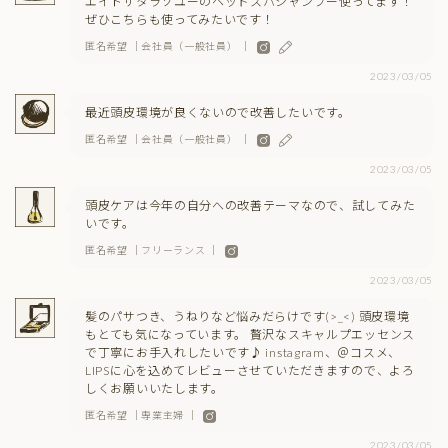
エイトザタラソユーのヘッドスパシャンプー使ってます！
ぜひこちらも使ってみたいです！
匿名希望 ｜会社員（一般社員） ｜
2023/03/05
最近頭皮環境が良くないので改善したいです。
匿名希望 ｜会社員（一般社員） ｜
2023/03/05
頭皮ケアは今年の自分への改善テーマなので、試してみた
いです。
匿名希望 ｜フリーランス ｜
2023/03/05
髪のパサつき、うねりなど悩みだらけです(>_<) 頭皮環境
もとても気になっています。 贅沢なスキャルプエッセンス
で丁寧にお手入れしたいです♪ instagram、＠コスメ、
LIPSに心を込めてレビューさせていただきますので、よろ
しくお願いいたします。
匿名希望 ｜専業主婦 ｜
2023/03/05