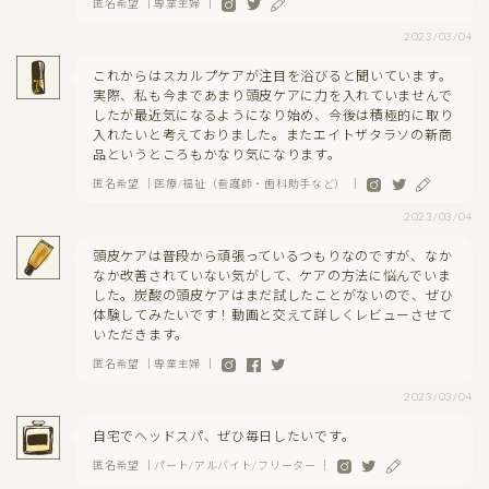
匿名希望 ｜専業主婦 ｜
2023/03/04
これからはスカルプケアが注目を浴びると聞いています。
実際、私も今まであまり頭皮ケアに力を入れていませんで
したが最近気になるようになり始め、今後は積極的に取り
入れたいと考えておりました。またエイトザタラソの新商
品というところもかなり気になります。
匿名希望 ｜医療/福祉（看護師・歯科助手など） ｜
2023/03/04
頭皮ケアは普段から頑張っているつもりなのですが、なか
なか改善されていない気がして、ケアの方法に悩んでいま
した。炭酸の頭皮ケアはまだ試したことがないので、ぜひ
体験してみたいです！動画と交えて詳しくレビューさせて
いただきます。
匿名希望 ｜専業主婦 ｜
2023/03/04
自宅でヘッドスパ、ぜひ毎日したいです。
匿名希望 ｜パート/アルバイト/フリーター ｜