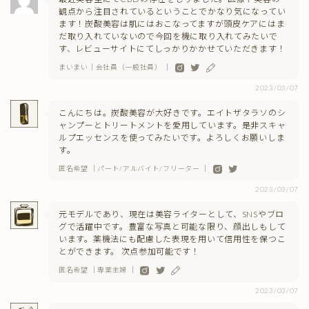
観点から注目されているということでかなり気になってい
ます！炭酸美容は肌にはおこなってますが頭皮ケアにはま
だ取り入れていないので今回を機に取り入れてみたいで
す、レビューサイトにてしっかりかかせていただきます！
まいまい｜会社員（一般社員） ｜
2023/03/07
こんにちは。炭酸美容が大好きです。エイトザタラソのシ
ャンプーとトリートメントを愛用しています。是非スキャ
ルプエッセンスを使ってみたいです。よろしくお願いしま
す。
匿名希望 ｜パート/アルバイト/フリーター ｜
2023/03/07
元モデルであり、現在は美容ライターとして、SNSやブロ
グで活躍中です。豊富な写真と可能な限り、顔出しもして
います。薬機法にも配慮した表現を用いて信用性を保つこ
とができます。 次点参加可能です！
匿名希望 ｜専業主婦 ｜
2023/03/07