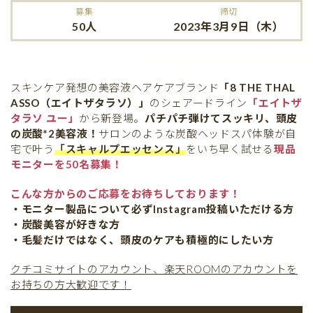
募集
締切
50人
2023年3月9日（木）
スキンケア発想の美容液ヘアケアブランド
「8 THE THAL
ASSO（エイトザタラソ）」
のシェアードライン
「エイトザ
タラソ ユー」
から新登場。
パチパチ弾けてスッキリ、頭皮
の炭酸*2美容液！
サロンのような炭酸ヘッドスパ体験が自
宅で叶う
「スキャルプエッセンス」
をいち早く試せる
現品
モニターを50名募集！
こんな方からのご応募をお待ちしております！
・モニター製品について必ずInstagram投稿いただける方
・炭酸美容が好きな方
・毛髪だけではなく、頭皮のケアも積極的にしたい方
クチコミサイトのアカウント、楽天ROOMのアカウントを
お持ちの方大歓迎です！