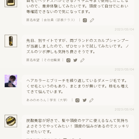
自宅でヘッドスパができるアイテム今まで使用したことな
いので、是非体験してみたいです。頭皮って自分でにおい
等確認できないので気になってます。
匿名希望 ｜会社員（部長クラス） ｜
2023/03/04
先日、別サイトですが、同ブランドのスカルプシャンプー
が当選しましたので、ぜひセットで試してみたいです。 ノ
ズルのツボ押しも気持ち良さそうです。
匿名希望 ｜その他職業 ｜
2023/03/04
ヘアカラーとブリーチを繰り返しているダメージ毛です。
くせ毛というのもあり、まとまりが無いです。枝毛も増え
てきて悩んでいます。
あみのめろん｜学生（大学） ｜
2023/03/04
炭酸美容が好きで、髪や頭皮のケアに使えるなんて気持ち
よさそうでやってみたい！ 頭皮の悩みがあるのでスッキリ
させたいです。