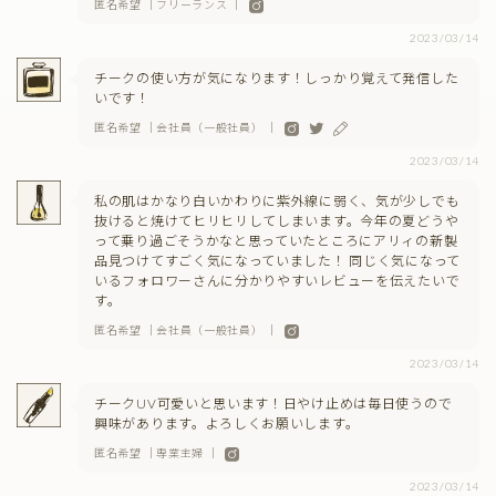
匿名希望 ｜フリーランス ｜
2023/03/14
チークの使い方が気になります！しっかり覚えて発信した
いです！
匿名希望 ｜会社員（一般社員） ｜
2023/03/14
私の肌はかなり白いかわりに紫外線に弱く、気が少しでも
抜けると焼けてヒリヒリしてしまいます。今年の夏どうや
って乗り過ごそうかなと思っていたところにアリィの新製
品見つけてすごく気になっていました！ 同じく気になって
いるフォロワーさんに分かりやすいレビューを伝えたいで
す。
匿名希望 ｜会社員（一般社員） ｜
2023/03/14
チークUV可愛いと思います！日やけ止めは毎日使うので
興味があります。よろしくお願いします。
匿名希望 ｜専業主婦 ｜
2023/03/14