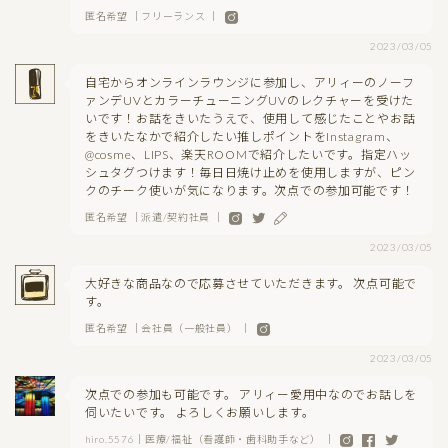
匿名希望 ｜フリーランス ｜
2023/03/05
自宅からオンラインラウンジに参加し、アリィーのノーフ
ァンデUVとカラーチューニングUVのレクチャーを受けた
いです！お話をきいたうえで、使用して感じたことやお話
をきいたなかで紹介したい推しポイントをInstagram、
@cosme、LIPS、楽天ROOMで紹介したいです。指定ハッ
シュタグつけます！毎日日焼け止めを使用しますが、ピン
クのチーク使いが気になります。次点での参加可能です！
匿名希望 ｜派遣/契約社員 ｜
2023/03/05
大好きな商品なので応募させていただきます。 次点可能で
す。
匿名希望 ｜会社員（一般社員） ｜
2023/03/05
次点での参加も可能です。 アリィー愛用中なのでお話しを
伺いたいです。 よろしくお願いします。
hiro.5576｜医療/福祉（看護師・歯科助手など） ｜