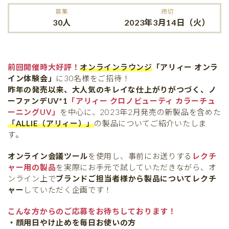
募集
締切
30人
2023年3月14日（火）
前回開催時大好評！
オンラインラウンジ
「アリィー オンラ
イン体験会」
に30名様をご招待！
昨年の発売以来、大人気のキレイな仕上がりがつづく、ノ
ーファンデUV*1
「アリィー クロノビューティ カラーチュ
ーニングUV」
を中心に、2023年2月発売の新製品を含めた
「ALLIE（アリィー）」
の製品についてご紹介いたしま
す。
オンライン会議ツール
を使用し、事前にお送りする
レクチ
ャー用の製品
を実際にお手元で試していただきながら、オ
ンライン上で
ブランドご担当者様から製品についてレクチ
ャー
していただく企画です！
こんな方からのご応募をお待ちしております！
・顔用日やけ止めを毎日お使いの方