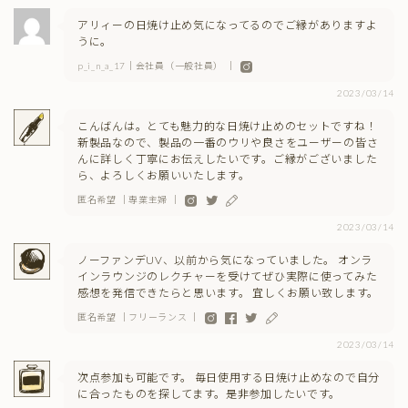
アリィーの日焼け止め気になってるのでご縁がありますよ
うに。
p_i_n_a_17｜会社員（一般社員） ｜
2023/03/14
こんばんは。とても魅力的な日焼け止めのセットですね！
新製品なので、製品の一番のウリや良さをユーザーの皆さ
んに詳しく丁寧にお伝えしたいです。ご縁がございました
ら、よろしくお願いいたします。
匿名希望 ｜専業主婦 ｜
2023/03/14
ノーファンデUV、以前から気になっていました。 オンラ
インラウンジのレクチャーを受けてぜひ実際に使ってみた
感想を発信できたらと思います。 宜しくお願い致します。
匿名希望 ｜フリーランス ｜
2023/03/14
次点参加も可能です。 毎日使用する日焼け止めなので自分
に合ったものを探してます。是非参加したいです。