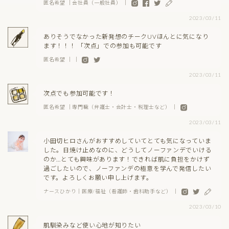
匿名希望 ｜会社員（一般社員） ｜
2023/03/11
ありそうでなかった新発想のチークUVほんとに気になり
ます！！！ 「次点」での参加も可能です
匿名希望 ｜ ｜
2023/03/11
次点でも参加可能です！
匿名希望 ｜専門職（弁護士・会計士・税理士など） ｜
2023/03/11
小田切ヒロさんがおすすめしていてとても気になっていま
した。日焼け止めなのに、どうしてノーファンデでいける
のか…とても興味があります！できれば肌に負担をかけず
過ごしたいので、ノーファンデの極意を学んで発信したい
です。よろしくお願い申し上げます。
ナースひかり｜医療/福祉（看護師・歯科助手など） ｜
2023/03/10
肌馴染みなど使い心地が知りたい