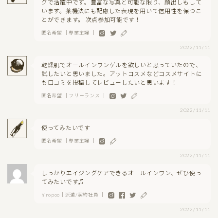
グで活躍中です。豊富な写真と可能な限り、顔出しもして
います。薬機法にも配慮した表現を用いて信用性を保つこ
とができます。 次点参加可能です！
匿名希望 ｜専業主婦 ｜
2022/11/11
乾燥肌でオールインワンゲルを欲しいと思っていたので、
試したいと思いました。アットコスメなどコスメサイトに
も口コミを投稿してレビューしたいと思います！
匿名希望 ｜フリーランス ｜
2022/11/11
使ってみたいです
匿名希望 ｜専業主婦 ｜
2022/11/11
しっかりエイジングケアできるオールインワン、ぜひ使っ
てみたいです♫
hiropoo｜派遣/契約社員 ｜
2022/11/11