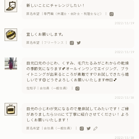
新しいことにチャレンジしたい！
匿名希望 ｜専門職（弁護士・会計士・税理士など） ｜
2022/11/19
宜しくお願いします。
匿名希望 ｜フリーランス ｜
2022/11/19
目元口元の小じわ、くすみ、毛穴たるみがこれからの乾燥
の季節気になります🍂オールインワンでエイジング、ブラ
イトニングが出来るところが素敵です🤍お試しできたら嬉
しいです😊どうぞよろしくお願いいたします🤲🏻💕
佐知子｜会社員（一般社員） ｜
2022/11/18
目元の小じわが気になるので是非試してみたいです！ご縁
がありましたらSNSにて丁寧に紹介させてください！ よろ
しくお願いいたします！
匿名希望 ｜会社員（一般社員） ｜
2022/11/18