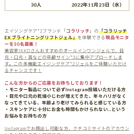
30人
2022年11月23日（水）
エイジングケア*2ブランド「
コラリッチ
」の
「コラリッチ
EX ブライトニングリフトジェル」
を体験できる
現品モニタ
ーを30名募集！
美容家IKKOさんおすすめのオールインワンジェルで、目
元・口元・首などの年齢サイン*3に集中アプローチしま
す。この多機能エイジングケア*2ジェルをご体験いただけ
るチャンスです！
こんな方からのご応募をお待ちしております！
・モニター製品について必ずInstagram投稿いただける方
・目元や口元の乾燥小じわが増えてきた、年々ハリがなく
なってきている、年齢より老けてみられると感じている方
・スキンケアに十分にお金も時間もかけられない…という
お悩みをお持ちの方
Instagramでお顔出し可能な方、クチコミサイトのアカウン