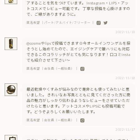
アすることを気をつけています。 Instagram・LIPS・アッ
トコスメでレビュー可能です。 丁寧な投稿を心掛けますの
で、ご縁がありますように。
匿名希望 ｜パート/アルバイト/フリーター ｜
2022/11/18
@cosmeやlipsで投稿できます☆今オールインワンゲルを探
そうとし始めてたので、エイジングケアで皺ハリにも対応
できるこのコラリッチがとても気になります！口コミinsta
でも紹介させて下さい〜
匿名希望 ｜会社員（一般社員） ｜
2022/11/18
最近乾燥やくすみが悩みなので是非とも使ってみたいと思
いました。 きれいなお写真とともに見てくださった方に商
品の魅力がしっかり伝わるようなレビューをさせていただ
けたらと思います。アットコスメやLIPSにも投稿可能で
す。どうぞよろしくお願いいたします。
匿名希望 ｜会社員（一般社員） ｜
2022/11/17