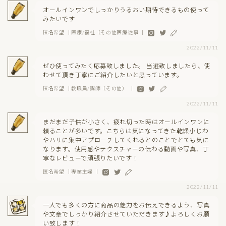
オールインワンでしっかりうるおい期待できるもの使って
みたいです
匿名希望 ｜医療/福祉（その他医療従事 ｜
2022/11/11
ぜひ使ってみたく応募致しました。 当選致しましたら、使
わせて頂き丁寧にご紹介したいと思っています。
匿名希望 ｜教職員/講師（その他） ｜
2022/11/11
まだまだ子供が小さく、疲れ切った時はオールインワンに
頼ることが多いです。こちらは気になってきた乾燥小じわ
やハリに集中アプローチしてくれるとのことでとても気に
なります。使用感やテクスチャーの伝わる動画や写真、丁
寧なレビューで頑張りたいです！
匿名希望 ｜専業主婦 ｜
2022/11/11
一人でも多くの方に商品の魅力をお伝えできるよう、写真
や文章でしっかり紹介させていただきます♪よろしくお願
い致します！