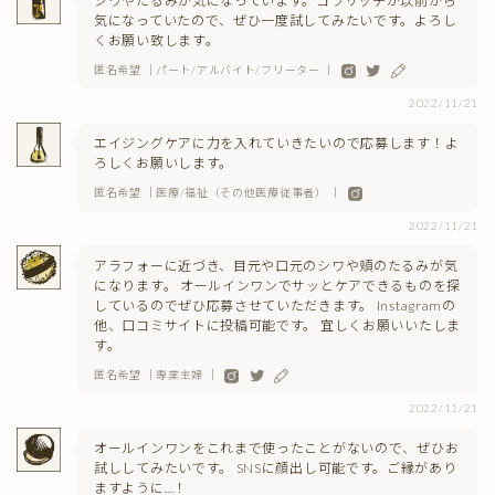
シワやたるみが気になっています。コラリッチが以前から
気になっていたので、ぜひ一度試してみたいです。よろし
くお願い致します。
匿名希望 ｜パート/アルバイト/フリーター ｜
2022/11/21
エイジングケアに力を入れていきたいので応募します！よ
ろしくお願いします。
匿名希望 ｜医療/福祉（その他医療従事者） ｜
2022/11/21
アラフォーに近づき、目元や口元のシワや頬のたるみが気
になります。 オールインワンでサッとケアできるものを探
しているのでぜひ応募させていただきます。 Instagramの
他、口コミサイトに投稿可能です。 宜しくお願いいたしま
す。
匿名希望 ｜専業主婦 ｜
2022/11/21
オールインワンをこれまで使ったことがないので、ぜひお
試ししてみたいです。 SNSに顔出し可能です。ご縁があり
ますように…！