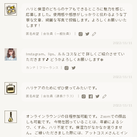
ハリと保湿のどちらのケアもできるところに魅力を感じ、
応募しました。使用感や感想がしっかりと伝わるような丁
寧な文章、綺麗な写真で投稿します。よろしくお願いいた
します！
匿名希望 ｜会社員（一般社員） ｜
2022/11/11
Instagram、lips、ルルコスなどで 詳しくご紹介させてい
ただきます🎵 どうかよろしくお願いします❄️
カンナ｜フリーランス ｜
2022/11/11
ハリケアのためにぜひ使ってみたいです。
匿名希望 ｜会社員（課長クラス） ｜
2022/11/11
オンラインラウンジの日程参加可能です。 Zoomでの顔出
しも可能です。 今現在困っていることは、年齢によるシ
ワ、くすみ、ハリ不足です。保湿力がなかなか足りませ
ん。 ご縁いただきました際には、アットコスメさんとイン