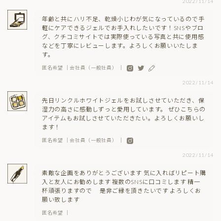
2022/11/14
年齢と共にハリ不足、乾燥小じわが気になっているので手
軽にケアできるジェルでお手入れしたいです！SNSやブロ
グ、クチコミサイトでは実際使っている写真と共に使用感
などを丁寧にレビューします。よろしくお願いいたしま
す。
匿名希望 ｜会社員（一般社員） ｜
2022/11/14
先日リンクルホワイトジェルをお試しさせていただき、保
湿力の高さに感動しずっと愛用しています。 ぜひこちらの
アイテムもお試しさせていただきたい。よろしくお願いし
ます！
匿名希望 ｜会社員（一般社員） ｜
2022/11/14
素敵な企画をありがとうございます 気に入ればリピート購
入と友人にお勧めします 複数のSNSに口コミします 精一
杯頑張りますので 是非ご縁を頂きたいです よろしくお
願い致します
匿名希望 ｜