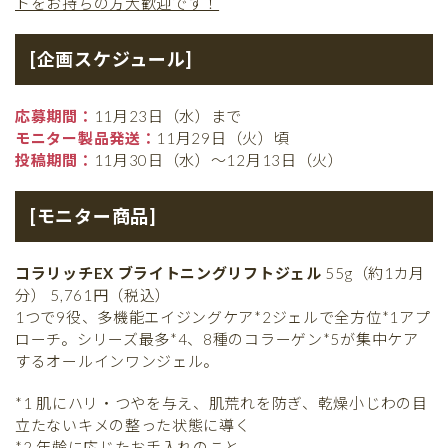
トをお持ちの方大歓迎です！
[企画スケジュール]
応募期間：
11月23日（水）まで
モニター製品発送：
11月29日（火）頃
投稿期間：
11月30日（水）～12月13日（火）
[モニター商品]
コラリッチEX ブライトニングリフトジェル
55g（約1カ月
分） 5,761円（税込）
1つで9役、多機能エイジングケア*2ジェルで全方位*1アプ
ローチ。シリーズ最多*4、8種のコラーゲン*5が集中ケア
するオールインワンジェル。
*1 肌にハリ・つやを与え、肌荒れを防ぎ、乾燥小じわの目
立たないキメの整った状態に導く
*2 年齢に応じたお手入れのこと