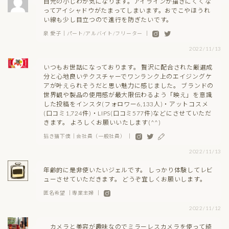
目元の小じわが気になります。アイラインが描きにくくな
ってアイシャドウがたまってしまいます。おでこやほうれ
い線も少し目立つので進行を防ぎたいです。
泉 愛子｜パート/アルバイト/フリーター ｜
2022/11/13
いつもお世話になっております。 贅沢に配合された厳選成
分と心地良いテクスチャーでワンランク上のエイジングケ
アが叶えられそうだと思い魅力に感じました。 ブランドの
世界観や製品の使用感が最大限伝わるよう「映え」を意識
した投稿をインスタ(フォロワー6,133人)・アットコスメ
(口コミ1,724件)・LIPS(口コミ577件)などにさせていただ
きます。 よろしくお願いいたします(^^)
招き猫下僕｜会社員（一般社員） ｜
2022/11/13
年齢的に是非使いたいジェルです。 しっかり体験してレビ
ューさせていただきます。 どうぞ宜しくお願いします。
匿名希望 ｜専業主婦 ｜
2022/11/12
カメラと美容が趣味なのでミラーレスカメラを使って綺