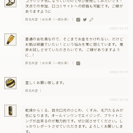
コラリッチ気になっていたのでぜひ使用してみたいです！
次点での参加、口コミサイトへの投稿も可能です。ご縁が
ありますように
匿名希望 ｜会社員（一般社員） ｜
2022/11/17
普通の会社員なので、そこまでお金をかけれない、だけど
お肌は綺麗でいたい！という悩みを常に抱えています。 是
非お試しさせていただきたいです。 ご縁がありますよう
に…！
匿名希望 ｜会社員（一般社員） ｜
2022/11/17
宜しくお願い致します。
匿名希望 ｜
2022/11/16
乾燥からくる、目元口元の小じわ、くすみ、毛穴たるみが
気になります。オールインワンでエイジング、ブライトニ
ングが出来るのが魅力的です。ぜひ試させてください。し
っかりレポートさせていただきます。よろしくお願いしま
す。