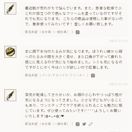
最近肌が荒れがちで悩んでいます。また、急激な乾燥で小
じわが目立つので色んなクリームを塗っているのですがそ
れでも気になります。 こちらの商品は使用した事がないの
で、是非使ってみたいです！ 宜しくお願い致します。
匿名希望 ｜会社員（一般社員） ｜
2022/11/14
主に顔下半分のたるみが気になります。ほうれい線から頬
へのたるみが顔を大きく見せ、また口角が下がって疲れた
感じに見えるのが気になり始めました。シミも気になるの
ですがとにかく今はハリが欲しいので応募します。
匿名希望 ｜パート/アルバイト/フリーター ｜
2022/11/14
空気が乾燥してきたせいか、お顔の小じわやつっぱり感が
気になるようになってきました。小さな子どもがいること
もあり、ワンステップでケアを終えられることも魅力に感
じています。ぜひ使ってみたいです(*^^*)よろしくお願い
いたします(⁠◍⁠•⁠ᴗ⁠•⁠◍⁠)⁠❤
匿名希望 ｜会社員（一般社員） ｜