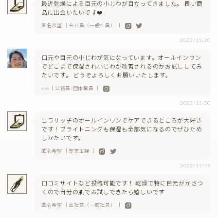
最近乾燥による目元の小じわが目立ってきました。 良い商
品に出会いたいです❤️
匿名希望 ｜会社員（一般社員） ｜
2022/11/20
口元や目元の小じわが気になっています。オールインワン
でどこまで保湿され小じわが改善されるのかお試ししてみ
たいです。 どうぞよろしくお願いいたします。
eve｜公務員/団体職員 ｜
2022/11/20
コラリッチのオールインワンでケアできるところが大好き
です！ブライトニングも保湿も全部気になるのでぜひため
しかたいです。
匿名希望 ｜専業主婦 ｜
2022/11/19
口コミサイトなど投稿可能です！ 乾燥で特に目元がかさつ
くので自分の肌でお試しできたら嬉しいです
匿名希望 ｜会社員（一般社員） ｜