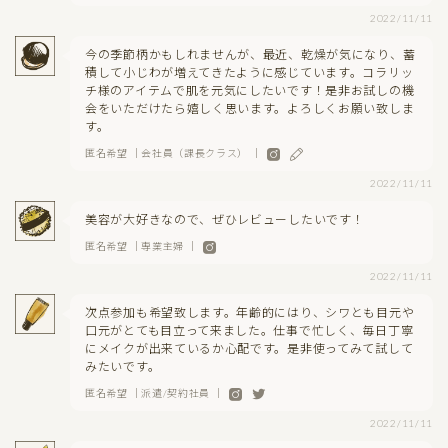
2022/11/11
今の季節柄かもしれませんが、最近、乾燥が気になり、蓄
積して小じわが増えてきたように感じています。コラリッ
チ様のアイテムで肌を元気にしたいです！是非お試しの機
会をいただけたら嬉しく思います。よろしくお願い致しま
す。
匿名希望 ｜会社員（課長クラス） ｜
2022/11/11
美容が大好きなので、ぜひレビューしたいです！
匿名希望 ｜専業主婦 ｜
2022/11/11
次点参加も希望致します。年齢的にはり、シワとも目元や
口元がとても目立って来ました。仕事で忙しく、毎日丁寧
にメイクが出来ているか心配です。是非使ってみて試して
みたいです。
匿名希望 ｜派遣/契約社員 ｜
2022/11/11