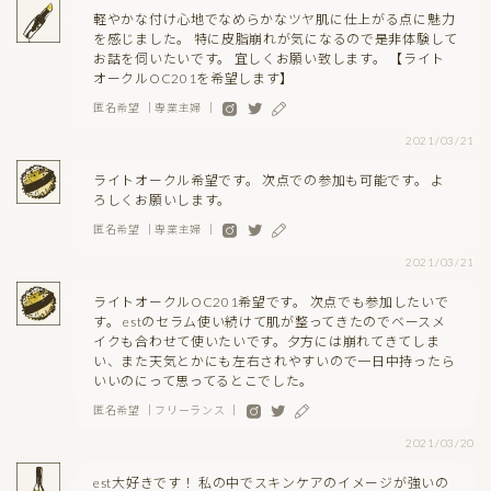
軽やかな付け心地でなめらかなツヤ肌に仕上がる点に魅力
を感じました。 特に皮脂崩れが気になるので是非体験して
お話を伺いたいです。 宜しくお願い致します。 【ライト
オークルOC201を希望します】
匿名希望 ｜専業主婦 ｜
2021/03/21
ライトオークル希望です。 次点での参加も可能です。 よ
ろしくお願いします。
匿名希望 ｜専業主婦 ｜
2021/03/21
ライトオークルOC201希望です。 次点でも参加したいで
す。 estのセラム使い続けて肌が整ってきたのでベースメ
イクも合わせて使いたいです。夕方には崩れてきてしま
い、また天気とかにも左右されやすいので一日中持ったら
いいのにって思ってるとこでした。
匿名希望 ｜フリーランス ｜
2021/03/20
est大好きです！ 私の中でスキンケアのイメージが強いの