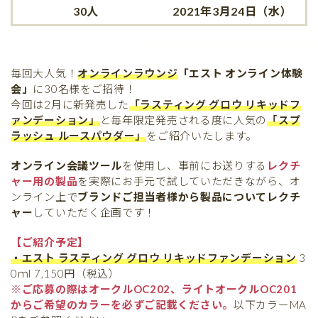
30人
2021年3月24日（水）
毎回大人気！
オンラインラウンジ
「エスト オンライン体験
会」
に30名様をご招待！
今回は2月に新発売した
「ラスティング グロウ リキッドフ
ァンデーション」
と毎年限定発売される度に人気の
「スプ
ラッシュ ルースパウダー」
をご紹介いたします。
オンライン会議ツール
を使用し、事前にお送りする
レクチ
ャー用の製品
を実際にお手元で試していただきながら、オ
ンライン上で
ブランドご担当者様から製品についてレクチ
ャー
していただく企画です！
【ご紹介予定】
・エスト ラスティング グロウ リキッドファンデーション
3
0ｍl 7,150円（税込）
※ご応募の際はオークルOC202、ライトオークルOC201
からご希望のカラーを必ずご記載ください。
以下カラーMA