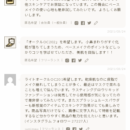
他スキンケアでお世話になっています。この機会にベース
メイクの使い心地も是非試してみたいです。 よろしくお願
いします。
匿名希望 ｜会社員（一般社員） ｜
2021/03/24
「オークルOC202」を希望します。 小鼻まわりがすぐ化
粧が落ちてしまうため、ベースメイクのポイントなどしっ
かりコツを学ばせていただき、 美肌を目指します！！
匿名希望 ｜フリーランス ｜
2021/03/24
ライトオークルOC201希望します。乾燥肌なのに皮脂で
メイク崩れしてしまうことが多く、最近はマスクで蒸れる
ことも増えて悩んでいます。ラスティンググロウリキッド
ファンデーションは発売してから使用感が気になってたの
で是非使ってみたいです。またスプラッシュルースパウダ
ーも新感覚のアイテムでスキンケア効果がとても楽しみで
す。商品写真だけでなく、画像に文字入れして特徴を記載
するなど分かりやすく商品の魅力を伝えたいと思います。
(インスタグラム フォロワー 27227人)
sumimayu｜フリーランス ｜