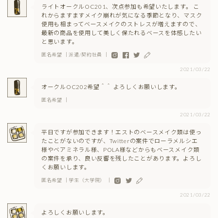
ライトオークルOC201、次点参加も希望いたします。 こ
れからますますメイク崩れが気になる季節となり、マスク
使用も相まってベースメイクのストレスが増えますので、
最新の商品を使用して美しく保たれるベースを体感したい
と思います。
匿名希望 ｜派遣/契約社員 ｜
2021/03/22
オークルOC202希望＾＾ よろしくお願いします。
匿名希望 ｜
2021/03/22
平日ですが参加できます！エストのベースメイク類は使っ
たことがないのですが、Twitterの案件でローラメルシエ
様やベアミネラル様、POLA様などからもベースメイク類
の案件を承り、良い反響を残したことがあります。よろし
くお願いします。
匿名希望 ｜学生（大学院） ｜
2021/03/22
よろしくお願いします。