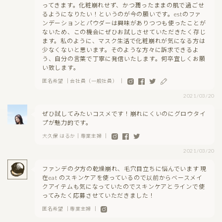
ってきます。化粧崩れせず、かつ潤ったままの肌で過ごせ
るようになりたい！というのが今の願いです。estのファ
ンデーションとパウダーは興味がありつつも使ったことが
ないため、この機会にぜひお試しさせていただきたく存じ
ます。私のように、マスク生活で化粧崩れが気になる方は
少なくないと思います。そのような方々に訴求できるよ
う、自分の言葉で丁寧に発信いたします。何卒宜しくお願
い致します。
匿名希望 ｜会社員（一般社員） ｜
2021/03/20
ぜひ試してみたいコスメです！崩れにくいのにグロウタイ
プが魅力的です。
大久保 はるか｜専業主婦 ｜
2021/03/20
ファンデの夕方の乾燥崩れ、毛穴目立ちに悩んでいます 現
在eat のスキンケアを使っているので以前からベースメイ
クアイテムも気になっていたのでスキンケアとラインで使
ってみたく応募させていただきました！
匿名希望 ｜専業主婦 ｜