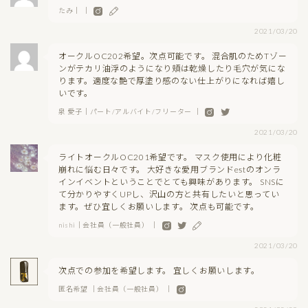
たみ｜ ｜
2021/03/20
オークルOC202希望。次点可能です。 混合肌のためTゾー
ンがテカリ油浮のようになり頬は乾燥したり毛穴が気にな
ります。適度な艶で厚塗り感のない仕上がりになれば嬉し
いです。
泉 愛子｜パート/アルバイト/フリーター ｜
2021/03/20
ライトオークルOC201希望です。 マスク使用により化粧
崩れに悩む日々です。 大好きな愛用ブランドestのオンラ
インイベントということでとても興味があります。 SNSに
て分かりやすくUPし、沢山の方と共有したいと思ってい
ます。ぜひ宜しくお願いします。 次点も可能です。
nishi｜会社員（一般社員） ｜
2021/03/20
次点での参加を希望します。 宜しくお願いします。
匿名希望 ｜会社員（一般社員） ｜