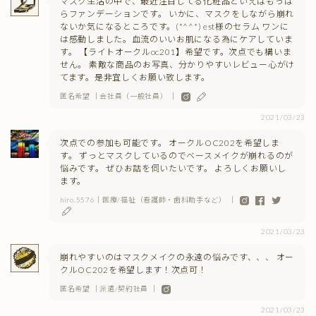
マスク生活の中で、最近注目してる化粧品といえばもっぱ
らファンデーションです。 いかに、マスクをしながら崩れ
ないか気になるところです。(*^^*) est様のセラム ワンに
は感動しました。血流のいいお肌になる為にケアしていま
す。 【ライトオークルoc201】希望です。次点でも構いま
せん。 素敵な商品のお写真、分かりやすいレビュー心がけ
てます。是非宜しくお願い致します。
匿名希望 ｜会社員（一般社員） ｜
2021/03/23
次点での参加も可能です。 オークルOC202を希望しま
す。 ずっとマスクしているのでベースメイクが崩れるのが
悩みです。 ぜひお話を伺いたいです。 よろしくお願いし
ます。
hiro.5576｜医療/福祉（看護師・歯科助手など） ｜
2021/03/23
崩れやすいのはマスクメイクの永遠の悩みです、、、 オー
クルOC202を希望します！次点可！
匿名希望 ｜派遣/契約社員 ｜
2021/03/23