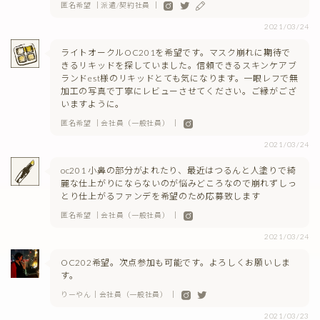
匿名希望 ｜派遣/契約社員 ｜
2021/03/24
ライトオークルOC201を希望です。マスク崩れに期待で
きるリキッドを探していました。信頼できるスキンケアブ
ランドest様のリキッドとても気になります。一眼レフで無
加工の写真で丁寧にレビューさせてください。ご縁がござ
いますように。
匿名希望 ｜会社員（一般社員） ｜
2021/03/24
oc201 小鼻の部分がよれたり、最近はつるんと人塗りで綺
麗な仕上がりにならないのが悩みどころなので崩れずしっ
とり仕上がるファンデを希望のため応募致します
匿名希望 ｜会社員（一般社員） ｜
2021/03/24
OC202希望。次点参加も可能です。よろしくお願いしま
す。
りーやん｜会社員（一般社員） ｜
2021/03/23