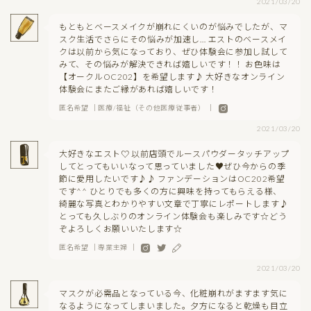
2021/03/20
もともとベースメイクが崩れにくいのが悩みでしたが、マ
スク生活でさらにその悩みが加速し… エストのベースメイ
クは以前から気になっており、ぜひ体験会に参加し試して
みて、その悩みが解決できれば嬉しいです！！ お色味は
【オークルOC202】を希望します♪ 大好きなオンライン
体験会にまたご縁があれば嬉しいです！
匿名希望 ｜医療/福祉（その他医療従事者） ｜
2021/03/20
大好きなエスト♡ 以前店頭でルースパウダータッチアップ
してとってもいいなって思っていました♥︎ぜひ今からの季
節に愛用したいです♪♪ ファンデーションはOC202希望
です^^ ひとりでも多くの方に興味を持ってもらえる様、
綺麗な写真とわかりやすい文章で丁寧にレポートします♪
とっても久しぶりのオンライン体験会も楽しみです☆どう
ぞよろしくお願いいたします☆
匿名希望 ｜専業主婦 ｜
2021/03/20
マスクが必需品となっている今、化粧崩れがますます気に
なるようになってしまいました。夕方になると乾燥も目立