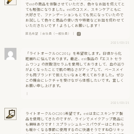
でestの商品を体験させていただき、色々なお話を伺えてと
ても勉強になりました。estのコスメ、スキンケアともに
大好きで、ファンデーションもとても気になっていたので
お試しして色々と商品の使い方や特徴などお話を伺わせて
いただきたいです！よろしくお願いします！
匿名希望 ｜会社員（一般社員） ｜
2021/03/21
「ライトオークルOC201」を希望致します。日頃から化
粧崩れに悩んでおります。最近、est製品の『エスト セラ
ム ワン』の炭酸泡セラムを愛用しておりまして、血の巡り
がよくなったことで肌の明るさがアップして、ベースメイ
クも同ブランドで揃えたいなぁと考えておりました。ぜひ
この機会にレクチャを受けながら体感したいです。宜しく
お願い申し上げます。
｜
2021/03/21
ライトオークルOC201希望です。estは主にスキンケア製
品を使用してきたのですが、ラインでメイクアップ商品に
も興味ありです！スプラッシュルースパウダーはこれから
も暖かくなる季節に使用するのに快適そうですね◎リキッ