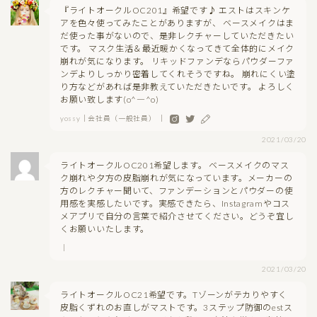
『ライトオークルOC201』希望です♪ エストはスキンケ
アを色々使ってみたことがありますが、 ベースメイクはま
だ使った事がないので、是非レクチャーしていただきたい
です。 マスク生活＆最近暖かくなってきて全体的にメイク
崩れが気になります。 リキッドファンデならパウダーファ
ンデよりしっかり密着してくれそうですね。 崩れにくい塗
り方などがあれば是非教えていただきたいです。 よろしく
お願い致します(o^―^o)
yossy｜会社員（一般社員） ｜
2021/03/20
ライトオークルOC201希望します。 ベースメイクのマス
ク崩れや夕方の皮脂崩れが気になっています。メーカーの
方のレクチャー聞いて、ファンデーションとパウダーの使
用感を実感したいです。実感できたら、Instagramやコス
メアプリで自分の言葉で紹介させてください。どうぞ宜し
くお願いいたします。
｜
2021/03/20
ライトオークルOC21希望です。Tゾーンがテカりやすく
皮脂くずれのお直しがマストです。3ステップ防御のestス