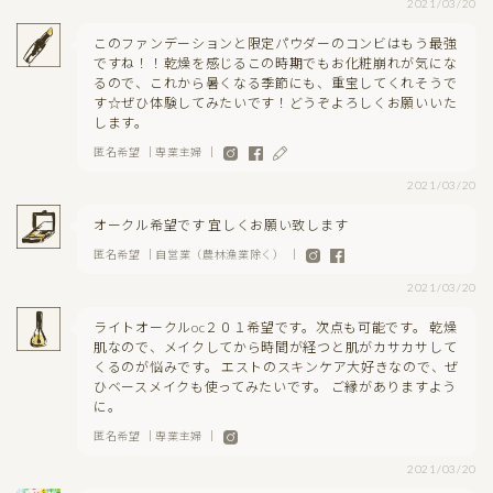
2021/03/20
このファンデーションと限定パウダーのコンビはもう最強
ですね！！乾燥を感じるこの時期でもお化粧崩れが気にな
るので、これから暑くなる季節にも、重宝してくれそうで
す☆ぜひ体験してみたいです！どうぞよろしくお願いいた
します。
匿名希望 ｜専業主婦 ｜
2021/03/20
オークル希望です 宜しくお願い致します
匿名希望 ｜自営業（農林漁業除く） ｜
2021/03/20
ライトオークルoc２０１希望です。次点も可能です。 乾燥
肌なので、メイクしてから時間が経つと肌がカサカサして
くるのが悩みです。 エストのスキンケア大好きなので、ぜ
ひベースメイクも使ってみたいです。 ご縁がありますよう
に。
匿名希望 ｜専業主婦 ｜
2021/03/20