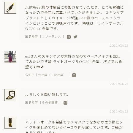
以前もest様の体験会に参加させていただき、とても勉強に
なったので今回も応募させていただきました。 スキンケア
ブランドとしてのイメージが強いest様のベースメイクラ
インということで興味津々です。 色味は「ライトオークル
OC201」希望です。
匿名希望 ｜フリーランス ｜
2021/03/22
estさんのスキンケアが大好きなのでベースメイクも試し
てみたいです😃 ライトオークルOC201希望、次点でも希
望です🤲💕
佐知子｜会社員（一般社員） ｜
2021/03/22
よろしくお願い致します。
匿名希望 ｜その他職業 ｜
2021/03/22
＜ライトオークル希望です＞マスクでなかなか思う様にメ
イクを楽しめてない分ベースを色々試しています。ご縁が
あると嬉しいです。