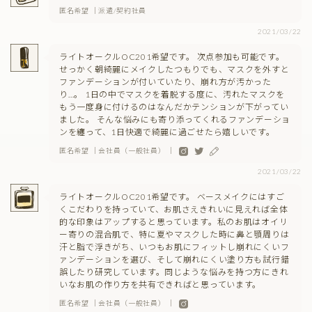
匿名希望 ｜派遣/契約社員
2021/03/22
ライトオークルOC201希望です。 次点参加も可能です。
せっかく朝綺麗にメイクしたつもりでも、マスクを外すと
ファンデーションが付いていたり、崩れ方が汚かった
り…。 1日の中でマスクを着脱する度に、汚れたマスクを
もう一度身に付けるのはなんだかテンションが下がってい
ました。 そんな悩みにも寄り添ってくれるファンデーショ
ンを纏って、1日快適で綺麗に過ごせたら嬉しいです。
匿名希望 ｜会社員（一般社員） ｜
2021/03/22
ライトオークルOC201希望です。 ベースメイクにはすご
くこだわりを持っていて、お肌さえきれいに見えれば全体
的な印象はアップすると思っています。私のお肌はオイリ
ー寄りの混合肌で、特に夏やマスクした時に鼻と顎周りは
汗と脂で浮きがち、いつもお肌にフィットし崩れにくいフ
ァンデーションを選び、そして崩れにくい塗り方も試行錯
誤したり研究しています。同じような悩みを持つ方にきれ
いなお肌の作り方を共有できればと思っています。
匿名希望 ｜会社員（一般社員） ｜