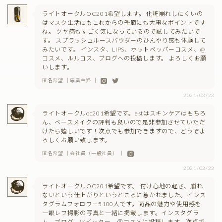
ライトオークルOC201希望します。 化粧崩れしにくいの
はマスク生活にもこれからの季節にも大事なポイントです
ね。 ツヤ感もすごく気になっているので試してみたいで
す。 スプラッシュルースパウダーのひんやり感も体験して
みたいです。 インスタ、LIPS、ホットペッパーコスメ、@
コスメ、ルルコス、ブログへの投稿します。 よろしくお願
いします。
匿名希望 ｜専業主婦 ｜
2021/03/23
ライトオークルoc201希望です。estはスキンケアはもちろ
ん、ベースメイクの評判も良いので是非参加させていただ
けたら嬉しいです！次点でも参加できますので、どうぞよ
ろしくお願い致します。
匿名希望 ｜会社員（一般社員） ｜
2021/03/23
ライトオークルOC201希望です。 付け心地の軽さ、崩れ
ないという仕上がりというところに惹かれました。インス
タグラムフォロワー5100人です。商品の魅力や使用感を
一眼レフ撮影の写真と一緒に掲載します。インスタグラ
ム、ブログ、ツイッター、＠コスメに投稿します。次点で