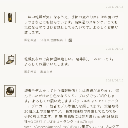
2021/01/15
一年中乾燥が気になるうえ、季節の変わり目にはお肌のザ
ラつきなどにも悩んでいます。高保湿のスキンケアとても
気になるのでぜひお試ししてみたいです。よろしくお願い
致します。
匿名希望 ｜公務員/団体職員 ｜
2021/01/15
乾燥肌なので高保湿は嬉しい。 是非試してみたいです。
よろしくお願いいたします。
匿名希望 ｜専業主婦
2021/01/15
読者モデルをしており情報発信力には自信があります。 選
んでいただけたら色々なＳＮＳ、ブログでもご紹介しま
す。 よろしくお願い致します パラレルキャリアOL ライタ
ー、ブロガー、読者モデル等色んな顔してます。 資格取得
20個以上の資格マニア。 職業訓練校の先生してたので多
少PC教えれます。 所属(事務所には無所属) anan総研 講談
社VOCEST! PLATINUMランク http://blog.i-
voce.jp/vocest/author/098/ ※2017年度VOCEST!ブログア