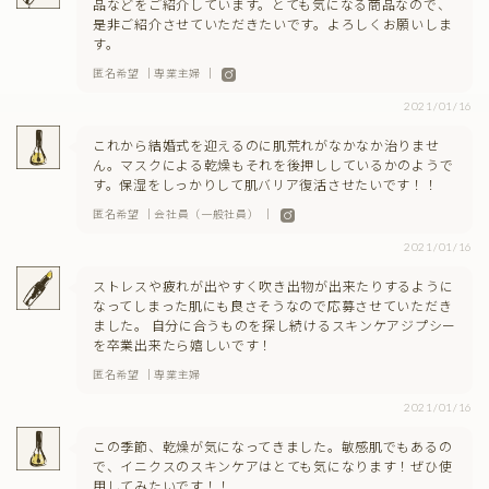
品などをご紹介しています。とても気になる商品なので、
是非ご紹介させていただきたいです。よろしくお願いしま
す。
匿名希望 ｜専業主婦 ｜
2021/01/16
これから結婚式を迎えるのに肌荒れがなかなか治りませ
ん。マスクによる乾燥もそれを後押ししているかのようで
す。保湿をしっかりして肌バリア復活させたいです！！
匿名希望 ｜会社員（一般社員） ｜
2021/01/16
ストレスや疲れが出やすく吹き出物が出来たりするように
なってしまった肌にも良さそうなので応募させていただき
ました。 自分に合うものを探し続けるスキンケアジプシー
を卒業出来たら嬉しいです！
匿名希望 ｜専業主婦
2021/01/16
この季節、乾燥が気になってきました。敏感肌でもあるの
で、イニクスのスキンケアはとても気になります！ぜひ使
用してみたいです！！