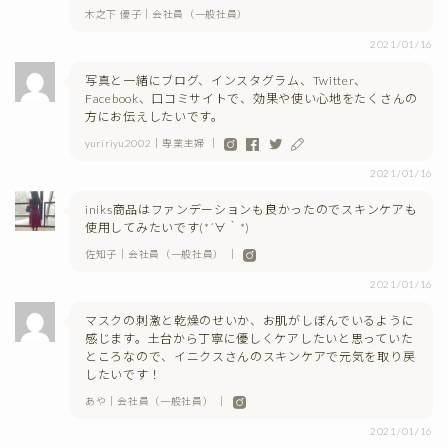
木之下 優子｜会社員（一般社員）
2021/01/16
写真と一緒にブログ、インスタグラム、Twitter、
Facebook、口コミサイトで、効果や使い心地をたくさんの
方にお伝えしたいです。
yuririyu2002｜専業主婦 ｜
2021/01/16
iniks商品はファンデーションも良かったのでスキンケアも
使用してみたいです(*´∀｀*)
佐知子｜会社員（一般社員） ｜
2021/01/16
マスクの刺激と乾燥のせいか、お肌がしぼんでいるように
感じます。土台から丁寧に優しくケアしたいと思っていた
ところなので、イニクスさんのスキンケアで元気を取り戻
したいです！
あや｜会社員（一般社員） ｜
2021/01/16