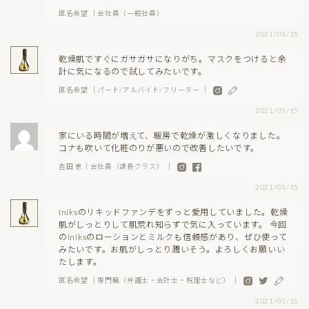
匿名希望 ｜会社員（一般社員）
2021/01/15
乾燥肌ですぐにガサガサになりがち。マスクをつけると余
計に気になるので試してみたいです。
匿名希望 ｜パート/アルバイト/フリーター ｜
2021/01/15
家にいる時間が増えて、暖房で乾燥が激しくなりました。
コナも吹いて化粧のりが悪いので改善したいです。
吉田 恵｜会社員（課長クラス） ｜
2021/01/15
iniksのリキッドファンデをずっと愛用していました。乾燥
肌がしっとりして肌荒れ知らずで気に入っています。 今回
のiniksのローションとミルクも信頼感があり、ぜひ使って
みたいです。お肌がしっとり潤いそう。よろしくお願いい
たします。
匿名希望 ｜専門職（弁護士・会計士・税理士など） ｜
2021/01/15