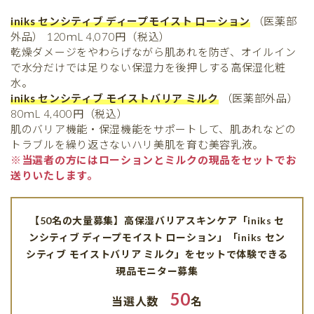
iniks センシティブ ディープモイスト ローション
（医薬部
外品） 120ｍL 4,070円（税込）
乾燥ダメージをやわらげながら肌あれを防ぎ、オイルイン
で水分だけでは足りない保湿力を後押しする高保湿化粧
水。
iniks センシティブ モイストバリア ミルク
（医薬部外品）
80ｍL 4,400円（税込）
肌のバリア機能・保湿機能をサポートして、肌あれなどの
トラブルを繰り返さないハリ美肌を育む美容乳液。
※当選者の方にはローションとミルクの現品をセットでお
送りいたします。
【50名の大量募集】高保湿バリアスキンケア「iniks セ
ンシティブ ディープモイスト ローション」「iniks セン
シティブ モイストバリア ミルク」をセットで体験できる
現品モニター募集
50
当選人数
名