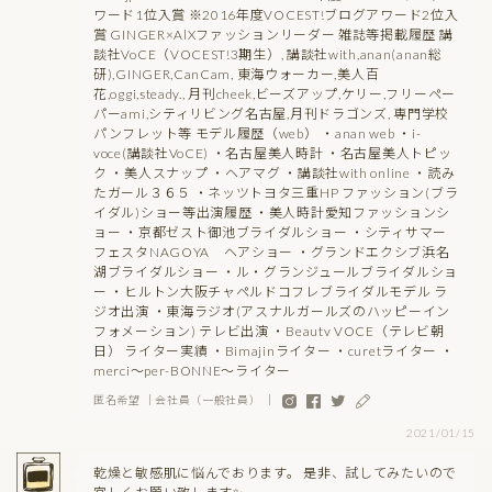
ワード1位入賞 ※2016年度VOCEST!ブログアワード2位入
賞 GINGER×AlXファッションリーダー 雑誌等掲載履歴 講
談社VoCE（VOCEST!3期生）, 講談社with,anan(anan総
研),GINGER,CanCam, 東海ウォーカー,美人百
花,oggi,steady., 月刊cheek,ビーズアップ,ケリー,フリーペー
パーami,シティリビング名古屋,月刊ドラゴンズ, 専門学校
パンフレット等 モデル履歴（web） ・anan web ・i-
voce(講談社VoCE) ・名古屋美人時計 ・名古屋美人トピッ
ク ・美人スナップ ・ヘアマグ ・講談社with online ・読み
たガール３６５ ・ネッツトヨタ三重HP ファッション(ブラ
イダル)ショー等出演履歴 ・美人時計愛知ファッションシ
ョー ・京都ゼスト御池ブライダルショー ・シティサマー
フェスタNAGOYA ヘアショー ・グランドエクシブ浜名
湖ブライダルショー ・ル・グランジュールブライダルショ
ー ・ヒルトン大阪チャペルドコフレブライダルモデル ラ
ジオ出演 ・東海ラジオ(アスナルガールズのハッピーイン
フォメーション) テレビ出演 ・Beautv VOCE（テレビ朝
日） ライター実績 ・Bimajinライター ・curetライター ・
merci～per-BONNE～ライター
匿名希望 ｜会社員（一般社員） ｜
2021/01/15
乾燥と敏感肌に悩んでおります。 是非、試してみたいので