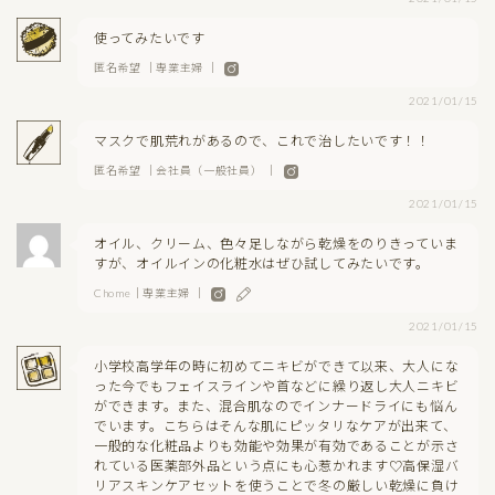
使ってみたいです
匿名希望 ｜専業主婦 ｜
2021/01/15
マスクで肌荒れがあるので、これで治したいです！！
匿名希望 ｜会社員（一般社員） ｜
2021/01/15
オイル、クリーム、色々足しながら乾燥をのりきっていま
すが、オイルインの化粧水はぜひ試してみたいです。
Chome｜専業主婦 ｜
2021/01/15
小学校高学年の時に初めてニキビができて以来、大人にな
った今でもフェイスラインや首などに繰り返し大人ニキビ
ができます。また、混合肌なのでインナードライにも悩ん
でいます。こちらはそんな肌にピッタリなケアが出来て、
一般的な化粧品よりも効能や効果が有効であることが示さ
れている医薬部外品という点にも心惹かれます♡高保湿バ
リアスキンケアセットを使うことで冬の厳しい乾燥に負け