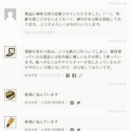
2021/01/16
商品に興味を持ち応募させていただきました。(^-^)。 年
齢を感じさせないようなハリ、弾力のある肌を目指してお
ります。 どうぞよろしくおねがいいたします。
big_tree12141108｜
2021/01/16
季節の変わり目は、いつも肌がごわついてしまい、普段使
っている化粧品とは別の肌に優しいものを探して使ってい
ます。肌へのなじみやテクスチャーが気に入っているもの
が今のところ特にないので、ぜひ試してみたいです。
匿名希望 ｜フリーランス ｜
2021/01/16
乾燥に悩んでいます
匿名希望 ｜公務員/団体職員 ｜
2021/01/16
乾燥に悩んでいます
匿名希望 ｜公務員/団体職員 ｜