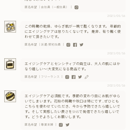
匿名希望 ｜会社員（一般社員） ｜
2021/01/16
この時期の乾燥、ゆらぎ肌が一晩で酷くなります。 年齢的
にエイジングケアは怠りたくないです。 是非、有り難く使
わせて頂きたいです。
匿名希望 ｜派遣/契約社員 ｜
2021/01/16
エイジングケアとセンシティブの両立は、大人の肌にはか
なり嬉しい〜!大変気になる商品です。
匿名希望 ｜フリーランス ｜
2021/01/16
エイジングケア必須肌です。季節の変わり目にお肌がゆら
いでしまいます。花粉の時期や秋口は特にです…ぜひとも
こちらを使わせていただき、今から予防できたら嬉しいで
す。そして実感したい良さをSNSで発信できたら嬉しいで
す。どうぞよろしくお願いします。
匿名希望 ｜専業主婦 ｜