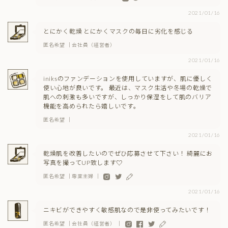
2021/01/16
とにかく乾燥 とにかくマスクの毎日に劣化を感じる
匿名希望 ｜会社員（経営者）
2021/01/16
iniksのファンデーションを使用していますが、肌に優しく
使い心地が良いです。 最近は、マスク生活や冬場の乾燥で
肌への刺激も多いですが、しっかり保湿をして肌のバリア
機能を高められたら嬉しいです。
匿名希望 ｜
2021/01/16
乾燥肌を改善したいのでぜひ応募させて下さい！ 綺麗にお
写真を撮ってUP致します♡
匿名希望 ｜専業主婦 ｜
2021/01/16
ニキビができやすく敏感肌なので是非使ってみたいです！
匿名希望 ｜会社員（経営者） ｜