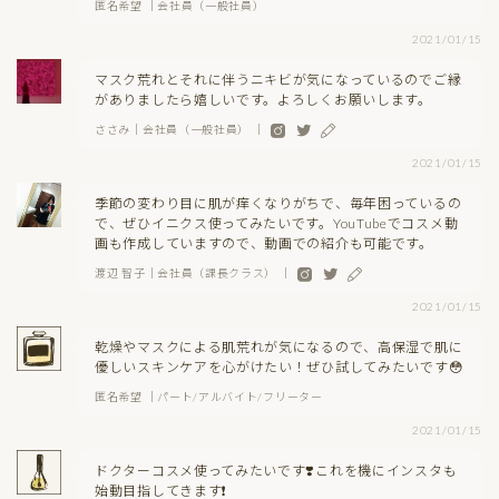
匿名希望 ｜会社員（一般社員）
2021/01/15
マスク荒れとそれに伴うニキビが気になっているのでご縁
がありましたら嬉しいです。よろしくお願いします。
ささみ｜会社員（一般社員） ｜
2021/01/15
季節の変わり目に肌が痒くなりがちで、毎年困っているの
で、ぜひイニクス使ってみたいです。YouTubeでコスメ動
画も作成していますので、動画での紹介も可能です。
渡辺 智子｜会社員（課長クラス） ｜
2021/01/15
乾燥やマスクによる肌荒れが気になるので、高保湿で肌に
優しいスキンケアを心がけたい！ぜひ試してみたいです😳
匿名希望 ｜パート/アルバイト/フリーター
2021/01/15
ドクターコスメ使ってみたいです❣️これを機にインスタも
始動目指してきます❗