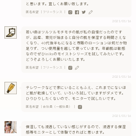
と思います。宜しくお願い致します。
匿名希望 ｜フリーランス ｜
2021/01/16
若い頃はツルツルモチモチの肌が私の自慢だったのです
が、出産、育児が始まると自分の肌を保湿する時間さえな
くなり、40代後半もになると市販のローションは何だか物
足りず、つい使用量を越して使っています。年齢肌は敏感
なのでぜひiniksのモイストシリーズを試してみたいです。
どうぞよろしくお願いいたします。
匿名希望 ｜フリーランス ｜
2021/01/16
テレワークなどで家にいることもふえ、これまでにないほ
ど肌が乾燥していて、いろいろ試していますがダメです。
ひりひりしたくないので、モニターで試したいです。
匿名希望 ｜会社員（一般社員） ｜
2021/01/16
保湿しても浸透していない感じがするので、浸透する保湿
感等モニターとして体験できればと思います。