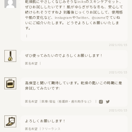
乾燥肌にやさしくなじみそうなiniksのスキンケアセット、
ぜひお試ししたいです！ 肌がゆらぎがちな冬も、安心して
続けられそうですね♪ 到着後じっくりお試しして、使用感
や肌の変化など、InstagramやTwitter、@cosmeでていね
いにご紹介いたします。 どうぞよろしくお願いいたしま
す。
｜
2021/01/15
ぜひ使ってみたいのでよろしくお願いします！
匿名希望 ｜
2021/01/15
高保湿と聞いて期待しています。乾燥の酷いこの時期に是
非試してみたいです!
匿名希望 ｜医療/福祉（看護師・歯科助手など） ｜
2021/01/15
よろしくお願いします！
匿名希望 ｜フリーランス