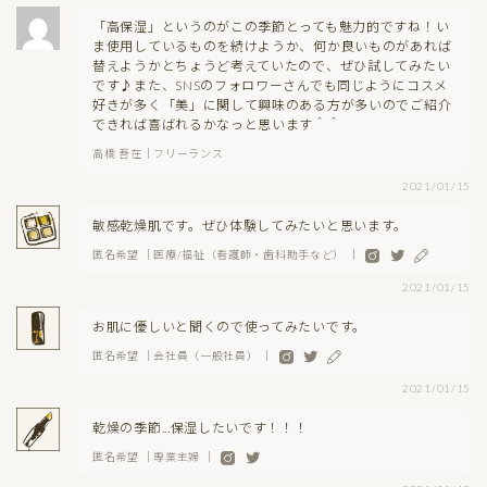
「高保湿」というのがこの季節とっても魅力的ですね！い
ま使用しているものを続けようか、何か良いものがあれば
替えようかとちょうど考えていたので、ぜひ試してみたい
です♪また、SNSのフォロワーさんでも同じようにコスメ
好きが多く「美」に関して興味のある方が多いのでご紹介
できれば喜ばれるかなっと思います＾＾
高橋 吾在｜フリーランス
2021/01/15
敏感乾燥肌です。ぜひ体験してみたいと思います。
匿名希望 ｜医療/福祉（看護師・歯科助手など） ｜
2021/01/15
お肌に優しいと聞くので使ってみたいです。
匿名希望 ｜会社員（一般社員） ｜
2021/01/15
乾燥の季節...保湿したいです！！！
匿名希望 ｜専業主婦 ｜