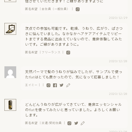
信させていただきます！ご縁がありますように＾＾
匿名希望 ｜会社員（一般社員） ｜
2020/12/29
次点での参加も可能です。 乾燥、うねり、広がり、ぱさつ
きに悩んでいました。なかなかヘアケアアイテムでリピー
トまでする商品に出会えていないので、是非体験してみた
いです。ご縁がありますように。
匿名希望 ｜フリーランス ｜
2020/12/28
天然パーマで髪のうねりが悩みでしたが、サンプルで使っ
たflatはとても良かったので、気になって応募しました！
エイミー｜ ｜
2020/12/28
どんどんうねりが広がってきていて、是非エッセンシャル
のflatを使ってみたいと思っていました。よろしくお願い
します。
匿名希望 ｜派遣/契約社員 ｜
2020/12/28