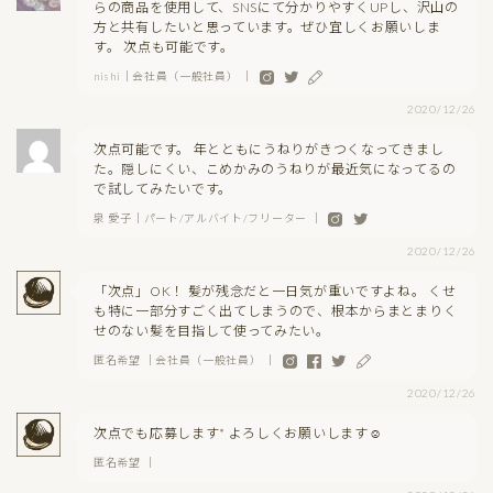
らの商品を使用して、SNSにて分かりやすくUPし、沢山の
方と共有したいと思っています。ぜひ宜しくお願いしま
す。 次点も可能です。
nishi｜会社員（一般社員） ｜
2020/12/26
次点可能です。 年とともにうねりがきつくなってきまし
た。隠しにくい、こめかみのうねりが最近気になってるの
で試してみたいです。
泉 愛子｜パート/アルバイト/フリーター ｜
2020/12/26
「次点」OK！ 髪が残念だと一日気が重いですよね。 くせ
も特に一部分すごく出てしまうので、根本からまとまりく
せのない髪を目指して使ってみたい。
匿名希望 ｜会社員（一般社員） ｜
2020/12/26
次点でも応募します* よろしくお願いします☺︎
匿名希望 ｜