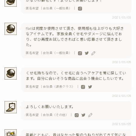
かなりの癖毛です！よろしくお願いします！
匿名希望 ｜会社員（一般社員） ｜
2021/01/05
flatは何度か使用させて頂き、使用感も仕上がりも大好き
なアイテムです。 家族全員くせ毛やダメージに悩んでお
り、ぜひ再度お試しできればと思い応募させて頂きまし
た。
匿名希望 ｜会社員（一般社員） ｜
2021/01/05
くせ毛持ちなので、くせ毛に合うヘアケアを常に探してい
ます。自分に合いそうな商品に出会う機会にしたいです。
匿名希望 ｜会社員（課長クラス） ｜
2021/01/05
よろしくお願いいたします。
匿名希望 ｜会社員（その他） ｜
2021/01/05
年齢とともに、昔はなかった髪のうねりが出てきて気にな