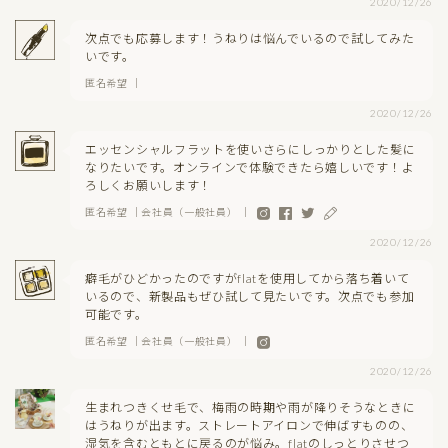
2020/12/26
次点でも応募します！うねりは悩んでいるので試してみた
いです。
匿名希望 ｜
2020/12/26
エッセンシャルフラットを使いさらにしっかりとした髪に
なりたいです。オンラインで体験できたら嬉しいです！よ
ろしくお願いします！
匿名希望 ｜会社員（一般社員） ｜
2020/12/26
癖毛がひどかったのですがflatを使用してから落ち着いて
いるので、新製品もぜひ試して見たいです。次点でも参加
可能です。
匿名希望 ｜会社員（一般社員） ｜
2020/12/26
生まれつきくせ毛で、梅雨の時期や雨が降りそうなときに
はうねりが出ます。ストレートアイロンで伸ばすものの、
湿気を含むともとに戻るのが悩み。flatのしっとりさせつ