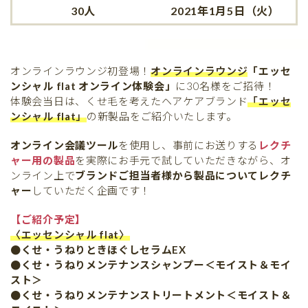
30人
2021年1月5日（火）
オンラインラウンジ初登場！
オンラインラウンジ
「エッセ
ンシャル flat オンライン体験会」
に30名様をご招待！
体験会当日は、くせ毛を考えたヘアケアブランド
「エッセ
ンシャル flat」
の新製品をご紹介いたします。
オンライン会議ツール
を使用し、事前にお送りする
レクチ
ャー用の製品
を実際にお手元で試していただきながら、オ
ンライン上で
ブランドご担当者様から製品についてレクチ
ャー
していただく企画です！
【ご紹介予定】
〈エッセンシャル flat〉
●くせ・うねりときほぐしセラムEX
●くせ・うねりメンテナンスシャンプー＜モイスト＆モイ
スト＞
●くせ・うねりメンテナンストリートメント＜モイスト＆