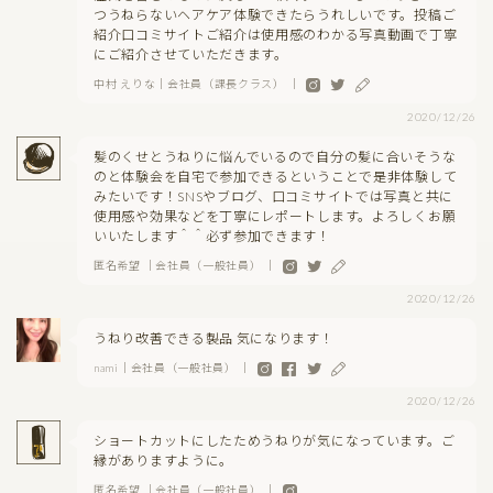
つうねらないヘアケア体験できたらうれしいです。投稿ご
紹介口コミサイトご紹介は使用感のわかる写真動画で丁寧
にご紹介させていただきます。
中村 えりな｜会社員（課長クラス） ｜
2020/12/26
髪のくせとうねりに悩んでいるので自分の髪に合いそうな
のと体験会を自宅で参加できるということで是非体験して
みたいです！SNSやブログ、口コミサイトでは写真と共に
使用感や効果などを丁寧にレポートします。よろしくお願
いいたします＾＾必ず参加できます！
匿名希望 ｜会社員（一般社員） ｜
2020/12/26
うねり改善できる製品 気になります！
nami｜会社員（一般社員） ｜
2020/12/26
ショートカットにしたためうねりが気になっています。ご
縁がありますように。
匿名希望 ｜会社員（一般社員） ｜