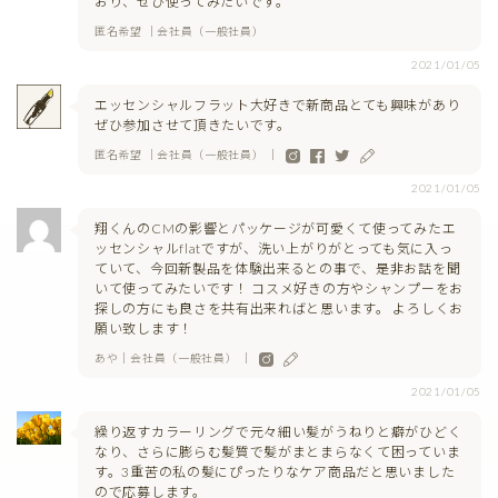
おり、ぜひ使ってみたいです。
匿名希望 ｜会社員（一般社員）
2021/01/05
エッセンシャルフラット大好きで新商品とても興味があり
ぜひ参加させて頂きたいです。
匿名希望 ｜会社員（一般社員） ｜
2021/01/05
翔くんのCMの影響とパッケージが可愛くて使ってみたエ
ッセンシャルflatですが、洗い上がりがとっても気に入っ
ていて、今回新製品を体験出来るとの事で、是非お話を聞
いて使ってみたいです！ コスメ好きの方やシャンプーをお
探しの方にも良さを共有出来ればと思います。 よろしくお
願い致します！
あや｜会社員（一般社員） ｜
2021/01/05
繰り返すカラーリングで元々細い髪がうねりと癖がひどく
なり、さらに膨らむ髪質で髪がまとまらなくて困っていま
す。3重苦の私の髪にぴったりなケア商品だと思いました
ので応募します。