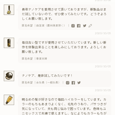
2020/10/06
長年ナノケアを愛用させて頂いておりますが、新製品はま
だ試していないので、ぜひ使ってみたいです。 どうぞよろ
しくお願い致します。
匿名希望 ｜自営業（農林漁業除く） ｜
2020/10/05
毎日古い型ですが愛用させていただいています。新しい新
作を体験出来ることを楽しみにしております。よろしくお
願い致します。
匿名希望 ｜専業主婦
2020/10/05
ナノケア、是非試してみたいです！
匿名希望 ｜会社員（一般社員） ｜
2020/10/05
明るめの髪が好きなので毎回ハイカラーをしています。カ
ラーのもちもあまりよくなく、毛先のうねり、パサつきが
気になっていて、夫も同じ悩みで困っています。 色味もユ
ニセックスで夫婦で使えますし、なによりもカラーもちが