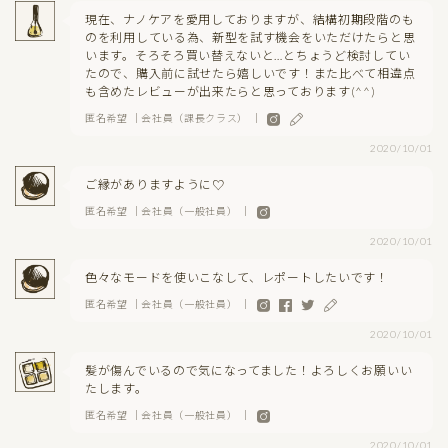
現在、ナノケアを愛用しておりますが、結構初期段階のも
のを利用している為、新型を試す機会をいただけたらと思
います。そろそろ買い替えないと…とちょうど検討してい
たので、購入前に試せたら嬉しいです！また比べて相違点
も含めたレビューが出来たらと思っております(^^)
匿名希望 ｜会社員（課長クラス） ｜
2020/10/01
ご縁がありますように♡
匿名希望 ｜会社員（一般社員） ｜
2020/10/01
色々なモードを使いこなして、レポートしたいです！
匿名希望 ｜会社員（一般社員） ｜
2020/10/01
髪が傷んでいるので気になってました！よろしくお願いい
たします。
匿名希望 ｜会社員（一般社員） ｜
2020/10/01