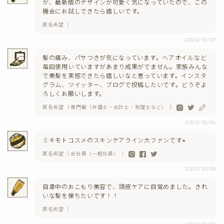
が、最新版のデザインが可愛く気になっていたので、この
機会にお試しできたら嬉しいです。
匿名希望 ｜
2020/10/07
髪の痛み、パサつきが気になっています。ヘアオイルなど
毎回使用いていますがあまり成果がでません。家族みんな
で美髪を実感できたら嬉しいなと思っています。インスタ
グラム、ツイッター、ブログで投稿したいです。どうぞよ
ろしくお願いします。
匿名希望 ｜専門職（弁護士・会計士・税理士など） ｜
2020/10/06
ミキモトコスメのスキンケアライン大ファンです⭐︎
匿名希望 ｜会社員（一般社員） ｜
2020/10/06
自粛中のおこもり美容で、頭皮ケアに目覚めました。きれ
いな髪を保ちたいです！！
匿名希望 ｜