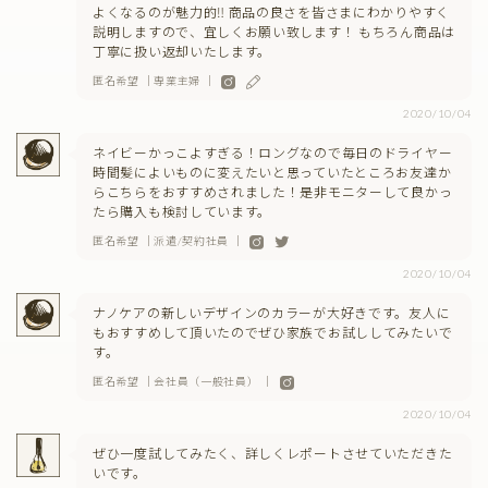
よくなるのが魅力的‼︎ 商品の良さを皆さまにわかりやすく
説明しますので、宜しくお願い致します！ もちろん商品は
丁寧に扱い返却いたします。
匿名希望 ｜専業主婦 ｜
2020/10/04
ネイビーかっこよすぎる！ロングなので毎日のドライヤー
時間髪によいものに変えたいと思っていたところお友達か
らこちらをおすすめされました！是非モニターして良かっ
たら購入も検討しています。
匿名希望 ｜派遣/契約社員 ｜
2020/10/04
ナノケアの新しいデザインのカラーが大好きです。友人に
もおすすめして頂いたのでぜひ家族でお試ししてみたいで
す。
匿名希望 ｜会社員（一般社員） ｜
2020/10/04
ぜひ一度試してみたく、詳しくレポートさせていただきた
いです。