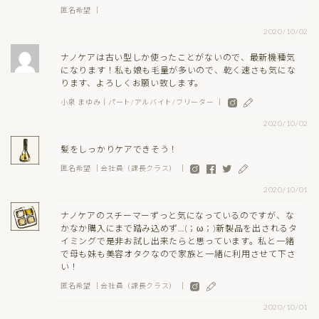
匿名希望 ｜
2020/10/02
ナノケアは古い型しか使ったことがないので、最新機種気
になります！私も娘も毛量が多いので、乾く速さも気にな
ります、よろしくお願い致します。
小泉 まゆみ｜パート/アルバイト/フリーター ｜
2020/10/02
髪をしっかりケアできそう！
匿名希望 ｜会社員（課長クラス） ｜
2020/10/01
ナノケアのスチーマーずっと気になっているのですが、な
かなか購入にまで踏み込めず…(；ω；)新製品を出されるタ
イミングで是非お試し出来たらと思っています。私と一緒
で母も妹も美容オタクなので家族と一緒に利用させて下さ
い！
匿名希望 ｜会社員（課長クラス） ｜
2020/10/01