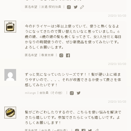
匿名希望 ｜派遣/契約社員 ｜
2020/10/03
今のドライヤーは5年以上使っていて、使うと熱くなるよ
うになってきたので買い替えたいなと思っていました。6
歳の娘、4歳の娘の髪も長くなってきて、女3人分だと毎日
かなりの時間使うので、ぜひ新商品を使ってみたいです。
よろしくお願いします。
匿名希望 ｜専業主婦 ｜
2020/10/03
ずっと気になっていたシリーズです！！髪が硬い上に絡ま
りやすいので、、、、それが改善できるか使って良さを体
感してみたいです！
milange｜会社員（その他） ｜
2020/10/03
髪がごわごわしたりするので、こちらを使い悩みを解決で
きたら嬉しいです。参加できたらとっても嬉しいです。よ
ろしくお願いします！
匿名希望 ｜会社員（一般社員） ｜