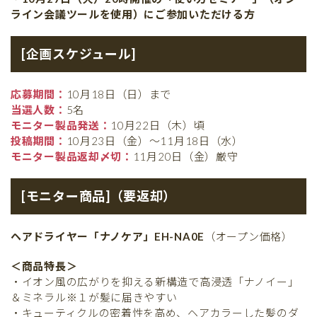
ライン会議ツールを使用）にご参加いただける方
[企画スケジュール]
応募期間：
10月18日（日）まで
当選人数：
5名
モニター製品発送：
10月22日（木）頃
投稿期間：
10月23日（金）〜11月18日（水）
モニター製品返却〆切：
11月20日（金）厳守
[モニター商品]（要返却）
ヘアドライヤー「ナノケア」EH-NA0E
（オープン価格）
＜商品特長＞
・イオン風の広がりを抑える新構造で高浸透「ナノイー」
＆ミネラル※１が髪に届きやすい
・キューティクルの密着性を高め、ヘアカラーした髪のダ