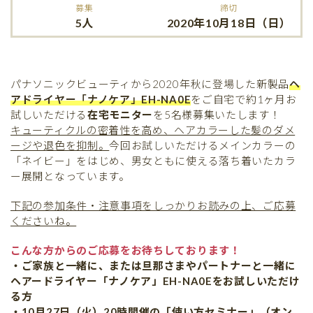
募集
締切
5人
2020年10月18日（日）
パナソニックビューティから2020年秋に登場した新製品
ヘ
アドライヤー「ナノケア」EH-NA0E
をご自宅で約1ヶ月お
試しいただける
在宅モニター
を5名様募集いたします！
キューティクルの密着性を高め、ヘアカラーした髪のダメ
ージや退色を抑制。
今回お試しいただけるメインカラーの
「ネイビー」をはじめ、男女ともに使える落ち着いたカラ
ー展開となっています。
下記の参加条件・注意事項をしっかりお読みの上、ご応募
くださいね。
こんな方からのご応募をお待ちしております！
・ご家族と一緒に、または旦那さまやパートナーと一緒に
ヘアードライヤー「ナノケア」EH-NA0Eをお試しいただけ
る方
・10月27日（火）20時開催の「使い方セミナー」（オン