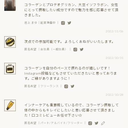
コラーゲンとプロテオグリカン、大豆イソフラボン、女性
にとって摂取したい成分ですので魅力を感じ応募させて頂
きました。
岩上 まゆ｜起業準備中 ｜
2022/11/06
次点での参加可能です。 よろしくおねがいいたします。
匿名希望 ｜会社員（一般社員） ｜
2022/10/31
コラーゲンを自分のペースで摂れるのが嬉しいです！
Instagram投稿などもさせていただきたいと思っておりま
す。ご縁がありますように！
匿名希望 ｜フリーランス ｜
2022/10/28
インナーケアも重要視しているので、コラーゲン摂取して
体の中からもキレイにしたいと思い応募させて頂きまし
た！口コミレビューお任せ下さい☆
匿名希望 ｜パート/アルバイト/フリーター ｜