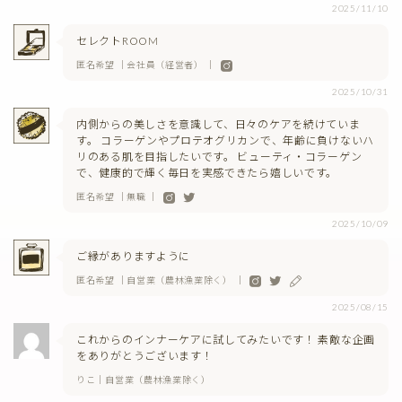
2025/11/10
セレクトROOM
匿名希望 ｜会社員（経営者） ｜
2025/10/31
内側からの美しさを意識して、日々のケアを続けていま
す。 コラーゲンやプロテオグリカンで、年齢に負けないハ
リのある肌を目指したいです。 ビューティ・コラーゲン
で、健康的で輝く毎日を実感できたら嬉しいです。
匿名希望 ｜無職 ｜
2025/10/09
ご縁がありますように
匿名希望 ｜自営業（農林漁業除く） ｜
2025/08/15
これからのインナーケアに試してみたいです！ 素敵な企画
をありがとうございます！
りこ｜自営業（農林漁業除く）