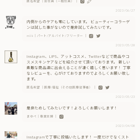
匿名希望 ｜会社員（一般社員） ｜
2023/06/27
内側からのケアも常にしています。 ビューティーコラーゲ
ンは試した事がないので是非試してみたいです。
miik｜パート/アルバイト/フリーター ｜
2023/05/28
Instagram、LIPS、アットコスメ、Twitterなどで商品やコ
スメスキンケアなどを紹介させて頂いております。 新しい
素敵な商品達に出会えることが凄く嬉しく思います！ 丁寧
なレビューを、心がけておりますのでよろしくお願い致し
ます。
匿名希望 ｜医療/福祉（その他医療従事者） ｜
2023/05/23
是非ためしてみたいです！よろしくお願いします！
まゆぺ｜専業主婦 ｜
2023/04/08
Instagramで丁寧に投稿いたします！ 一度だけでなくスト