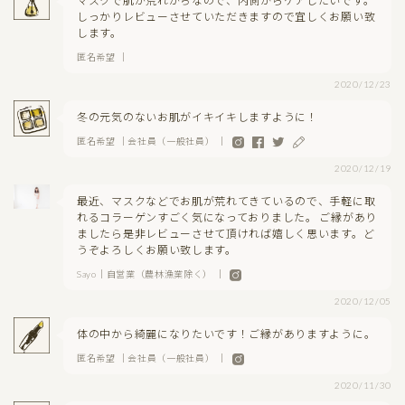
マスクで肌が荒れがちなので、内側からケアしたいです。
しっかりレビューさせていただきますので宜しくお願い致
します。
匿名希望 ｜
2020/12/23
冬の元気のないお肌がイキイキしますように！
匿名希望 ｜会社員（一般社員） ｜
2020/12/19
最近、マスクなどでお肌が荒れてきているので、手軽に取
れるコラーゲンすごく気になっておりました。 ご縁があり
ましたら是非レビューさせて頂ければ嬉しく思います。ど
うぞよろしくお願い致します。
Sayo｜自営業（農林漁業除く） ｜
2020/12/05
体の中から綺麗になりたいです！ご縁がありますように。
匿名希望 ｜会社員（一般社員） ｜
2020/11/30