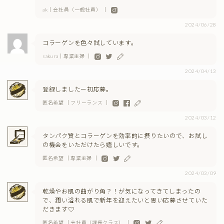
ak｜会社員（一般社員） ｜
2024/06/28
コラーゲンを色々試しています。
sakura｜専業主婦 ｜
2024/04/13
登録しましたー初応募。
匿名希望 ｜フリーランス ｜
2024/03/12
タンパク質とコラーゲンを効率的に摂りたいので、お試し
の機会をいただけたら嬉しいです。
匿名希望 ｜専業主婦 ｜
2024/03/09
乾燥やお肌の曲がり角？！が気になってきてしまったの
で、潤い溢れる肌で新年を迎えたいと思い応募させていた
だきます♡
匿名希望 ｜会社員（課長クラス） ｜