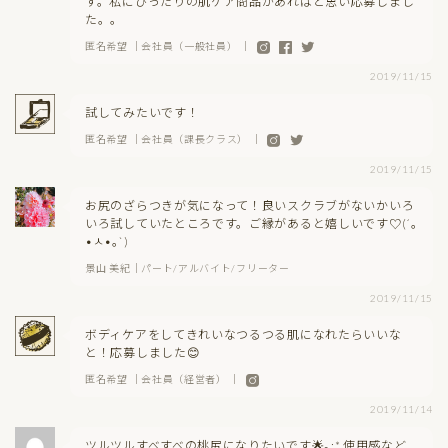
す。私にぴったりの肌ケア商品があればと思い応募しまし
た。。
匿名希望 ｜会社員（一般社員） ｜
2019/11/15
試してみたいです！
匿名希望 ｜会社員（課長クラス） ｜
2019/11/15
お尻のざらつきが気になって！良いスクラブがないかいろ
いろ試していたところです。ご縁があると嬉しいです♡(´｡
•ㅅ•｡`)
景山 美紀｜パート/アルバイト/フリーター
2019/11/15
ボディケアをしてきれいなつるつる肌になれたらいいな
と！応募しました😊
匿名希望 ｜会社員（経営者） ｜
2019/11/14
ツルツルすべすべの桃尻になりたいです🌟｡:* 使用感など