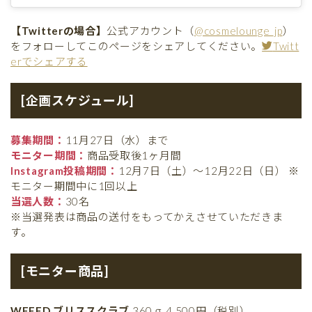
【Twitterの場合】
公式アカウント（
@cosmelounge_jp
）
をフォローしてこのページをシェアしてください。
Twitt
erでシェアする
[企画スケジュール]
募集期間：
11月27日（水）まで
モニター期間：
商品受取後1ヶ月間
Instagram投稿期間：
12月7日（土）～12月22日（日） ※
モニター期間中に1回以上
当選人数：
30名
※当選発表は商品の送付をもってかえさせていただきま
す。
[モニター商品]
WEEED ブリススクラブ
360ｇ 4,500円（税別）