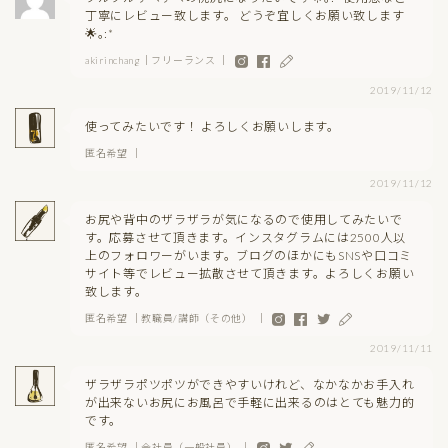
丁寧にレビュー致します。 どうぞ宜しくお願い致します
🌟｡:*
akirinchang｜フリーランス ｜
2019/11/12
使ってみたいです！ よろしくお願いします。
匿名希望 ｜
2019/11/12
お尻や背中のザラザラが気になるので使用してみたいで
す。応募させて頂きます。インスタグラムには2500人以
上のフォロワーがいます。ブログのほかにもSNSや口コミ
サイト等でレビュー拡散させて頂きます。よろしくお願い
致します。
匿名希望 ｜教職員/講師（その他） ｜
2019/11/11
ザラザラポツポツができやすいけれど、なかなかお手入れ
が出来ないお尻にお風呂で手軽に出来るのはとても魅力的
です。
匿名希望 ｜会社員（一般社員） ｜