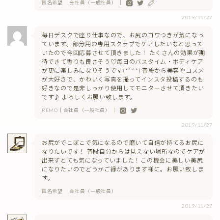
匿名希望 ｜会社員（一般社員） ｜
2019/11/27
毎日デスクで座り仕事なので、お尻のゴワつきが気になっ
ています。部分用の専用スクラブでケアしたいなと思って
いたので今回応募させて頂きました！ たくさんの効果が期
待できて香りも良さそう♡毎日のバスタイム・ボディケア
が更に楽しみになりそうです(*^^*) 普段から美容やコスメ
が大好きで、かわいく写真を撮ってインスタ投稿するのも
好きなので是非しっかり使用してモニターさせて頂きたい
です♪ よろしくお願い致します。
REMO｜会社員（一般社員） ｜
2019/11/27
お尻がでこぼこで気になるので磨いて自信が持てるお尻に
なりたいです！ 普段自分からは見えない場所なのでケアが
出来ずとても気になっていました！この機会に美しい美尻
になりたいのでどうかご縁があります様に。お願い致しま
す。
匿名希望 ｜会社員（一般社員）
2019/11/27