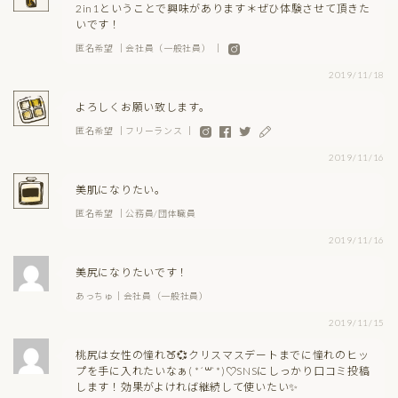
2in1ということで興味があります＊ぜひ体験させて頂きた
いです！
匿名希望 ｜会社員（一般社員） ｜
2019/11/18
よろしくお願い致します。
匿名希望 ｜フリーランス ｜
2019/11/16
美肌になりたい。
匿名希望 ｜公務員/団体職員
2019/11/16
美尻になりたいです！
あっちゅ｜会社員（一般社員）
2019/11/15
桃尻は女性の憧れ🍑💞クリスマスデートまでに憧れのヒッ
プを手に入れたいなぁ( *´꒳`*)♡SNSにしっかり口コミ投稿
します！効果がよければ継続して使いたい✨