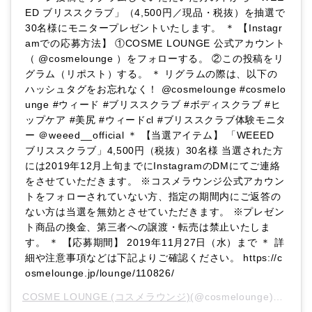
ED ブリススクラブ」（4,500円／現品・税抜）を抽選で
30名様にモニタープレゼントいたします。 ＊ 【Instagr
amでの応募方法】 ①COSME LOUNGE 公式アカウント
（ @cosmelounge ）をフォローする。 ②この投稿をリ
グラム（リポスト）する。 ＊ リグラムの際は、以下の
ハッシュタグをお忘れなく！ @cosmelounge #cosmelo
unge #ウィード #ブリススクラブ #ボディスクラブ #ヒ
ップケア #美尻 #ウィードcl #ブリススクラブ体験モニタ
ー ＠weeed__official ＊ 【当選アイテム】 「WEEED
ブリススクラブ」4,500円（税抜）30名様 当選された方
には2019年12月上旬までにInstagramのDMにてご連絡
をさせていただきます。 ※コスメラウンジ公式アカウン
トをフォローされていない方、指定の期間内にご返答の
ない方は当選を無効とさせていただきます。 ※プレゼン
ト商品の換金、第三者への譲渡・転売は禁止いたしま
す。 ＊ 【応募期間】 2019年11月27日（水）まで ＊ 詳
細や注意事項などは下記よりご確認ください。 https://c
osmelounge.jp/lounge/110826/
COSME LOUNGE (コスメラウンジ)
(@cosmelounge)がシェアした投稿 –