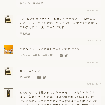
佐々本 光｜専業主婦
2019/11/15
TVで長谷川京子さんが、お尻にだけ使うクリームがある
とおっしゃっていたので、こういった商品すごく気になっ
ていました！！使ってみたいです
匿名希望 ｜
2019/11/15
気になるザラツキに試してみたぃです(*^^*)
フラワー｜会社員（一般社員） ｜
2019/11/15
使ってみたいです
匿名希望 ｜ ｜
2019/11/15
いつも楽しく拝見させていただきましてありがとうござい
ます。年齢のせいか最近、肌の乾燥で困っています。特に
秋から冬にかけてのこの時期や入浴後は痒みも酷いようで