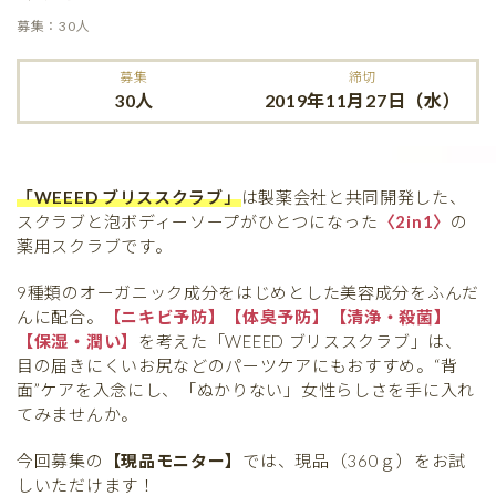
募集：30人
募集
締切
30人
2019年11月27日（水）
「WEEED ブリススクラブ」
は製薬会社と共同開発した、
スクラブと泡ボディーソープがひとつになった
〈2in1〉
の
薬用スクラブです。
9種類のオーガニック成分をはじめとした美容成分をふんだ
んに配合。
【ニキビ予防】【体臭予防】【清浄・殺菌】
【保湿・潤い】
を考えた「WEEED ブリススクラブ」は、
目の届きにくいお尻などのパーツケアにもおすすめ。“背
面”ケアを入念にし、「ぬかりない」女性らしさを手に入れ
てみませんか。
今回募集の
【現品モニター】
では、現品（360ｇ）をお試
しいただけます！