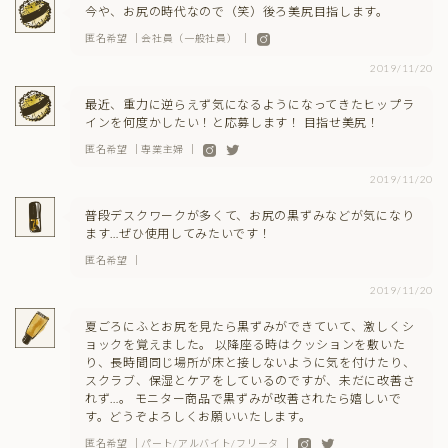
今や、お尻の時代なので（笑）後ろ美尻目指します。
匿名希望 ｜会社員（一般社員） ｜
2019/11/20
最近、重力に逆らえず気になるようになってきたヒップラ
インを何度かしたい！と応募します！ 目指せ美尻！
匿名希望 ｜専業主婦 ｜
2019/11/20
普段デスクワークが多くて、お尻の黒ずみなどが気になり
ます…ぜひ使用してみたいです！
匿名希望 ｜
2019/11/20
夏ごろにふとお尻を見たら黒ずみができていて、激しくシ
ョックを覚えました。 以降座る時はクッションを敷いた
り、長時間同じ場所が床と接しないように気を付けたり、
スクラブ、保湿とケアをしているのですが、未だに改善さ
れず…。 モニター商品で黒ずみが改善されたら嬉しいで
す。どうぞよろしくお願いいたします。
匿名希望 ｜パート/アルバイト/フリータ ｜