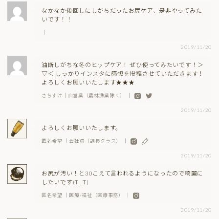
なかなか後回しにしがちだったお尻ケア、是非やってみた
いです！！
｜
2019/11/20
油断しがちな冬のヒップケア！ ぜひ使ってみたいです！＞
▽＜ しっかりインスタに感想を投稿させていただきます！
よろしくお願いいたします★★★
さちすけ｜自営業（農林漁業除く） ｜
2019/11/20
よろしくお願いいたします。
匿名希望 ｜会社員（課長クラス） ｜
2019/11/20
お尻が汚い！と30こえて言われるようになったので綺麗に
したいです(T . T)
匿名希望 ｜医療/福祉（医療事務） ｜
2019/11/20