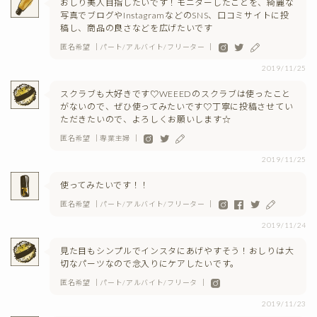
おしり美人目指したいです！モニターしたことを、綺麗な
写真でブログやInstagramなどのSNS、口コミサイトに投
稿し、商品の良さなどを広げたいです
匿名希望 ｜パート/アルバイト/フリーター ｜
2019/11/25
スクラブも大好きです♡WEEEDのスクラブは使ったこと
がないので、ぜひ使ってみたいです♡丁寧に投稿させてい
ただきたいので、よろしくお願いします☆
匿名希望 ｜専業主婦 ｜
2019/11/25
使ってみたいです！！
匿名希望 ｜パート/アルバイト/フリーター ｜
2019/11/24
見た目もシンプルでインスタにあげやすそう！おしりは大
切なパーツなので念入りにケアしたいです。
匿名希望 ｜パート/アルバイト/フリータ ｜
2019/11/23