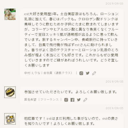
2019/09/05
est大好き愛用歴3年。土台美容液はもちろん、ローション
乳液に加えて、春にはパックも。クロロゲン酸ドリンクは
美味しそうに飲むためか子供にたまに飲まれてしまいます
が、コラーゲンやヒアルロン酸と異なり魚臭くなくフルー
ティーで翌日スッキリ肌が透明感が出るように思って飲ん
でいます。旅するキャンペーン中、長崎旅行に持っていき
まして、台風で飛行機が飛ばずestさんに助けられまし
た。香りがよく泡のテクスチャーとローション乳液のとろ
み感が程よく本当にとても好きです。これからもぜひ愛用
していきますのでご縁があればうれしいです。どうぞ宜し
くお願いします
中村 えりな｜会社員（課長クラス） ｜
2019/09/05
参加させていただきたいです。 よろしくお願い致します。
匿名希望 ｜フリーランス ｜
2019/09/05
初応募です！ estはまだ利用した事がないので、estの良さ
を知りたいです！よろしくお願い致します。