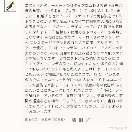
エストさんの、一人一人の肌タイプに合わせて選べる美容
液の発売、 HPで拝見して以来、とても楽しみにしていま
した。 肌解析をされて、パーソナライズで美容液をセレク
トできるのが さすが花王さんの科学的根拠を大切にされる
お考えだなと！ 「パーソナライズ」ってとても贅沢な気持
ちになれます＾＾ 信頼して使用できるので、とても素晴ら
しいです！ 普段はDiorやエスティーローダのファンデな
ど プレステージブランドのコスメを使用しています。 た
だ、今使用しているファンデは、 ハイカバーでスキンケア
力があまりないので 国産の作り込み過ぎないツヤ肌ファン
デを探しています。 ぜひエストさんの想いの詰まった ス
キンケアとファンデの良さ、使いやすさなど 多くの方に知
ってもらいたいです！ もし私でよろしければ、 インスタ
とFacebookに掲載させていただきます。 特に、インスタ
の方ではフォローワー数が約5300人いまして ミスユニバ
ースや芸能を目指しているコスメに感度の高い女性が あり
がたいことにチェックしてくれています！＾＾ 特に、メイ
ク講師をしているので、質感に加え ファンデ塗布後の、時
間の経過なども細かくアップしていきたいです。 当日の様
子からハイライトにアップさせてください。 どうぞよろし
くお願いします！＾＾
匿名希望 ｜会社員（経営者） ｜
2019/09/13