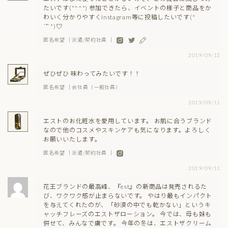
たいです(*^^*) 参加できたら、イベントの様子と商品をか
わいく分かりやすくInstagram等に投稿したいです(*
´˘`*)♡
匿名希望 ｜派遣/契約社員 ｜
2019/09/12
ぜひぜひ 味わってみたいです！！
匿名希望 ｜会社員（一般社員）
2019/09/11
エストのお化粧水を愛用しています。 お肌に合うブランド
なので他のコスメやスキンケアも気になります。よろしく
お願いいたします。
匿名希望 ｜派遣/契約社員 ｜
2019/09/11
花王ブランドの最高峰、『est』の新商品は発売されるた
び、ワクワク感が止まらないです。 やはり最もインパクト
を与えてくれたのが、「砂漠の中でも乾かない」というキ
ャッチフレーズのエストザローション。 今では、母も妹も
併せて、みんなで虜です。 今年の冬は、エストザクリーム