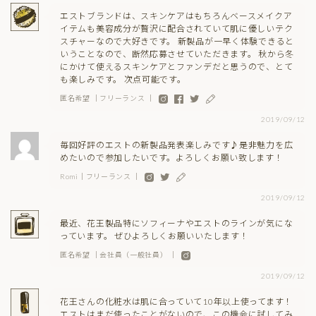
エストブランドは、スキンケアはもちろんベースメイクア
イテムも美容成分が贅沢に配合されていて肌に優しいテク
スチャーなので大好きです。 新製品が一早く体験できると
いうことなので、断然応募させていただきます。 秋から冬
にかけて使えるスキンケアとファンデだと思うので、とて
も楽しみです。 次点可能です。
匿名希望 ｜フリーランス ｜
2019/09/12
毎回好評のエストの新製品発表楽しみです♪是非魅力を広
めたいので参加したいです。よろしくお願い致します！
Romi｜フリーランス ｜
2019/09/12
最近、花王製品特にソフィーナやエストのラインが気にな
っています。 ぜひよろしくお願いいたします！
匿名希望 ｜会社員（一般社員） ｜
2019/09/12
花王さんの化粧水は肌に合っていて10年以上使ってます！
エストはまだ使ったことがないので、この機会に試してみ