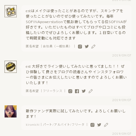
estはメイクは使ったことがあるのですが、スキンケアを
使ったことがないのでぜひ使ってみたいです。毎年
SOFINApowerstationで肌診断してもらってる位SOFINAが
好きです。いただいたものはすべてブログや口コミにも投
稿したいのでぜひよろしくお願いします。１日空いてるの
で時間変動にも対応できます
匿名希望 ｜会社員（一般社員） ｜
2019/09/07
est 大好きでライン使いしてみたいと思ってました！！ ぜ
ひ体験して 良さをブログの読者さんや インスタフォロワ
ーの皆さまにお伝えしたいと思いますので よろしくお願い
いたします！
匿名希望 ｜フリーランス ｜
2019/09/07
新作ファンデ実際に試してみたいです。よろしくお願いし
ます！
kiramichi｜パート/アルバイト/フリータ ｜
2019/09/07