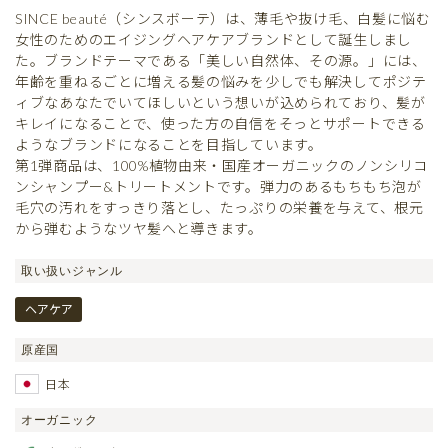
SINCE beauté（シンスボーテ）は、薄毛や抜け毛、白髪に悩む
女性のためのエイジングヘアケアブランドとして誕生しまし
た。ブランドテーマである「美しい自然体、その源。」には、
年齢を重ねるごとに増える髪の悩みを少しでも解決してポジテ
ィブなあなたでいてほしいという想いが込められており、髪が
キレイになることで、使った方の自信をそっとサポートできる
ようなブランドになることを目指しています。
第1弾商品は、100%植物由来・国産オーガニックのノンシリコ
ンシャンプー&トリートメントです。弾力のあるもちもち泡が
毛穴の汚れをすっきり落とし、たっぷりの栄養を与えて、根元
から弾むようなツヤ髪へと導きます。
取い扱いジャンル
ヘアケア
原産国
日本
オーガニック