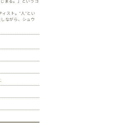
はじまる。」というコ
ィスト。“人”とい
造しながら、シュウ
r