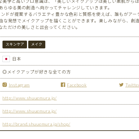
な美学と高いプロ意識は、「美しいメイクアップは美しい素肌から
あらゆる美の創造へ向かってチャレンジしていきます。
ブランドが提案するバラエティ豊かな色彩と質感を使えば、誰もがアーテ
由な発想でメイクアップを描くことができます。楽しみながら、創
なただけの美しさと出会ってください。
スキンケア
メイク
日本
◎メイクアップが好きな全ての方
Instagram
Facebook
Twitte
http://www.shuuemura.jp/
http://www.shuuemura.jp/
http://brand.shuuemura.jp/shop/