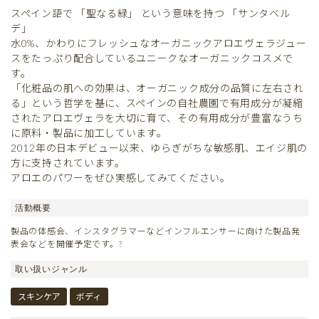
スペイン語で 「聖なる緑」 という意味を持つ 「サンタベル
デ」
水0%、かわりにフレッシュなオーガニックアロエヴェラジュー
スをたっぷり配合しているユニークなオーガニックコスメで
す。
「化粧品の肌への効果は、オーガニック成分の品質に左右され
る」という哲学を基に、スペインの自社農園で有用成分が凝縮
されたアロエヴェラを大切に育て、その有用成分が豊富なうち
に原料・製品に加工しています。
2012年の日本デビュー以来、ゆらぎがちな敏感肌、エイジ肌の
方に支持されています。
アロエのパワーをぜひ実感してみてください。
活動概要
製品の体感会、インスタグラマーなどインフルエンサーに向けた製品発
表会などを開催予定です。?
取い扱いジャンル
スキンケア
ボディ