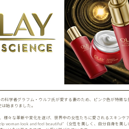
リカの科学者グラフム・ウルフ氏が愛する妻のため、ピンク色が特徴な
歴史は始まりました。
て、様々な革新や変化を遂げ、世界中の女性たちに愛されるスキンケ
p woman look and feel beautiful”（女性を美しく、自分自