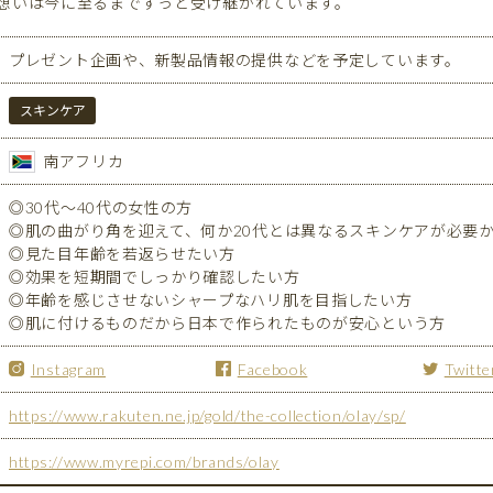
想いは今に至るまでずっと受け継がれています。
プレゼント企画や、新製品情報の提供などを予定しています。
スキンケア
南アフリカ
◎30代～40代の女性の方
◎肌の曲がり角を迎えて、何か20代とは異なるスキンケアが必要
◎見た目年齢を若返らせたい方
◎効果を短期間でしっかり確認したい方
◎年齢を感じさせないシャープなハリ肌を目指したい方
◎肌に付けるものだから日本で作られたものが安心という方
Instagram
Facebook
Twitte
https://www.rakuten.ne.jp/gold/the-collection/olay/sp/
https://www.myrepi.com/brands/olay