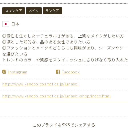
スキンケア
メイク
サンケア
日本
◎個性を生かしたナチュラルさがある、上質なメイクがしたい方
◎凛とした知的な、品のある女性でありたい方
◎ファッションとメイクのどちらにも興味があり、シーズンやシー
を選びたい方
トレンドのカラーや質感をスタイリッシュにさりげなく取り入れ
Instagram
Facebook
http://www.kanebo-cosmetics.jp/lunasol
http://www.kanebo-cosmetics.jp/lunasol/shop/index.html
このブランドをSNSでシェアする