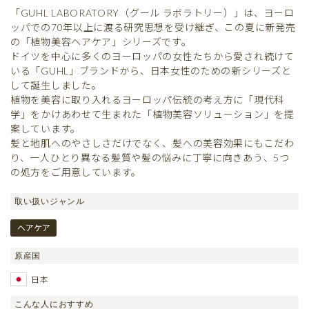
「GUHL LABORATORY（グール ラボラトリー）」は、
ヨーロ
ッパでの70年以上に渡る研究思想を受け継ぎ、この夏に新発売
の「植物美容ヘアケア」シリーズです。
ドイツを中心に多くのヨーロッパの女性たちから愛され続けて
いる
「GUHL」ブランドから、日本女性のための新シリーズと
して誕生しました。
植物を美容に取り入れるヨーロッパ伝統の考え方に「現代科
学」
をかけあわせて生まれた「植物美容ソリューション」を提
案しています。
髪と地肌へのやさしさだけでなく、
髪への美容効果にもこだわ
り、一人ひとり異なる髪質や髪の悩みに丁寧に向きあう、5つ
の処方をご用意しています。
取い扱いジャンル
ヘアケア
原産国
日本
こんな人におすすめ