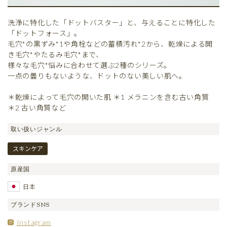
洗浄に特化した「ドットバスター」と、与えることに特化した
「ドットフォース」。
毛穴*の黒ずみ*1や角栓などの蓄積汚れ*2から、乾燥による開
き毛穴*やたるみ毛穴*まで、
様々な毛穴*悩みに合わせて選ぶ2種のシリーズ。
一点の曇りもないような、ドットのない美しい肌へ。
＊乾燥によって毛穴の開いた肌 ＊1 メラニンを含む古い角質
＊2 古い角質など
取い扱いジャンル
スキンケア
原産国
日本
ブランドSNS
Instagram